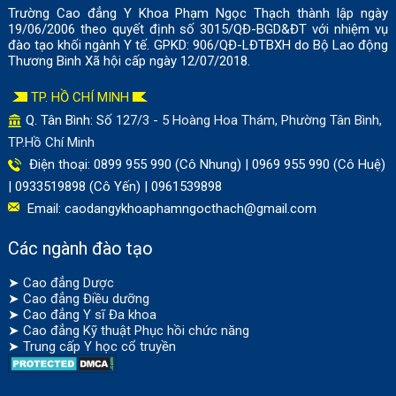
Trường Cao đẳng Y Khoa Phạm Ngọc Thạch thành lập ngày
19/06/2006 theo quyết định số 3015/QĐ-BGD&ĐT với nhiệm vụ
đào tạo khối ngành Y tế. GPKD: 906/QĐ-LĐTBXH do Bộ Lao động
Thương Binh Xã hội cấp ngày 12/07/2018.
TP. HỒ CHÍ MINH
Q. Tân Bình: Số
127/3 - 5 Hoàng Hoa Thám, Phường Tân Bình,
TP.Hồ Chí Minh
Điện thoại: 0899 955 990 (Cô Nhung) | 0969 955 990 (Cô Huệ)
| 0933519898 (Cô Yến) | 0961539898
Email:
caodangykhoaphamngocthach@gmail.com
Các ngành đào tạo
➤
Cao đẳng Dược
➤
Cao đẳng Điều dưỡng
➤
Cao đẳng Y sĩ Đa khoa
➤
Cao đẳng Kỹ thuật Phục hồi chức năng
➤
Trung cấp Y học cổ truyền