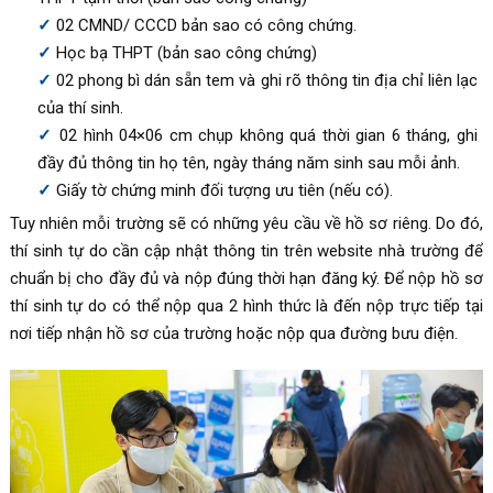
02 CMND/ CCCD bản sao có công chứng.
Học bạ THPT (bản sao công chứng)
02 phong bì dán sẵn tem và ghi rõ thông tin địa chỉ liên lạc
của thí sinh.
02 hình 04×06 cm chụp không quá thời gian 6 tháng, ghi
đầy đủ thông tin họ tên, ngày tháng năm sinh sau mỗi ảnh.
Giấy tờ chứng minh đối tượng ưu tiên (nếu có).
Tuy nhiên mỗi trường sẽ có những yêu cầu về hồ sơ riêng. Do đó,
thí sinh tự do cần cập nhật thông tin trên website nhà trường để
chuẩn bị cho đầy đủ và nộp đúng thời hạn đăng ký. Để nộp hồ sơ
thí sinh tự do có thể nộp qua 2 hình thức là đến nộp trực tiếp tại
nơi tiếp nhận hồ sơ của trường hoặc nộp qua đường bưu điện.