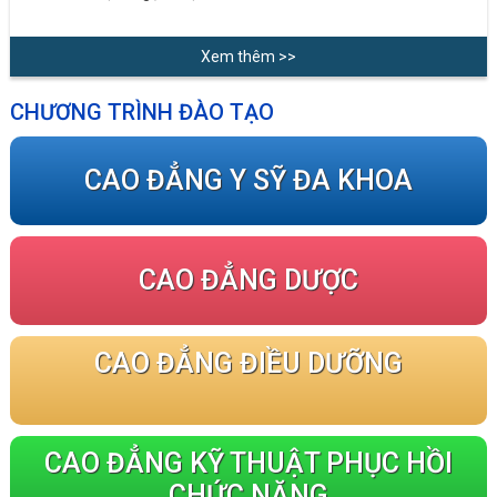
Xem thêm >>
CHƯƠNG TRÌNH ĐÀO TẠO
CAO ĐẲNG Y SỸ ĐA KHOA
CAO ĐẲNG DƯỢC
CAO ĐẲNG ĐIỀU DƯỠNG
CAO ĐẲNG KỸ THUẬT PHỤC HỒI
CHỨC NĂNG