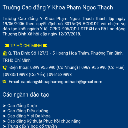
Trường Cao đẳng Y Khoa Phạm Ngọc Thạch
Trường Cao đẳng Y Khoa Phạm Ngọc Thạch thành lập ngày
19/06/2006 theo quyết định số 3015/QĐ-BGD&ĐT với nhiệm vụ
đào tạo khối ngành Y tế. GPKD: 906/QĐ-LĐTBXH do Bộ Lao động
Thương Binh Xã hội cấp ngày 12/07/2018.
TP. HỒ CHÍ MINH
Q. Tân Bình: Số
127/3 - 5 Hoàng Hoa Thám, Phường Tân Bình,
TP.Hồ Chí Minh
Điện thoại: 0899 955 990 (Cô Nhung) | 0969 955 990 (Cô Huệ)
| 0933519898 (Cô Yến) | 0961539898
Email:
caodangykhoaphamngocthach@gmail.com
Các ngành đào tạo
➤
Cao đẳng Dược
➤
Cao đẳng Điều dưỡng
➤
Cao đẳng Y sĩ Đa khoa
➤
Cao đẳng Kỹ thuật Phục hồi chức năng
➤
Trung cấp Y học cổ truyền