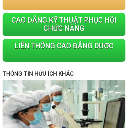
CAO ĐẲNG KỸ THUẬT PHỤC HỒI
CHỨC NĂNG
LIÊN THÔNG CAO ĐẲNG DƯỢC
THÔNG TIN HỮU ÍCH KHÁC