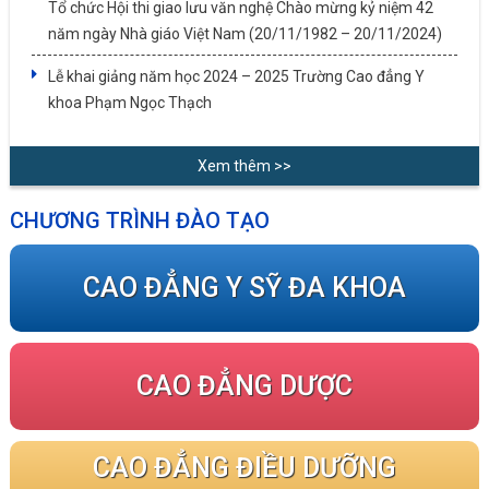
Tổ chức Hội thi giao lưu văn nghệ Chào mừng kỷ niệm 42
năm ngày Nhà giáo Việt Nam (20/11/1982 – 20/11/2024)
Lễ khai giảng năm học 2024 – 2025 Trường Cao đẳng Y
khoa Phạm Ngọc Thạch
Xem thêm >>
CHƯƠNG TRÌNH ĐÀO TẠO
CAO ĐẲNG Y SỸ ĐA KHOA
CAO ĐẲNG DƯỢC
CAO ĐẲNG ĐIỀU DƯỠNG