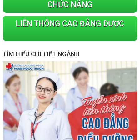
CHỨC NĂNG
LIÊN THÔNG CAO ĐẲNG DƯỢC
TÌM HIỂU CHI TIẾT NGÀNH