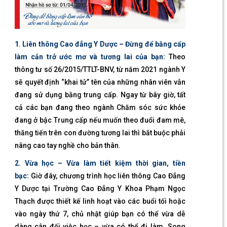
1
.
Liên thông Cao đẳng Y Dược – Đừng để bằng cấp
làm cản trở ước mơ và tương lai của bạn:
Theo
thông tư số 26/2015/TTLT-BNV, từ năm 2021 ngành Y
sẽ quyết định “khai tử” tên của những nhân viên vẫn
đang sử dụng bằng trung cấp. Ngay từ bây giờ, tất
cả các bạn đang theo ngành Chăm sóc sức khỏe
đang ở bậc Trung cấp nếu muốn theo đuổi đam mê,
thăng tiến trên con đường tương lai thì bắt buộc phải
nâng cao tay nghề cho bản thân.
2. Vừa học – Vừa làm tiết kiệm thời gian, tiền
bạc:
Giờ đây, chương trình học liên thông Cao Đẳng
Y Dược tại Trường Cao Đẳng Y Khoa Phạm Ngọc
Thạch được thiết kế linh hoạt vào các buổi tối hoặc
vào ngày thứ 7, chủ nhật giúp bạn có thể vừa dễ
dàng cân đối việc học – vừa có thể đi làm. Song