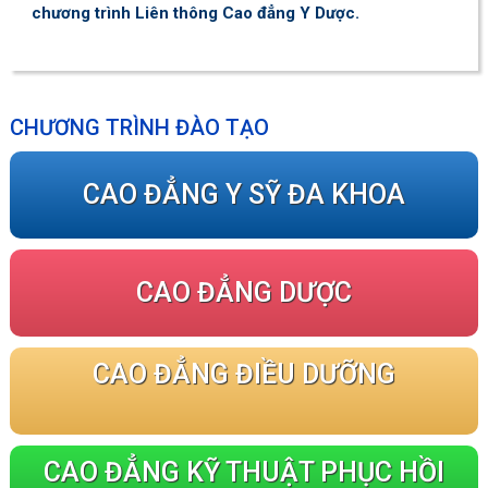
chương trình Liên thông Cao đẳng Y Dược.
CHƯƠNG TRÌNH ĐÀO TẠO
CAO ĐẲNG Y SỸ ĐA KHOA
CAO ĐẲNG DƯỢC
CAO ĐẲNG ĐIỀU DƯỠNG
CAO ĐẲNG KỸ THUẬT PHỤC HỒI