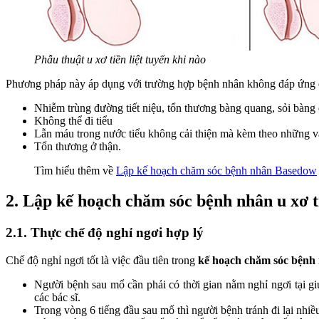
Phẫu thuật u xơ tiền liệt tuyến khi nào
Phương pháp này áp dụng với trường hợp bệnh nhân không đáp ứng đi
Nhiễm trùng đường tiết niệu, tổn thương bàng quang, sỏi bàng q
Không thể đi tiểu
Lẫn máu trong nước tiểu không cải thiện mà kèm theo những v
Tổn thương ở thận.
Tìm hiểu thêm về
Lập kế hoạch chăm sóc bệnh nhân Basedow
2. Lập kế hoạch chăm sóc bệnh nhân u xơ ti
2.1. Thực chế độ nghỉ ngơi hợp lý
Chế độ nghỉ ngơi tốt là việc đầu tiên trong
kế hoạch chăm sóc bệnh n
Người bệnh sau mổ cần phải có thời gian nằm nghỉ ngơi tại giư
các bác sĩ.
Trong vòng 6 tiếng đầu sau mổ thì người bệnh tránh đi lại nh