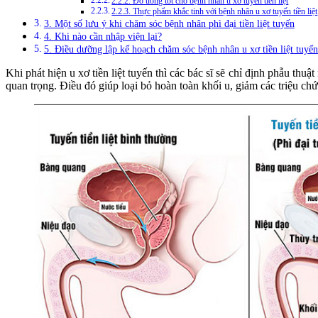
2.2.2. Đồ uống tốt cho bệnh nhân u xơ tuyến tiền liệt
2.2.3. Thực phẩm khắc tinh với bệnh nhân u xơ tuyến tiền liệt
3. Một số lưu ý khi chăm sóc bệnh nhân phì đại tiền liệt tuyến
4. Khi nào cần nhập viện lại?
5. Điều dưỡng lập kế hoạch chăm sóc bệnh nhân u xơ tiền liệt tuyến
Khi phát hiện u xơ tiền liệt tuyến thì các bác sĩ sẽ chỉ định phẫu thu
quan trọng. Điều đó giúp loại bỏ hoàn toàn khối u, giảm các triệu ch