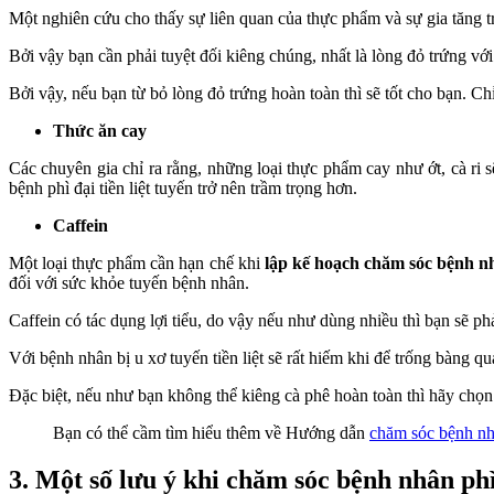
Một nghiên cứu cho thấy sự liên quan của thực phẩm và sự gia tăng tri
Bởi vậy bạn cần phải tuyệt đối kiêng chúng, nhất là lòng đỏ trứng vớ
Bởi vậy, nếu bạn từ bỏ lòng đỏ trứng hoàn toàn thì sẽ tốt cho bạn. Chỉ
Thức ăn cay
Các chuyên gia chỉ ra rằng, những loại thực phẩm cay như ớt, cà ri sẽ
bệnh phì đại tiền liệt tuyến trở nên trầm trọng hơn.
Caffein
Một loại thực phẩm cần hạn chế khi
lập kế hoạch chăm sóc bệnh nh
đối với sức khỏe tuyến bệnh nhân.
Caffein có tác dụng lợi tiểu, do vậy nếu như dùng nhiều thì bạn sẽ p
Với bệnh nhân bị u xơ tuyến tiền liệt sẽ rất hiếm khi để trống bàng q
Đặc biệt, nếu như bạn không thể kiêng cà phê hoàn toàn thì hãy chọn
Bạn có thể cầm tìm hiểu thêm về Hướng dẫn
chăm sóc bệnh nhâ
3. Một số lưu ý khi chăm sóc bệnh nhân phì 