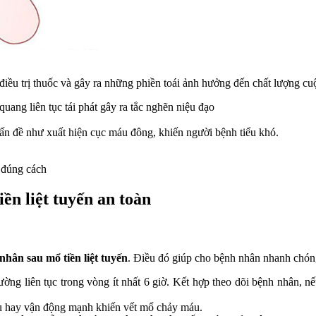
ều trị thuốc và gây ra những phiền toái ảnh hưởng đến chất lượng c
uang liên tục tái phát gây ra tắc nghẽn niệu đạo
ấn đề như xuất hiện cục máu đông, khiến người bệnh tiểu khó.
đúng cách
ền liệt tuyến an toàn
hân sau mổ tiền liệt tuyến
. Điều đó giúp cho bệnh nhân nhanh chóng
ờng liên tục trong vòng ít nhất 6 giờ. Kết hợp theo dõi bệnh nhân, nếu
iều hay vận động mạnh khiến vết mổ chảy máu.