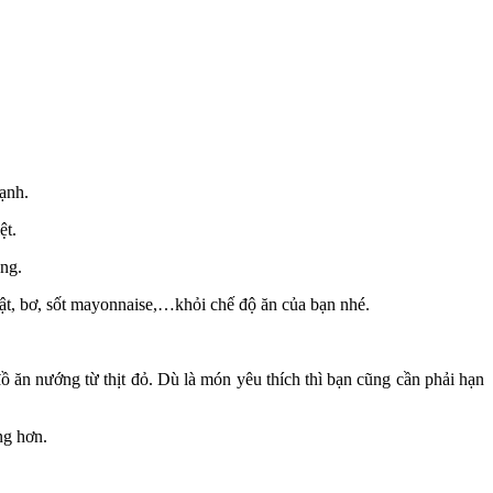
ạnh.
ệt.
óng.
 vật, bơ, sốt mayonnaise,…khỏi chế độ ăn của bạn nhé.
ồ ăn nướng từ thịt đỏ. Dù là món yêu thích thì bạn cũng cần phải hạn
ng hơn.