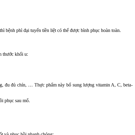
ì bệnh phì đại tuyến tiền liệt có thể được bình phục hoàn toàn.
h thước khối u:
 húng, đu đủ chín, … Thực phẩm này bổ sung lượng vitamin A, C, beta-
ồi phục sau mổ.
ốt và phục hồi nhanh chóng: