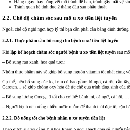
Hàng ngày thay băng vết mổ tránh để bẩn, tránh gây mất vệ si
Tránh quan hệ tình dục 2 tháng đầu sau phẫu thuật.
2.2. Chế độ chăm sóc sau mổ u xơ tiền liệt tuyến
Ngoài chế độ nghỉ ngơi hợp lý thì bạn cần phải cân bằng dinh dưỡng c
2.2.1. Thực phẩm cần bổ sung cho bệnh u xơ tiền liệt tuyến
Khi
lập kế hoạch chăm sóc người bệnh u xơ tiền liệt tuyến
sau mổ 
– Bổ sung rau xanh, hoa quả tươi:
Nhóm thực phẩm này sẽ giúp bổ sung nguồn vitamin tốt nhất cùng với
Cụ thể, nên bổ sung các loại rau củ bao gồm: bí ngô, cà rốt, cần tâ
Caroten… sẽ giúp chống oxy hóa để ức chế quá trình tăng sinh của tế b
– Bổ sung lượng Omega 3 tốt cho cơ thể: bánh mì, cá ngừ, cá hồi, 
– Người bệnh nên uống nhiều nước nhằm để thanh thải độc tố, cặn bã
2.2.2. Đồ uống tốt cho bệnh nhân u xơ tuyến tiền liệt
Theo dược sĩ Cao đẳng Y Khoa Phạm Ngọc Thạch chia sẻ, người bệnh u