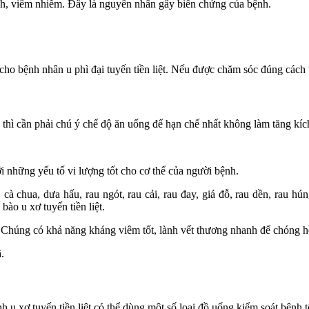
nh, viêm nhiễm. Đây là nguyên nhân gây biến chứng của bệnh.
ho bệnh nhân u phì đại tuyến tiền liệt. Nếu được chăm sóc đúng cách th
thì cần phải chú ý chế độ ăn uống để hạn chế nhất không làm tăng kíc
 những yếu tố vi lượng tốt cho cơ thể của người bệnh.
y, cà chua, dưa hấu, rau ngót, rau cải, rau đay, giá đỗ, rau dền, rau
ào u xơ tuyến tiền liệt.
… Chúng có khả năng kháng viêm tốt, lành vết thương nhanh để chóng h
.
 xơ tuyến tiền liệt có thể dùng một số loại đồ uống kiểm soát bệnh t