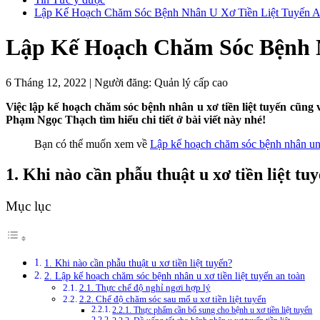
Lập Kế Hoạch Chăm Sóc Bệnh Nhân U Xơ Tiền Liệt Tuyến 
Lập Kế Hoạch Chăm Sóc Bệnh N
6 Tháng 12, 2022
|
Người đăng:
Quản lý cấp cao
Việc lập kế hoạch chăm sóc bệnh nhân u xơ tiền liệt tuyến cũn
Phạm Ngọc Thạch tìm hiểu chi tiết ở bài viết này nhé!
Bạn có thể muốn xem về
Lập kế hoạch chăm sóc bệnh nhân ung
1. Khi nào cần phẫu thuật u xơ tiền liệt tu
Mục lục
1. Khi nào cần phẫu thuật u xơ tiền liệt tuyến?
2. Lập kế hoạch chăm sóc bệnh nhân u xơ tiền liệt tuyến an toàn
2.1. Thực chế độ nghỉ ngơi hợp lý
2.2. Chế độ chăm sóc sau mổ u xơ tiền liệt tuyến
2.2.1. Thực phẩm cần bổ sung cho bệnh u xơ tiền liệt tuyến