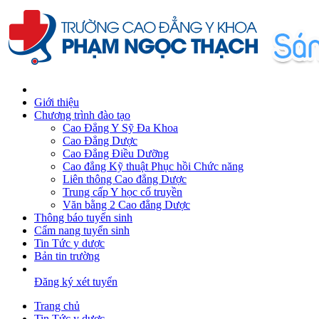
Giới thiệu
Chương trình đào tạo
Cao Đẳng Y Sỹ Đa Khoa
Cao Đẳng Dược
Cao Đẳng Điều Dưỡng
Cao đẳng Kỹ thuật Phục hồi Chức năng
Liên thông Cao đẳng Dược
Trung cấp Y học cổ truyền
Văn bằng 2 Cao đẳng Dược
Thông báo tuyển sinh
Cẩm nang tuyển sinh
Tin Tức y dược
Bản tin trường
Đăng ký xét tuyển
Trang chủ
Tin Tức y dược