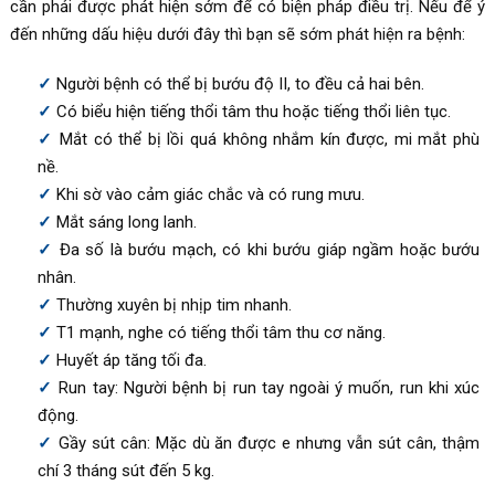
cần phải được phát hiện sớm để có biện pháp điều trị. Nếu để ý
đến những dấu hiệu dưới đây thì bạn sẽ sớm phát hiện ra bệnh:
Người bệnh có thể bị bướu độ II, to đều cả hai bên.
Có biểu hiện tiếng thổi tâm thu hoặc tiếng thổi liên tục.
Mắt có thể bị lồi quá không nhắm kín được, mi mắt phù
nề.
Khi sờ vào cảm giác chắc và có rung mưu.
Mắt sáng long lanh.
Đa số là bướu mạch, có khi bướu giáp ngầm hoặc bướu
nhân.
Thường xuyên bị nhịp tim nhanh.
T1 mạnh, nghe có tiếng thổi tâm thu cơ năng.
Huyết áp tăng tối đa.
Run tay: Người bệnh bị run tay ngoài ý muốn, run khi xúc
động.
Gầy sút cân: Mặc dù ăn được e nhưng vẫn sút cân, thậm
chí 3 tháng sút đến 5 kg.