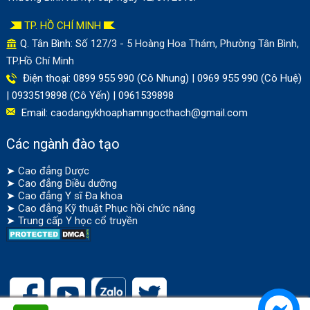
TP. HỒ CHÍ MINH
Q. Tân Bình: Số
127/3 - 5 Hoàng Hoa Thám, Phường Tân Bình,
TP.Hồ Chí Minh
Điện thoại: 0899 955 990 (Cô Nhung) | 0969 955 990 (Cô Huệ)
| 0933519898 (Cô Yến) | 0961539898
Email:
caodangykhoaphamngocthach@gmail.com
Các ngành đào tạo
➤
Cao đẳng Dược
➤
Cao đẳng Điều dưỡng
➤
Cao đẳng Y sĩ Đa khoa
➤
Cao đẳng Kỹ thuật Phục hồi chức năng
➤
Trung cấp Y học cổ truyền