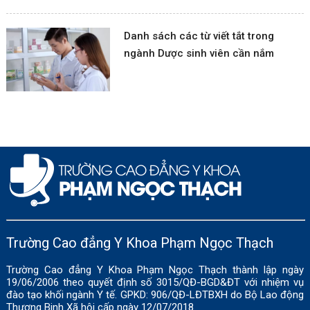
Danh sách các từ viết tắt trong
ngành Dược sinh viên cần nắm
Trường Cao đẳng Y Khoa Phạm Ngọc Thạch
Trường Cao đẳng Y Khoa Phạm Ngọc Thạch thành lập ngày
19/06/2006 theo quyết định số 3015/QĐ-BGD&ĐT với nhiệm vụ
đào tạo khối ngành Y tế. GPKD: 906/QĐ-LĐTBXH do Bộ Lao động
Thương Binh Xã hội cấp ngày 12/07/2018.