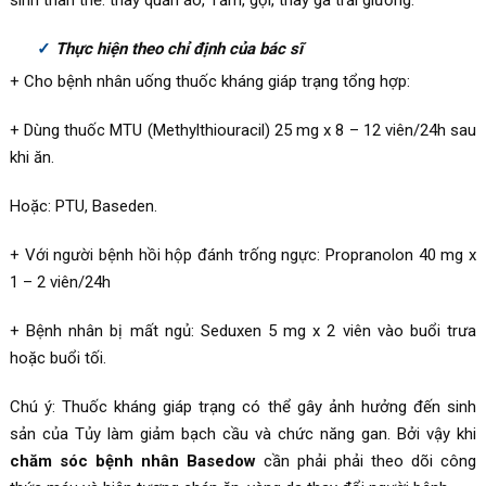
sinh thân thể: thay quần áo, Tắm, gội, thay ga trải giường.
Thực hiện theo chỉ định của bác sĩ
+ Cho bệnh nhân uống thuốc kháng giáp trạng tổng hợp:
+ Dùng thuốc MTU (Methylthiouracil) 25 mg x 8 – 12 viên/24h sau
khi ăn.
Hoặc: PTU, Baseden.
+ Với người bệnh hồi hộp đánh trống ngực: Propranolon 40 mg x
1 – 2 viên/24h
+ Bệnh nhân bị mất ngủ: Seduxen 5 mg x 2 viên vào buổi trưa
hoặc buổi tối.
Chú ý: Thuốc kháng giáp trạng có thể gây ảnh hưởng đến sinh
sản của Tủy làm giảm bạch cầu và chức năng gan. Bởi vậy khi
chăm sóc bệnh nhân Basedow
cần phải phải theo dõi công