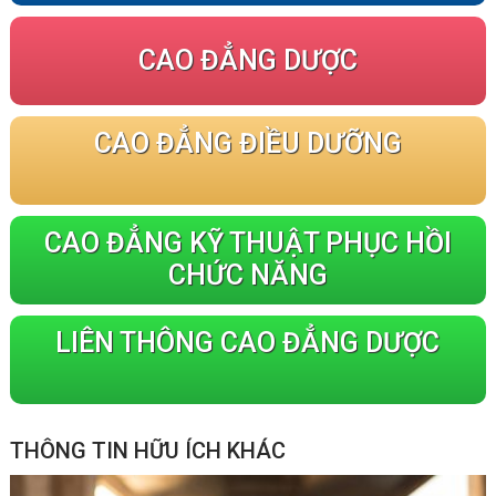
CAO ĐẲNG DƯỢC
CAO ĐẲNG ĐIỀU DƯỠNG
CAO ĐẲNG KỸ THUẬT PHỤC HỒI
CHỨC NĂNG
LIÊN THÔNG CAO ĐẲNG DƯỢC
THÔNG TIN HỮU ÍCH KHÁC