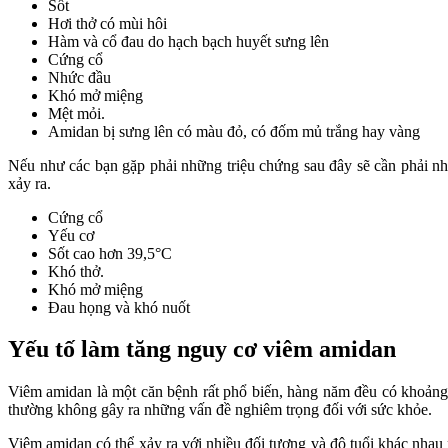
Sốt
Hơi thở có mùi hôi
Hàm và cổ đau do hạch bạch huyết sưng lên
Cứng cổ
Nhức đầu
Khó mở miệng
Mệt mỏi.
Amidan bị sưng lên có màu đỏ, có đốm mủ trắng hay vàng
Nếu như các bạn gặp phải những triệu chứng sau đây sẽ cần phải nha
xảy ra.
Cứng cổ
Yếu cơ
Sốt cao hơn 39,5°C
Khó thở.
Khó mở miệng
Đau họng và khó nuốt
Yếu tố làm tăng nguy cơ viêm amidan
Viêm amidan là một căn bệnh rất phổ biến, hàng năm đều có khoảng
thường không gây ra những vấn đề nghiêm trọng đối với sức khỏe.
Viêm amidan có thể xảy ra với nhiều đối tượng và độ tuổi khác nhau