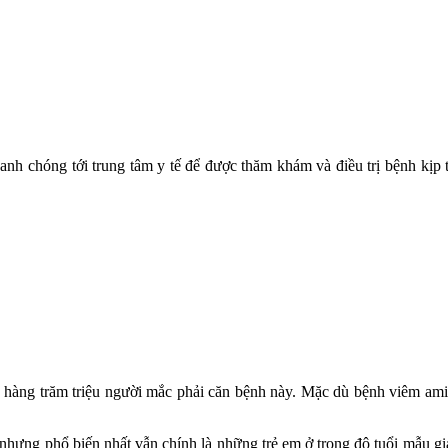
nh chóng tới trung tâm y tế để được thăm khám và điều trị bệnh kịp t
 hàng trăm triệu người mắc phải căn bệnh này. Mặc dù bệnh viêm ami
 nhưng phổ biến nhất vẫn chính là những trẻ em ở trong độ tuổi mẫu gi