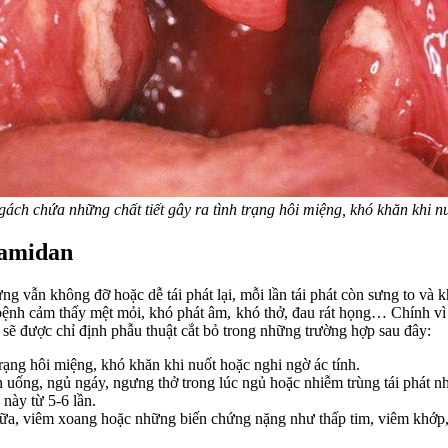
ách chứa những chất tiết gây ra tình trạng hôi miệng, khó khăn khi nu
 amidan
ng vẫn không đỡ hoặc dễ tái phát lại, mỗi lần tái phát còn sưng to và 
 bệnh cảm thấy mệt mỏi, khó phát âm, khó thở, đau rát họng… Chính vì
sẽ được chỉ định phẫu thuật cắt bỏ trong những trường hợp sau đây:
rạng hôi miệng, khó khăn khi nuốt hoặc nghi ngờ ác tính.
ăn uống, ngủ ngáy, ngưng thở trong lúc ngủ hoặc nhiễm trùng tái phát 
này từ 5-6 lần.
ữa, viêm xoang hoặc những biến chứng nặng như thấp tim, viêm khớp,