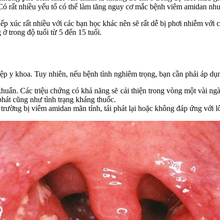
Có rất nhiều yếu tố có thể làm tăng nguy cơ mắc bệnh viêm amidan như
iếp xúc rất nhiều với các bạn học khác nên sẽ rất dễ bị phơi nhiễm với c
ở trong độ tuổi từ 5 đến 15 tuổi.
ệp y khoa. Tuy nhiên, nếu bệnh tình nghiêm trọng, bạn cần phải áp d
huẩn. Các triệu chứng có khả năng sẽ cải thiện trong vòng một vài ngà
phát cũng như tình trạng kháng thuốc.
 trường bị viêm amidan mãn tính, tái phát lại hoặc không đáp ứng với lố