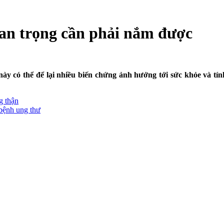
an trọng cần phải nắm được
ày có thể để lại nhiều biến chứng ảnh hưởng tới sức khỏe và tí
g thận
bệnh ung thư