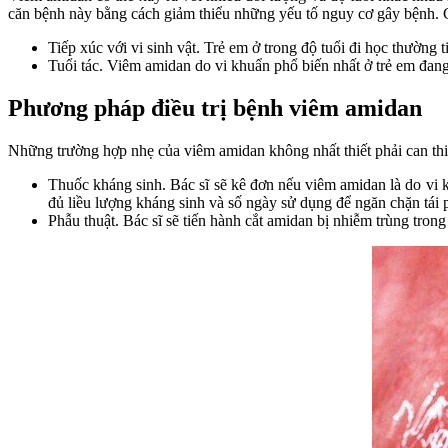
căn bệnh này bằng cách giảm thiểu những yếu tố nguy cơ gây bệnh. 
Tiếp xúc với vi sinh vật. Trẻ em ở trong độ tuổi đi học thường t
Tuổi tác. Viêm amidan do vi khuẩn phổ biến nhất ở trẻ em đang 
Phương pháp điều trị bệnh viêm amidan
Những trường hợp nhẹ của viêm amidan không nhất thiết phải can thi
Thuốc kháng sinh. Bác sĩ sẽ kê đơn nếu viêm amidan là do vi k
đủ liều lượng kháng sinh và số ngày sử dụng để ngăn chặn tái 
Phẫu thuật. Bác sĩ sẽ tiến hành cắt amidan bị nhiễm trùng trong