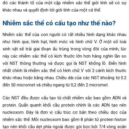
đó các thành tố của một cặp nhiễm sắc thể giới tính sẽ có sự
khác nhau và quyết định tới giới tính của một cá thể.
Nhiễm sắc thể có cấu tạo như thế nào?
Nhiễm sắc thể của con người có rất nhiều hình dạng khác nhau
như: hình que, hình hạt, hình móc và hình chữ V. Ở một số loài
sinh vật sẽ trải giai đoạn ấu trùng trong vòng đời của mình, lúc
này các nhiễm sắc thể có kích thước lớn hơn hàng nghìn lần so
với NST thông thường và được gọi là NST khổng lồ. Điển hình
nhất chính là nhiễm sắc thể có hình chữ V với 2 cánh kích thước
khác nhau hoặc bằng nhau. Chiều dài của các NST khoảng từ 0.2
đến 50 micromet và chiều ngang từ 0,2 đến 2 micromet.
Các NST đều được cấu tạo từ chất nhiễm sắc bao gồm ADN và
protein. Quấn quanh khối cầu protein chính là các ADN tạo nên
nucleoxom. Đây là đơn vị cấu trúc cơ bản theo chiều dọc của
nhiễm sắc thể. Mỗi nucleoxom bao gồm 8 phân tử protein histon
tạo nên khối cầu dẹt phía ngoài được gói bọc bởi 7/4 vòng xoắn