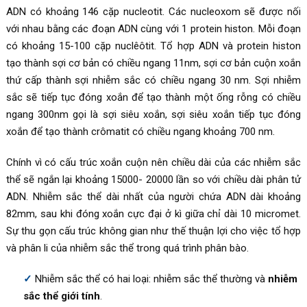
ADN có khoảng 146 cặp nucleotit. Các nucleoxom sẽ được nối
với nhau bằng các đoạn ADN cùng với 1 protein histon. Mỗi đoạn
có khoảng 15-100 cặp nuclêôtit. Tổ hợp ADN và protein histon
tạo thành sợi cơ bản có chiều ngang 11nm, sợi cơ bản cuộn xoắn
thứ cấp thành sợi nhiễm sắc có chiều ngang 30 nm. Sợi nhiễm
sắc sẽ tiếp tục đóng xoắn để tạo thành một ống rỗng có chiều
ngang 300nm gọi là sợi siêu xoắn, sợi siêu xoắn tiếp tục đóng
xoắn để tạo thành crômatit có chiều ngang khoảng 700 nm.
Chính vì có cấu trúc xoắn cuộn nên chiều dài của các nhiễm sắc
thể sẽ ngắn lại khoảng 15000- 20000 lần so với chiều dài phân tử
ADN. Nhiễm sắc thể dài nhất của người chứa ADN dài khoảng
82mm, sau khi đóng xoắn cực đại ở kì giữa chỉ dài 10 micromet.
Sự thu gọn cấu trúc không gian như thế thuận lợi cho việc tổ hợp
và phân li của nhiễm sắc thể trong quá trình phân bào.
Nhiễm sắc thể có hai loại: nhiễm sắc thể thường và
nhiễm
sắc thể giới tính
.