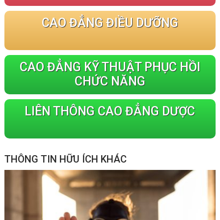
CAO ĐẲNG ĐIỀU DƯỠNG
CAO ĐẲNG KỸ THUẬT PHỤC HỒI
CHỨC NĂNG
LIÊN THÔNG CAO ĐẲNG DƯỢC
THÔNG TIN HỮU ÍCH KHÁC