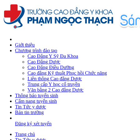
Giới thiệu
Chương trình đào tạo
Cao Đẳng Y Sỹ Đa Khoa
Cao Đẳng Dược
Cao Đẳng Điều Dưỡng
Cao đẳng Kỹ thuật Phục hồi Chức năng
Liên thông Cao đẳng Dược
Trung cấp Y học cổ truyền
Văn bằng 2 Cao đẳng Dược
Thông báo tuyển sinh
Cẩm nang tuyển sinh
Tin Tức y dược
Bản tin trường
Đăng ký xét tuyển
Trang chủ
Tin Tức y dược