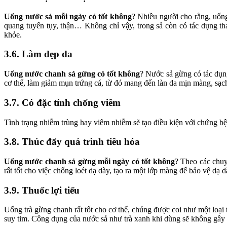
Uống nước sả mỗi ngày có tốt không
? Nhiều người cho rằng, uống 
quang tuyến tụy, thận… Không chỉ vậy, trong sả còn có tác dụng tha
khỏe.
3.6. Làm đẹp da
Uống nước chanh sả gừng có tốt không
? Nước sả gừng có tác dụn
cơ thể, làm giảm mụn trứng cá, từ đó mang đến làn da mịn màng, sạc
3.7. Có đặc tính chống viêm
Tình trạng nhiễm trùng hay viêm nhiễm sẽ tạo điều kiện với chứng bện
3.8. Thúc đẩy quá trình tiêu hóa
Uống nước chanh sả gừng mỗi ngày có tốt không
? Theo các chuy
rất tốt cho việc chống loét dạ dày, tạo ra một lớp màng để bảo vệ dạ
3.9. Thuốc lợi tiểu
Uống trà gừng chanh rất tốt cho cơ thể, chúng được coi như một loại 
suy tim. Công dụng của nước sả như trà xanh khi dùng sẽ không gây 