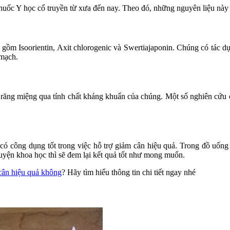
thuốc Y học cổ truyền từ xưa đến nay. Theo đó, những nguyên liệu này c
gồm Isoorientin, Axit chlorogenic và Swertiajaponin. Chúng có tác dụn
 mạch.
g răng miệng qua tính chất kháng khuẩn của chúng. Một số nghiên cứu c
ó công dụng tốt trong việc hỗ trợ giảm cân hiệu quả. Trong đồ uống 
luyện khoa học thì sẽ đem lại kết quả tốt như mong muốn.
cân hiệu quả không
? Hãy tìm hiểu thông tin chi tiết ngay nhé