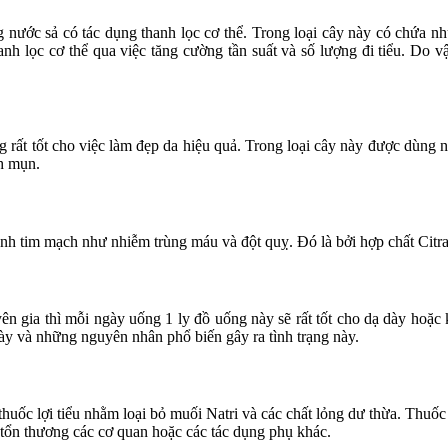
nước sả có tác dụng thanh lọc cơ thể. Trong loại cây này có chứa nhữn
nh lọc cơ thể qua việc tăng cường tần suất và số lượng đi tiểu. Do v
g rất tốt cho việc làm đẹp da hiệu quả. Trong loại cây này được dùng
h mụn.
h tim mạch như nhiễm trùng máu và đột quỵ. Đó là bởi hợp chất Citral v
ên gia thì mỗi ngày uống 1 ly đồ uống này sẽ rất tốt cho dạ dày hoặc
 dày và những nguyên nhân phổ biến gây ra tình trạng này.
thuốc lợi tiểu nhằm loại bỏ muối Natri và các chất lỏng dư thừa. Thuố
tổn thương các cơ quan hoặc các tác dụng phụ khác.