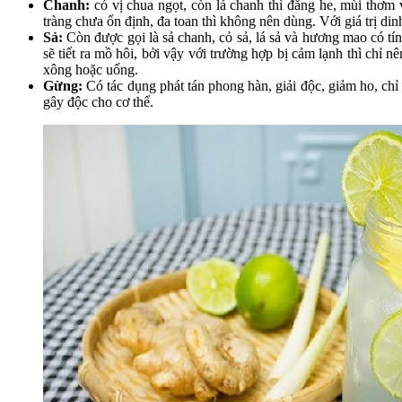
Chanh:
có vị chua ngọt, còn lá chanh thì đắng he, mùi thơm và
tràng chưa ổn định, đa toan thì không nên dùng. Với giá trị di
Sả:
Còn được gọi là sả chanh, cỏ sả, lá sả và hương mao có tính
sẽ tiết ra mồ hôi, bởi vậy với trường hợp bị cảm lạnh thì ch
xông hoặc uống.
Gừng:
Có tác dụng phát tán phong hàn, giải độc, giảm ho, ch
gây độc cho cơ thể.