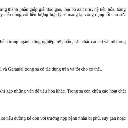
g thành phần giúp giải độc gan, loại bỏ axit uric, hệ tiêu hóa, bàng
ậy nếu dùng với liều lượng hợp lý sẽ mang lại công dụng tốt cho sức
 nhiều trong ngành công nghiệp mỹ phẩm, săn chắc các cơ và mô trong
à Geranial trong sả có tác dụng trên và tốt cho cơ thể..
 khi gặp những vấn đề tiêu hóa khác. Trong sa còn chứa các hoạt chất
c lợi tiểu đường kê đơn với trường hợp bệnh nhân bị phù, suy gan hoặc