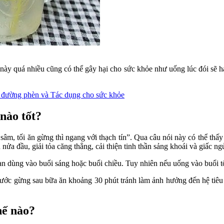
này quá nhiều cũng có thể gây hại cho sức khỏe như uống lúc đói sẽ h
 đường phèn và Tác dụng cho sức khỏe
nào tốt?
m, tối ăn gừng thì ngang với thạch tín”. Qua câu nói này có thể thấy
 nửa đầu, giải tỏa căng thẳng, cải thiện tinh thần sảng khoái và giấc n
n dùng vào buổi sáng hoặc buổi chiều. Tuy nhiên nếu uống vào buổi tố
nước gừng sau bữa ăn khoảng 30 phút tránh làm ảnh hưởng đến hệ tiêu
hế nào?