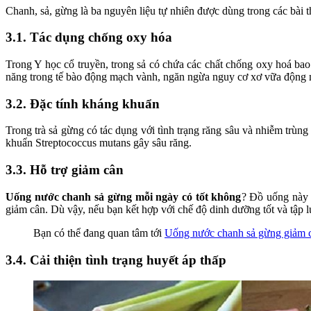
Chanh, sả, gừng là ba nguyên liệu tự nhiên được dùng trong các bài 
3.1. Tác dụng chống oxy hóa
Trong Y học cổ truyền, trong sả có chứa các chất chống oxy hoá bao 
năng trong tế bào động mạch vành, ngăn ngừa nguy cơ xơ vữa động
3.2. Đặc tính kháng khuẩn
Trong trà sả gừng có tác dụng với tình trạng răng sâu và nhiễm trùn
khuẩn Streptococcus mutans gây sâu răng.
3.3. Hỗ trợ giảm cân
Uống nước chanh sả gừng mỗi ngày có tốt không
? Đồ uống này c
giảm cân. Dù vậy, nếu bạn kết hợp với chế độ dinh dưỡng tốt và tập 
Bạn có thể đang quan tâm tới
Uống nước chanh sả gừng giảm 
3.4. Cải thiện tình trạng huyết áp thấp