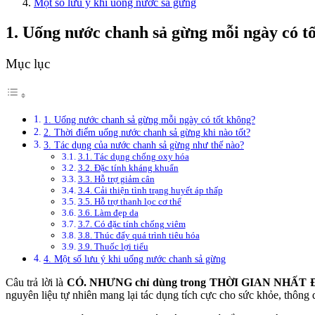
Một số lưu ý khi uống nước sả gừng
1. Uống nước chanh sả gừng mỗi ngày có t
Mục lục
1. Uống nước chanh sả gừng mỗi ngày có tốt không?
2. Thời điểm uống nước chanh sả gừng khi nào tốt?
3. Tác dụng của nước chanh sả gừng như thế nào?
3.1. Tác dụng chống oxy hóa
3.2. Đặc tính kháng khuẩn
3.3. Hỗ trợ giảm cân
3.4. Cải thiện tình trạng huyết áp thấp
3.5. Hỗ trợ thanh lọc cơ thể
3.6. Làm đẹp da
3.7. Có đặc tính chống viêm
3.8. Thúc đẩy quá trình tiêu hóa
3.9. Thuốc lợi tiểu
4. Một số lưu ý khi uống nước chanh sả gừng
Câu trả lời là
CÓ. NHƯNG chỉ dùng trong THỜI GIAN NHẤT ĐỊNH
nguyên liệu tự nhiên mang lại tác dụng tích cực cho sức khỏe, thông