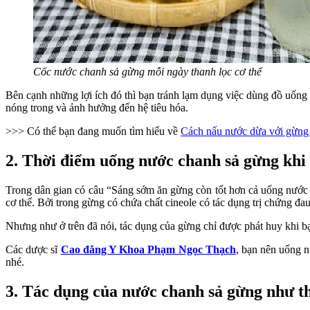
Cốc nước chanh sả gừng mỗi ngày thanh lọc cơ thể
Bên cạnh những lợi ích đó thì bạn tránh lạm dụng việc dùng đồ uống 
nóng trong và ảnh hưởng đến hệ tiêu hóa.
>>> Có thể bạn đang muốn tìm hiểu về
Cách nấu nước dừa với gừng
2. Thời điểm uống nước chanh sả gừng khi 
Trong dân gian có câu “Sáng sớm ăn gừng còn tốt hơn cả uống nước sâ
cơ thể. Bởi trong gừng có chứa chất cineole có tác dụng trị chứng đau
Nhưng như ở trên đã nói, tác dụng của gừng chỉ được phát huy khi bạ
Các dược sĩ
Cao đẳng Y Khoa Phạm Ngọc Thạch
, bạn nên uống 
nhé.
3. Tác dụng của nước chanh sả gừng như t