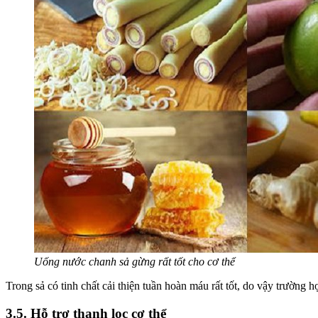
Uống nước chanh sả gừng rất tốt cho cơ thể
Trong sả có tinh chất cải thiện tuần hoàn máu rất tốt, do vậy trường 
3.5. Hỗ trợ thanh lọc cơ thể