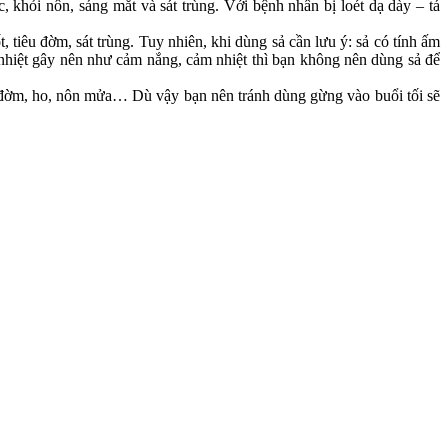
c, khỏi nôn, sáng mắt và sát trùng. Với bệnh nhân bị loét dạ dày – tá
 tiêu đờm, sát trùng. Tuy nhiên, khi dùng sả cần lưu ý: sả có tính ấm
 nhiệt gây nên như cảm nắng, cảm nhiệt thì bạn không nên dùng sả để
rị đờm, ho, nôn mửa… Dù vậy bạn nên tránh dùng gừng vào buổi tối sẽ