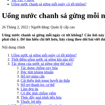
Uống nước chanh sả gừng mỗi ngày có tốt không?
Uống nước chanh sả gừng mỗi n
26 Tháng 2, 2022
|
Người đăng:
Quản lý cấp cao
Uống nước chanh sả gừng mỗi ngày có tốt không? Câu hỏi này 
phải chú ý. Để tìm hiểu chi tiết hơn, hãy cùng theo dõi bài viết d
Nội dung chính
Uống nước sả gừng mỗi ngày có tốt không?
Thời điểm uống nước sả gừng khi nào tốt?
Tác dụng của nước sả gừng như thế nào?
Tác dụng chống oxy hóa
Đặc tính kháng khuẩn
Hỗ trợ giảm cân
Cải thiện tình trạng huyết áp thấp
Hỗ trợ thanh lọc cơ thể
Làm đẹp da
Có đặc tính chống viêm
Thúc đẩy quá trình tiêu hóa
Thuốc lợi tiểu