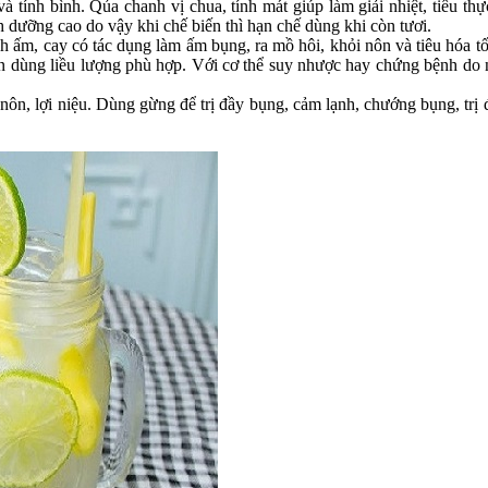
 tính bình. Qủa chanh vị chua, tính mát giúp làm giải nhiệt, tiêu thự
nh dưỡng cao do vậy khi chế biến thì hạn chế dùng khi còn tươi.
 ấm, cay có tác dụng làm ấm bụng, ra mồ hôi, khỏi nôn và tiêu hóa tốt,
ỉ nên dùng liều lượng phù hợp. Với cơ thể suy nhược hay chứng bệnh do
ỉ nôn, lợi niệu. Dùng gừng để trị đầy bụng, cảm lạnh, chướng bụng, t