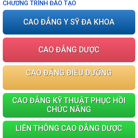
CHƯƠNG TRÌNH ĐÀO TẠO
CAO ĐẲNG Y SỸ ĐA KHOA
CAO ĐẲNG DƯỢC
CAO ĐẲNG ĐIỀU DƯỠNG
CAO ĐẲNG KỸ THUẬT PHỤC HỒI
CHỨC NĂNG
LIÊN THÔNG CAO ĐẲNG DƯỢC