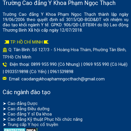
Trường Cao đẳng Y Khoa Phạm Ngọc Thạch
Trường Cao đẳng Y Khoa Phạm Ngọc Thạch thành lập ngày
19/06/2006 theo quyết định số 3015/QĐ-BGD&ĐT với nhiệm vụ
đào tạo khối ngành Y tế. GPKD: 906/QĐ-LĐTBXH do Bộ Lao động
Thương Binh Xã hội cấp ngày 12/07/2018.
TP. HỒ CHÍ MINH
Q. Tân Bình: Số
127/3 - 5 Hoàng Hoa Thám, Phường Tân Bình,
TP.Hồ Chí Minh
Điện thoại: 0899 955 990 (Cô Nhung) | 0969 955 990 (Cô Huệ)
| 0933519898 (Cô Yến) | 0961539898
Email:
caodangykhoaphamngocthach@gmail.com
Các ngành đào tạo
➤
Cao đẳng Dược
➤
Cao đẳng Điều dưỡng
➤
Cao đẳng Y sĩ Đa khoa
➤
Cao đẳng Kỹ thuật Phục hồi chức năng
➤
Trung cấp Y học cổ truyền