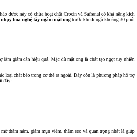
hảo dược này có chứa hoạt chất Crocin và Safranal có khả năng kích
c
nhụy hoa nghệ tây ngâm mật ong
trước khi đi ngủ khoảng 30 phút
rợ làm giảm cân hiệu quả. Mặc dù mật ong là chất tạo ngọt tuy nhiên
c loại chất béo trong cơ thể ra ngoài. Đây còn là phương pháp hỗ trợ
i đây:
m mờ thâm nám, giảm mụn viêm, thâm sẹo và quan trọng nhất là giúp