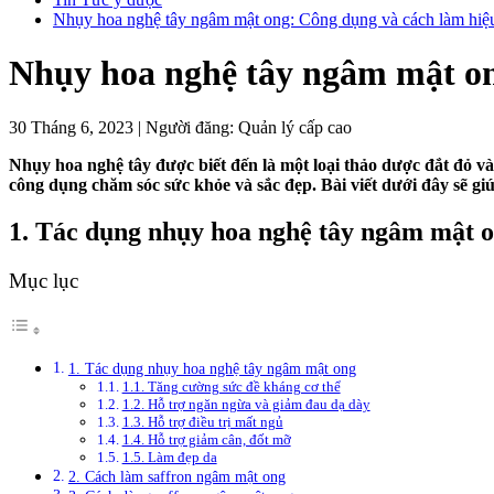
Nhụy hoa nghệ tây ngâm mật ong: Công dụng và cách làm hiệ
Nhụy hoa nghệ tây ngâm mật on
30 Tháng 6, 2023
|
Người đăng:
Quản lý cấp cao
Nhụy hoa nghệ tây được biết đến là một loại thảo dược đắt đỏ 
công dụng chăm sóc sức khỏe và sắc đẹp. Bài viết dưới đây sẽ gi
1. Tác dụng nhụy hoa nghệ tây ngâm mật 
Mục lục
1. Tác dụng nhụy hoa nghệ tây ngâm mật ong
1.1. Tăng cường sức đề kháng cơ thể
1.2. Hỗ trợ ngăn ngừa và giảm đau dạ dày
1.3. Hỗ trợ điều trị mất ngủ
1.4. Hỗ trợ giảm cân, đốt mỡ
1.5. Làm đẹp da
2. Cách làm saffron ngâm mật ong