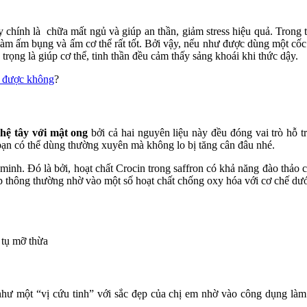
chính là chữa mất ngủ và giúp an thần, giảm stress hiệu quả. Trong t
 làm ấm bụng và ấm cơ thể rất tốt. Bởi vậy, nếu như được dùng một cố
 trọng là giúp cơ thể, tinh thần đều cảm thấy sảng khoái khi thức dậy.
g được không
?
hệ tây với mật ong
bởi cả hai nguyên liệu này đều đóng vai trò hỗ t
ạn có thể dùng thường xuyên mà không lo bị tăng cân đâu nhé.
h. Đó là bởi, hoạt chất Crocin trong saffron có khả năng đào thảo cá
 thông thường nhờ vào một số hoạt chất chống oxy hóa với cơ chế dướ
 tụ mỡ thừa
í như một “vị cứu tinh” với sắc đẹp của chị em nhờ vào công dụng là