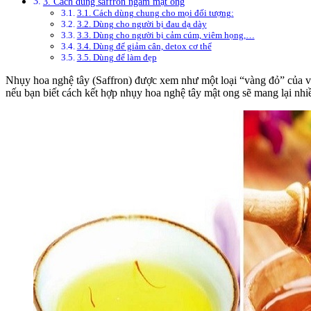
3. Cách dùng saffron ngâm mật ong
3.1. Cách dùng chung cho mọi đối tượng:
3.2. Dùng cho người bị đau dạ dày
3.3. Dùng cho người bị cảm cúm, viêm họng,…
3.4. Dùng để giảm cân, detox cơ thể
3.5. Dùng để làm đẹp
Nhụy hoa nghệ tây (Saffron) được xem như một loại “vàng đỏ” của v
nếu bạn biết cách kết hợp nhụy hoa nghệ tây mật ong sẽ mang lại nhiề