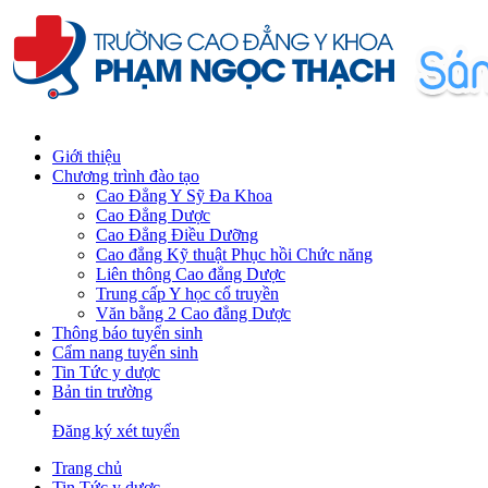
Giới thiệu
Chương trình đào tạo
Cao Đẳng Y Sỹ Đa Khoa
Cao Đẳng Dược
Cao Đẳng Điều Dưỡng
Cao đẳng Kỹ thuật Phục hồi Chức năng
Liên thông Cao đẳng Dược
Trung cấp Y học cổ truyền
Văn bằng 2 Cao đẳng Dược
Thông báo tuyển sinh
Cẩm nang tuyển sinh
Tin Tức y dược
Bản tin trường
Đăng ký xét tuyển
Trang chủ
Tin Tức y dược