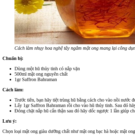
Cách làm nhụy hoa nghệ tây ngâm mật ong mang lại công dụn
Chuẩn bị:
Dùng một hũ thủy tinh có nắp vặn
500ml mật ong nguyên chất
1gr Saffron Bahraman
Cách làm:
Trước tiên, bạn hãy tiệt trùng hũ bằng cách cho vào nồi nước đ
Lấy 1gr Saffron Bahraman rồi cho vào hũ thủy tinh. Sau đó hãy
Đóng chặt nắp hũ cẩn thận sau đó hãy dốc ngược 1 lần giúp c
Lưu ý:
Chọn loại mật ong giàu dưỡng chất như mật ong bạc hà hoặc mật ong