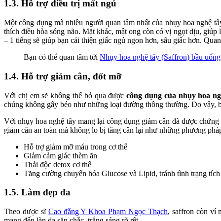
1.3. Hỗ trợ điều trị mất ngủ
Một công dụng mà nhiều người quan tâm nhất của nhụy hoa nghệ tây 
thích điều hòa sóng não. Mặt khác, mật ong còn có vị ngọt dịu, giúp
– 1 tiếng sẽ giúp bạn cải thiện giấc ngủ ngon hơn, sâu giấc hơn. Quan
Bạn có thể quan tâm tới
Nhụy hoa nghệ tây (Saffron) bầu uốn
1.4. Hỗ trợ giảm cân, đốt mỡ
Với chị em sẽ không thể bỏ qua được
công dụng của nhụy hoa ng
chúng không gây béo như những loại đường thông thường. Do vậy, b
Với nhụy hoa nghệ tây mang lại công dụng giảm cân đã được chứng min
giảm cân an toàn mà không lo bị tăng cân lại như những phương pháp
Hỗ trợ giảm mỡ máu trong cơ thể
Giảm cảm giác thèm ăn
Thải độc detox cơ thể
Tăng cường chuyển hóa Glucose và Lipid, tránh tình trạng tích
1.5. Làm đẹp da
Theo dược sĩ
Cao đẳng Y Khoa Phạm Ngọc Thạch
, saffron còn v
mang đến làn da săn chắc, trắng sáng rõ rệt.