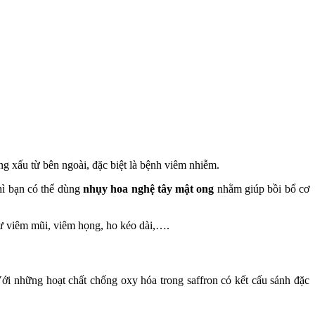
g xấu từ bên ngoài, đặc biệt là bệnh viêm nhiễm.
hì bạn có thể dùng
nhụy hoa nghệ tây mật ong
nhằm giúp bồi bổ cơ
hư viêm mũi, viêm họng, ho kéo dài,….
ới những hoạt chất chống oxy hóa trong saffron có kết cấu sánh đặc