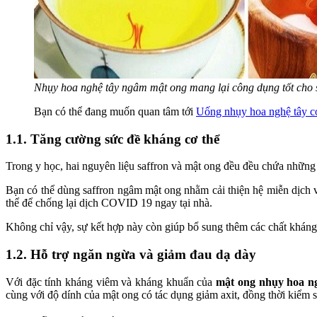
Nhụy hoa nghệ tây ngâm mật ong mang lại công dụng tốt cho 
Bạn có thể đang muốn quan tâm tới
Uống nhụy hoa nghệ tây c
1.1. Tăng cường sức đề kháng cơ thể
Trong y học, hai nguyên liệu saffron và mật ong đều đều chứa những 
Bạn có thể dùng saffron ngâm mật ong nhằm cải thiện hệ miễn dịch v
thể để chống lại dịch COVID 19 ngay tại nhà.
Không chỉ vậy, sự kết hợp này còn giúp bổ sung thêm các chất kháng
1.2. Hỗ trợ ngăn ngừa và giảm đau dạ dày
Với đặc tính kháng viêm và kháng khuẩn của
mật ong nhụy hoa n
cùng với độ dính của mật ong có tác dụng giảm axit, đồng thời kiểm s