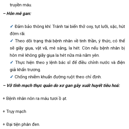
truyền máu.
– Hôn mê gan:
Đảm bảo thông khí: Tránh tai biến thở oxy, tụt lưỡi, sặc, hút
đờm rãi.
Theo dõi trạng thái bệnh nhân về tinh thần, ý thức, có thể
sẽ giãy giụa, vật vã, mê sảng, la hét. Còn nếu bệnh nhân bị
hôn mê không giãy giụa la hét nữa mà nằm yên.
Thực hiện theo y lệnh bác sĩ để điều chỉnh nước và điện
giải khẩn trương.
Chống nhiễm khuẩn đường ruột theo chỉ định.
– Vỡ tĩnh mạch thực quản do xơ gan gây xuất huyết tiêu hoá:
+ Bệnh nhân nôn ra máu tươi ồ ạt.
+ Trụy mạch
+ Đại tiện phân đen.