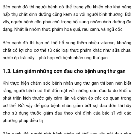
Bên cạnh đó thì người bệnh có thể trạng yếu khiến cho khả năng
hấp thụ chất dinh dưỡng cũng kém so với người bình thường. Bởi
vậy, người bệnh cần phải chú trọng bổ sung nhóm dinh dưỡng đa
dạng. Nhất là nhóm thực phẩm hoa quả, rau xanh, và ngũ cốc.
Bên cạnh đó thì bạn có thể bổ sung thêm nhiều vitamin, khoáng
chất có lợi cho cơ thể từ các loại thực phẩm khác như sữa chua,
nước ép trái cây…. phù hợp với bệnh nhân ung thư gan.
1.3. Làm giảm những cơn đau cho bệnh ung thư gan
Khi thực hiện chăm sóc bệnh nhân ung thư gan thì bạn nên biết
rằng, người bệnh có thể đối mặt với những cơn đau là do khối u
phát triển kích thước gây xâm lấn và chèn ép các cơ quan trong
cơ thể. Bởi vậy để giúp bệnh nhân giảm bớt sự đau đớn thì hãy
cho sử dụng thuốc giảm đau theo chỉ định của bác sĩ với các
phương pháp điều trị.
Bên cạnh đó, người nhà bệnh nhân có thể xoa dịu nỗi đau cho