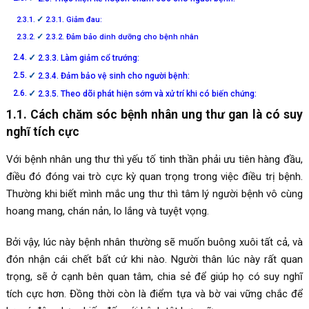
2.3.1. Giảm đau:
2.3.2. Đảm bảo dinh dưỡng cho bệnh nhân
2.3.3. Làm giảm cổ trướng:
2.3.4. Đảm bảo vệ sinh cho người bệnh:
2.3.5. Theo dõi phát hiện sớm và xử trí khi có biến chứng:
1.1. Cách chăm sóc bệnh nhân ung thư gan là có suy
nghĩ tích cực
Với bệnh nhân ung thư thì yếu tố tinh thần phải ưu tiên hàng đầu,
điều đó đóng vai trò cực kỳ quan trọng trong việc điều trị bệnh.
Thường khi biết mình mắc ung thư thì tâm lý người bệnh vô cùng
hoang mang, chán nản, lo lắng và tuyệt vọng.
Bởi vậy, lúc này bệnh nhân thường sẽ muốn buông xuôi tất cả, và
đón nhận cái chết bất cứ khi nào. Người thân lúc này rất quan
trọng, sẽ ở cạnh bên quan tâm, chia sẻ để giúp họ có suy nghĩ
tích cực hơn. Đồng thời còn là điểm tựa và bờ vai vững chắc để