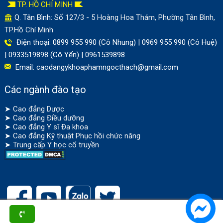
TP. HỒ CHÍ MINH
Q. Tân Bình: Số
127/3 - 5 Hoàng Hoa Thám, Phường Tân Bình,
TP.Hồ Chí Minh
Điện thoại: 0899 955 990 (Cô Nhung) | 0969 955 990 (Cô Huệ)
| 0933519898 (Cô Yến) | 0961539898
Email:
caodangykhoaphamngocthach@gmail.com
Các ngành đào tạo
➤
Cao đẳng Dược
➤
Cao đẳng Điều dưỡng
➤
Cao đẳng Y sĩ Đa khoa
➤
Cao đẳng Kỹ thuật Phục hồi chức năng
➤
Trung cấp Y học cổ truyền