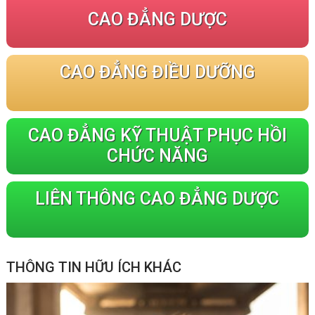
CAO ĐẲNG DƯỢC
CAO ĐẲNG ĐIỀU DƯỠNG
CAO ĐẲNG KỸ THUẬT PHỤC HỒI
CHỨC NĂNG
LIÊN THÔNG CAO ĐẲNG DƯỢC
THÔNG TIN HỮU ÍCH KHÁC