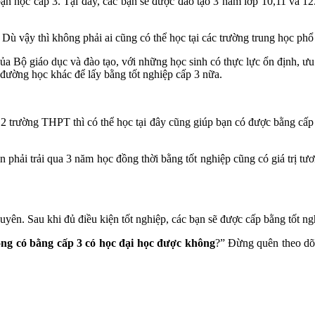
ạn học cấp 3. Tại đây, các bạn sẽ được đào tạo 3 năm lớp 10,11 và 12. 
 Dù vậy thì không phải ai cũng có thể học tại các trường trung học phổ
của Bộ giáo dục và đào tạo, với những học sinh có thực lực ổn định, ưu t
 đường học khác để lấy bằng tốt nghiệp cấp 3 nữa.
 trường THPT thì có thể học tại đây cũng giúp bạn có được bằng cấp 
n phải trải qua 3 năm học đồng thời bằng tốt nghiệp cũng có giá trị tư
yên. Sau khi đủ điều kiện tốt nghiệp, các bạn sẽ được cấp bằng tốt ng
ng có bằng cấp 3 có học đại học được không
?” Đừng quên theo dõi