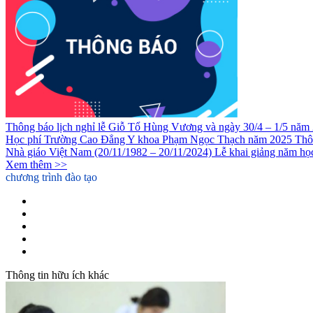
Thông báo lịch nghỉ lễ Giỗ Tổ Hùng Vương và ngày 30/4 – 1/5 năm
Học phí Trường Cao Đẳng Y khoa Phạm Ngọc Thạch năm 2025
Thô
Nhà giáo Việt Nam (20/11/1982 – 20/11/2024)
Lễ khai giảng năm h
Xem thêm >>
chương trình đào tạo
Cao Đẳng Y Sỹ Đa Khoa
Cao Đẳng Dược
Cao Đẳng Điều Dưỡng
Cao đẳng Kỹ thuật Phục hồi Chức năng
Liên thông Cao đẳng Dược
Thông tin hữu ích khác