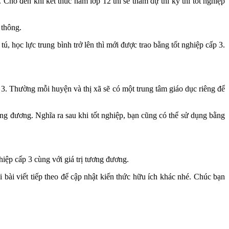
Cho đến khi kết thúc năm lớp 12 thì sẽ tham dự thi kỳ thi tốt nghiệp
 thông.
ú, học lực trung bình trở lên thì mới được trao bằng tốt nghiệp cấp 3.
3. Thường mỗi huyện và thị xã sẽ có một trung tâm giáo dục riêng để
ơng đương. Nghĩa ra sau khi tốt nghiệp, bạn cũng có thể sử dụng bằng
hiệp cấp 3 cùng với giá trị tương đương.
 bài viết tiếp theo để cập nhật kiến thức hữu ích khác nhé. Chúc bạn