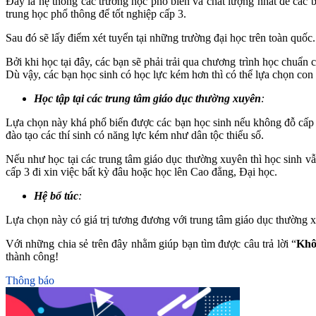
Đây là hệ thống các trường học phổ biến và chất lượng nhất để các b
trung học phổ thông để tốt nghiệp cấp 3.
Sau đó sẽ lấy điểm xét tuyển tại những trường đại học trên toàn quốc.
Bởi khi học tại đây, các bạn sẽ phải trải qua chương trình học chuẩn 
Dù vậy, các bạn học sinh có học lực kém hơn thì có thể lựa chọn con
Học tập tại các trung tâm giáo dục thường xuyên
:
Lựa chọn này khá phổ biến được các bạn học sinh nếu không đỗ cấp 2
đào tạo các thí sinh có năng lực kém như dân tộc thiểu số.
Nếu như học tại các trung tâm giáo dục thường xuyên thì học sinh vẫ
cấp 3 đi xin việc bất kỳ đâu hoặc học lên Cao đẳng, Đại học.
Hệ bổ túc
:
Lựa chọn này có giá trị tương đương với trung tâm giáo dục thường xu
Với những chia sẻ trên đây nhằm giúp bạn tìm được câu trả lời “
Khô
thành công!
Thông báo