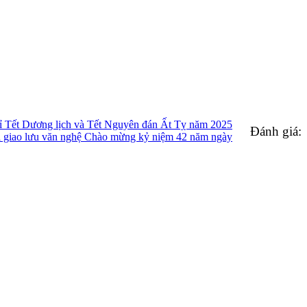
 Tết Dương lịch và Tết Nguyên đán Ất Tỵ năm 2025
Đánh giá:
hi giao lưu văn nghệ Chào mừng kỷ niệm 42 năm ngày