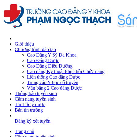
Giới thiệu
Chương trình đào tạo
Cao Đẳng Y Sỹ Đa Khoa
Cao Đẳng Dược
Cao Đẳng Điều Dưỡng
Cao đẳng Kỹ thuật Phục hồi Chức năng
Liên thông Cao đẳng Dược
Trung cấp Y học cổ truyền
Văn bằng 2 Cao đẳng Dược
Thông báo tuyển sinh
Cẩm nang tuyển sinh
Tin Tức y dược
Bản tin trường
Đăng ký xét tuyển
Trang chủ
Cẩm nang tuyển sinh