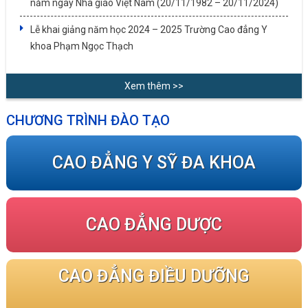
năm ngày Nhà giáo Việt Nam (20/11/1982 – 20/11/2024)
Lễ khai giảng năm học 2024 – 2025 Trường Cao đẳng Y
khoa Phạm Ngọc Thạch
Xem thêm >>
CHƯƠNG TRÌNH ĐÀO TẠO
CAO ĐẲNG Y SỸ ĐA KHOA
CAO ĐẲNG DƯỢC
CAO ĐẲNG ĐIỀU DƯỠNG