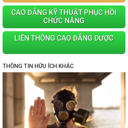
CAO ĐẲNG KỸ THUẬT PHỤC HỒI
CHỨC NĂNG
LIÊN THÔNG CAO ĐẲNG DƯỢC
THÔNG TIN HỮU ÍCH KHÁC