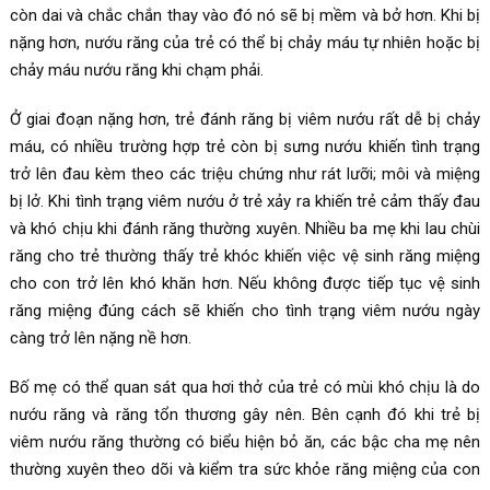
còn dai và chắc chắn thay vào đó nó sẽ bị mềm và bở hơn. Khi bị
nặng hơn, nướu răng của trẻ có thể bị chảy máu tự nhiên hoặc bị
chảy máu nướu răng khi chạm phải.
Ở giai đoạn nặng hơn, trẻ đánh răng bị viêm nướu rất dễ bị chảy
máu, có nhiều trường hợp trẻ còn bị sưng nướu khiến tình trạng
trở lên đau kèm theo các triệu chứng như rát lưỡi; môi và miệng
bị lở. Khi tình trạng viêm nướu ở trẻ xảy ra khiến trẻ cảm thấy đau
và khó chịu khi đánh răng thường xuyên. Nhiều ba mẹ khi lau chùi
răng cho trẻ thường thấy trẻ khóc khiến việc vệ sinh răng miệng
cho con trở lên khó khăn hơn. Nếu không được tiếp tục vệ sinh
răng miệng đúng cách sẽ khiến cho tình trạng viêm nướu ngày
càng trở lên nặng nề hơn.
Bố mẹ có thể quan sát qua hơi thở của trẻ có mùi khó chịu là do
nướu răng và răng tổn thương gây nên. Bên cạnh đó khi trẻ bị
viêm nướu răng thường có biểu hiện bỏ ăn, các bậc cha mẹ nên
thường xuyên theo dõi và kiểm tra sức khỏe răng miệng của con