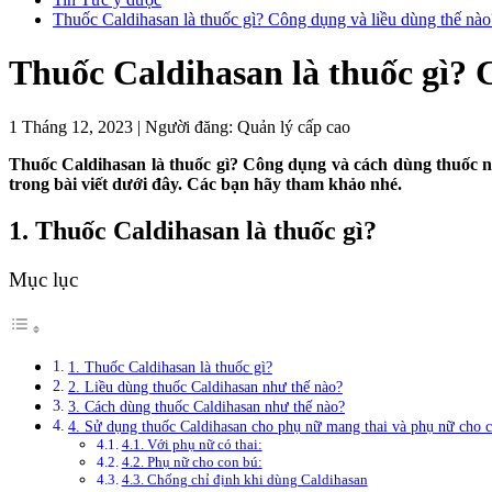
Thuốc Caldihasan là thuốc gì? Công dụng và liều dùng thế nào
Thuốc Caldihasan là thuốc gì? 
1 Tháng 12, 2023
|
Người đăng:
Quản lý cấp cao
Thuốc Caldihasan là thuốc gì? Công dụng và cách dùng thuốc nh
trong bài viết dưới đây. Các bạn hãy tham khảo nhé.
1. Thuốc Caldihasan là thuốc gì?
Mục lục
1. Thuốc Caldihasan là thuốc gì?
2. Liều dùng thuốc Caldihasan như thế nào?
3. Cách dùng thuốc Caldihasan như thế nào?
4. Sử dụng thuốc Caldihasan cho phụ nữ mang thai và phụ nữ cho 
4.1. Với phụ nữ có thai:
4.2. Phụ nữ cho con bú:
4.3. Chống chỉ định khi dùng Caldihasan