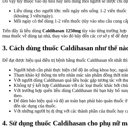
Do vậy tùy thuộc vào độ tuổi hay liều dùng mỗi người sẽ được chỉ đị
Liều dùng cho người lớn: mỗi ngày nên uống 1-2 viên thuốc 
(khoảng 3 viên/ngày).
Mỗi ngày có thể dùng 1-2 viên thuốc (tùy vào nhu cầu cung cấ
Trên đây là liều dùng
Caldihasan 1250mg
tùy vào từng trường hợp m
mua thuốc về dùng tại nhà, thay vào đó hãy đến các cơ sở y tế để đư
3. Cách dùng thuốc Caldihasan như thế nà
Để đạt được hiệu quả điều trị bệnh bằng thuốc Caldihasan tốt nhất thì
Người bệnh cần phải thực hiện chế độ ăn uống khoa học, ngoài
Tham khảo kỹ thông tin trên nhãn mác sản phẩm đồng thời trá
Với người dùng Caldihasan quá liều hoặc gặp tương tác với th
Không tự ý kết hợp Caldihasan với các loại thuốc khác bởi c
Với trường hợp quên liều dùng Caldihasan thì bạn hãy bổ sung
theo.
Để đảm bảo hiệu quả và độ an toàn bạn phải bảo quản thuốc ở 
đến tác dụng của thuốc.
Với những người bị dị ứng với các thành phần của thuốc hay cá
4. Sử dụng thuốc Caldihasan cho phụ nữ m