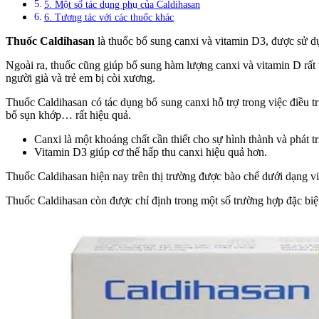
5. Một số tác dụng phụ của Caldihasan
6. Tương tác với các thuốc khác
Thuốc Caldihasan
là thuốc bổ sung canxi và vitamin D3, được sử d
Ngoài ra, thuốc cũng giúp bổ sung hàm lượng canxi và vitamin D rất t
người già và trẻ em bị còi xương.
Thuốc Caldihasan có tác dụng bổ sung canxi hỗ trợ trong việc điều t
bổ sụn khớp… rất hiệu quả.
Canxi là một khoáng chất cần thiết cho sự hình thành và phát t
Vitamin D3 giúp cơ thể hấp thu canxi hiệu quả hơn.
Thuốc Caldihasan hiện nay trên thị trường được bào chế dưới dạng v
Thuốc Caldihasan còn được chỉ định trong một số trường hợp đặc biệt.