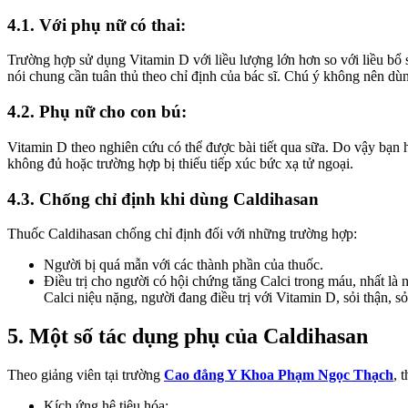
4.1. Với phụ nữ có thai:
Trường hợp sử dụng Vitamin D với liều lượng lớn hơn so với liều bổ 
nói chung cần tuân thủ theo chỉ định của bác sĩ. Chú ý không nên dù
4.2. Phụ nữ cho con bú:
Vitamin D theo nghiên cứu có thể được bài tiết qua sữa. Do vậy bạn
không đủ hoặc trường hợp bị thiếu tiếp xúc bức xạ tử ngoại.
4.3. Chống chỉ định khi dùng Caldihasan
Thuốc Caldihasan chống chỉ định đối với những trường hợp:
Người bị quá mẫn với các thành phần của thuốc.
Điều trị cho người có hội chứng tăng Calci trong máu, nhất là
Calci niệu nặng, người đang điều trị với Vitamin D, sỏi thận, s
5. Một số tác dụng phụ của Caldihasan
Theo giảng viên tại trường
Cao đẳng Y Khoa Phạm Ngọc Thạch
, 
Kích ứng hệ tiêu hóa;