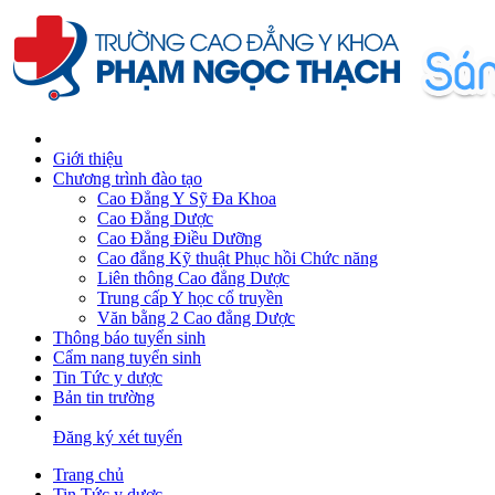
Giới thiệu
Chương trình đào tạo
Cao Đẳng Y Sỹ Đa Khoa
Cao Đẳng Dược
Cao Đẳng Điều Dưỡng
Cao đẳng Kỹ thuật Phục hồi Chức năng
Liên thông Cao đẳng Dược
Trung cấp Y học cổ truyền
Văn bằng 2 Cao đẳng Dược
Thông báo tuyển sinh
Cẩm nang tuyển sinh
Tin Tức y dược
Bản tin trường
Đăng ký xét tuyển
Trang chủ
Tin Tức y dược