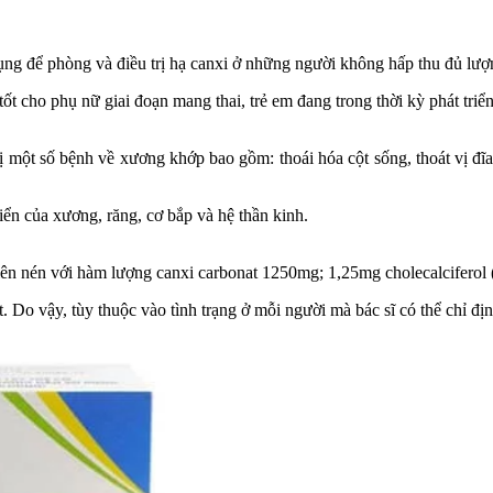
ụng để phòng và điều trị hạ canxi ở những người không hấp thu đủ lượn
ốt cho phụ nữ giai đoạn mang thai, trẻ em đang trong thời kỳ phát tri
rị một số bệnh về xương khớp bao gồm: thoái hóa cột sống, thoát vị đĩ
riển của xương, răng, cơ bắp và hệ thần kinh.
iên nén với hàm lượng canxi carbonat 1250mg; 1,25mg cholecalciferol 
 Do vậy, tùy thuộc vào tình trạng ở mỗi người mà bác sĩ có thể chỉ địn