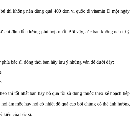
n bú thì không nên dùng quá 400 đơn vị quốc tế vitamin D một ngày
sẽ chỉ định liều lượng phù hợp nhất. Bởi vậy, các bạn không nên tự ý
 phía bác sĩ, đồng thời bạn hãy lưu ý những vấn đề dưới đây:
e
é.
eo thì tốt nhất bạn hãy bỏ qua rồi sử dụng thuốc theo kế hoạch tiếp
g nơi ẩm mốc hay nơi có nhiệt độ quá cao bởi chúng có thể ảnh hưởng
ý kiến của bác sĩ.