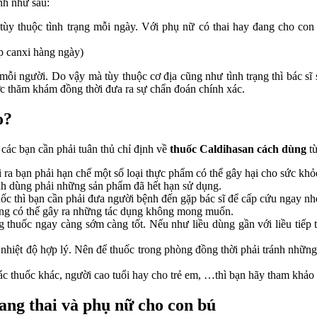
nh như sau:
tùy thuộc tình trạng mỗi ngày. Với phụ nữ có thai hay đang cho co
p canxi hàng ngày)
ỗi người. Do vậy mà tùy thuộc cơ địa cũng như tình trạng thì bác sĩ 
ợc thăm khám đồng thời đưa ra sự chẩn đoán chính xác.
o?
 các bạn cần phải tuân thủ chỉ định về
thuốc Caldihasan cách dùng
từ
 ra bạn phải hạn chế một số loại thực phẩm có thể gây hại cho sức khỏ
nh dùng phải những sản phẩm đã hết hạn sử dụng.
uốc thì bạn cần phải đưa người bệnh đến gặp bác sĩ để cấp cứu ngay nh
húng có thể gây ra những tác dụng không mong muốn.
 thuốc ngay càng sớm càng tốt. Nếu như liều dùng gần với liều tiếp th
nhiệt độ hợp lý. Nên để thuốc trong phòng đồng thời phải tránh nhữn
c thuốc khác, người cao tuổi hay cho trẻ em, …thì bạn hãy tham khảo 
ang thai và phụ nữ cho con bú