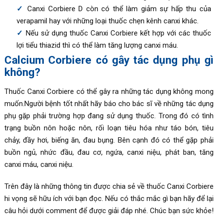
Canxi Corbiere
D còn có thể làm giảm sự hấp thu của
verapamil hay với những loại thuốc chẹn kênh canxi khác.
Nếu sử dụng thuốc
Canxi Corbiere kết hợp
với các thuốc
lợi tiểu thiazid thì có thể làm tăng lượng canxi máu.
Calcium Corbiere có gây tác dụng phụ gì
không?
Thuốc
Canxi Corbiere có thể gây ra những
tác dụng không mong
muốn.Người bệnh tốt nhất hãy báo cho bác sĩ về những tác dụng
phụ gặp phải trường hợp đang sử dụng thuốc. Trong đó có tình
trạng buồn nôn hoặc nôn, rối loạn tiêu hóa như táo bón, tiêu
chảy, đầy hơi, biếng ăn, đau bụng. Bên cạnh đó có thể gặp phải
buồn ngủ, nhức đầu, đau cơ, ngứa, canxi niệu, phát ban, tăng
canxi máu, canxi niệu.
Trên đây là những thông tin được chia sẻ về thuốc
Canxi Corbiere
hi vọng sẽ hữu ích với bạn đọc. Nếu có thắc mắc gì bạn hãy để lại
câu hỏi dưới comment để được giải đáp nhé. Chúc bạn sức khỏe!