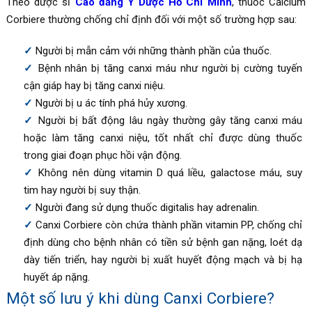
Theo dược sĩ
Cao đẳng Y Dược Hồ Chí Minh
, thuốc Calcium
Corbiere thường chống chỉ định đối với một số trường hợp sau:
Người bị mẫn cảm với những thành phần của thuốc.
Bệnh nhân bị tăng canxi máu như người bị cường tuyến
cận giáp hay bị tăng canxi niệu.
Người bị u ác tính phá hủy xương.
Người bị bất động lâu ngày thường gây tăng canxi máu
hoặc làm tăng canxi niệu, tốt nhất chỉ được dùng thuốc
trong giai đoạn phục hồi vận động.
Không nên dùng vitamin D quá liều, galactose máu, suy
tim hay người bị suy thận.
Người đang sử dụng thuốc digitalis hay adrenalin.
Canxi Corbiere còn chứa thành phần
vitamin PP, chống chỉ
định dùng cho bệnh nhân có tiền sử bệnh gan nặng, loét dạ
dày tiến triển, hay người bị xuất huyết động mạch và bị hạ
huyết áp nặng.
Một số lưu ý khi dùng
Canxi Corbiere
?