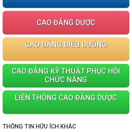
CAO ĐẲNG DƯỢC
CAO ĐẲNG ĐIỀU DƯỠNG
CAO ĐẲNG KỸ THUẬT PHỤC HỒI
CHỨC NĂNG
LIÊN THÔNG CAO ĐẲNG DƯỢC
THÔNG TIN HỮU ÍCH KHÁC