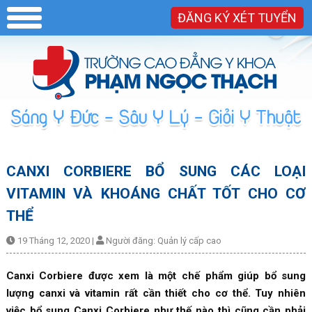
ĐĂNG KÝ XÉT TUYỂN
CANXI CORBIERE BỔ SUNG CÁC LOẠI
VITAMIN VÀ KHOÁNG CHẤT TỐT CHO CƠ
THỂ
19 Tháng 12, 2020
|
Người đăng:
Quản lý cấp cao
Canxi Corbiere được xem là một chế phẩm giúp bổ sung
lượng canxi và vitamin rất cần thiết cho cơ thể. Tuy nhiên
việc bổ sung Canxi Corbiere như thế nào thì cũng cần phải