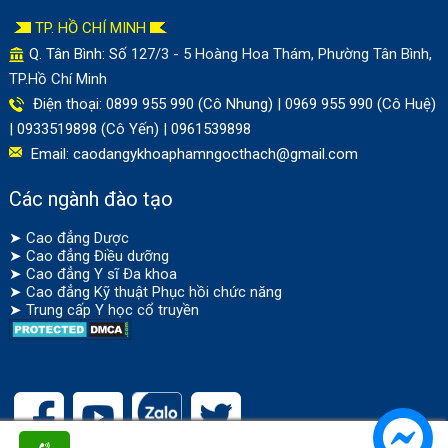
TP. HỒ CHÍ MINH
Q. Tân Bình: Số
127/3 - 5 Hoàng Hoa Thám, Phường Tân Bình,
TP.Hồ Chí Minh
Điện thoại: 0899 955 990 (Cô Nhung) | 0969 955 990 (Cô Huệ)
| 0933519898 (Cô Yến) | 0961539898
Email:
caodangykhoaphamngocthach@gmail.com
Các ngành đào tạo
➤
Cao đẳng Dược
➤
Cao đẳng Điều dưỡng
➤
Cao đẳng Y sĩ Đa khoa
➤
Cao đẳng Kỹ thuật Phục hồi chức năng
➤
Trung cấp Y học cổ truyền