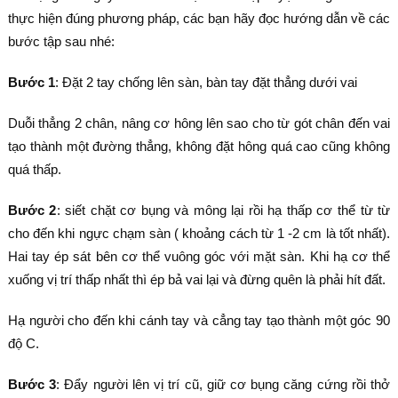
thực hiện đúng phương pháp, các bạn hãy đọc hướng dẫn về các
bước tập sau nhé:
Bước 1
: Đặt 2 tay chống lên sàn, bàn tay đặt thẳng dưới vai
Duỗi thẳng 2 chân, nâng cơ hông lên sao cho từ gót chân đến vai
tạo thành một đường thẳng, không đặt hông quá cao cũng không
quá thấp.
Bước 2
: siết chặt cơ bụng và mông lại rồi hạ thấp cơ thể từ từ
cho đến khi ngực chạm sàn ( khoảng cách từ 1 -2 cm là tốt nhất).
Hai tay ép sát bên cơ thể vuông góc với mặt sàn. Khi hạ cơ thể
xuống vị trí thấp nhất thì ép bả vai lại và đừng quên là phải hít đất.
Hạ người cho đến khi cánh tay và cẳng tay tạo thành một góc 90
độ C.
Bước 3
: Đẩy người lên vị trí cũ, giữ cơ bụng căng cứng rồi thở