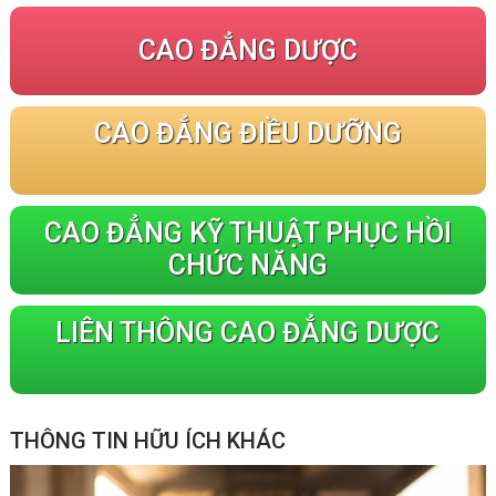
CAO ĐẲNG DƯỢC
CAO ĐẲNG ĐIỀU DƯỠNG
CAO ĐẲNG KỸ THUẬT PHỤC HỒI
CHỨC NĂNG
LIÊN THÔNG CAO ĐẲNG DƯỢC
THÔNG TIN HỮU ÍCH KHÁC