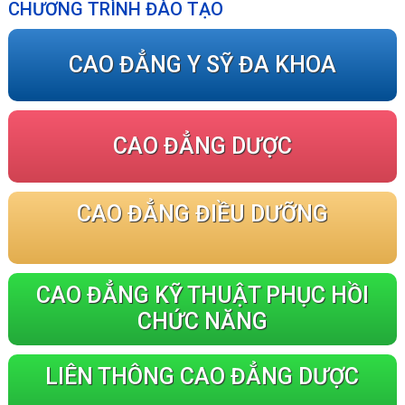
CHƯƠNG TRÌNH ĐÀO TẠO
CAO ĐẲNG Y SỸ ĐA KHOA
CAO ĐẲNG DƯỢC
CAO ĐẲNG ĐIỀU DƯỠNG
CAO ĐẲNG KỸ THUẬT PHỤC HỒI
CHỨC NĂNG
LIÊN THÔNG CAO ĐẲNG DƯỢC