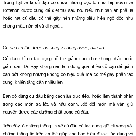
Trong hạt và lá củ đậu có chứa những độc tố như Tephrosin và
Rotenon được dùng để diệt trừ sâu bọ. Nếu như bạn ăn phải lá
hoặc hạt củ đậu có thể gây nên những biểu hiện ngộ độc như
chóng mặt, nôn ói và đi ngoài…
Củ đậu có thể được ăn sống và uống nước, nấu ăn
Củ đậu chỉ có tác dụng hỗ trợ giảm cân chứ không phải thuốc
giảm cân. Do vậy không nên lạm dụng quá nhiều củ đậu để giảm
cân bởi không những không có hiệu quả mà có thể gây phản tác
dụng, khiến tăng cân nhiều lên.
Bạn có dùng củ đậu bằng cách ăn trực tiếp, hoặc làm thành phần
trong các món sa lát, và nấu canh…để đổi món mà vẫn giữ
nguyên được các dưỡng chất trong củ đậu.
Trên đây là những thông tin về củ đậu có tác dụng gì? Hi vọng với
những thông tin trên có thể giúp các bạn hiểu được tác dụng và