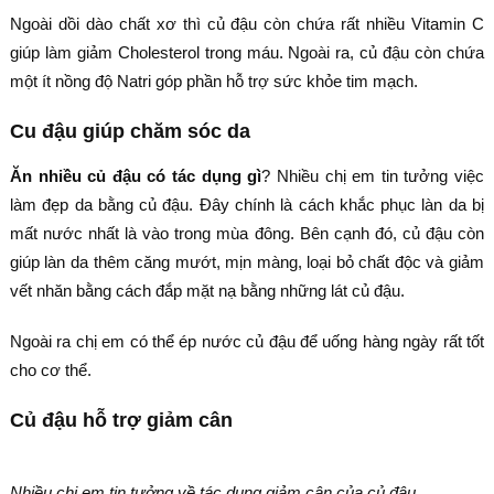
Ngoài dồi dào chất xơ thì củ đậu còn chứa rất nhiều Vitamin C
giúp làm giảm Cholesterol trong máu. Ngoài ra, củ đậu còn chứa
một ít nồng độ Natri góp phần hỗ trợ sức khỏe tim mạch.
Cu đậu giúp chăm sóc da
Ăn nhiều củ đậu có tác dụng gì
? Nhiều chị em tin tưởng việc
làm đẹp da bằng củ đậu. Đây chính là cách khắc phục làn da bị
mất nước nhất là vào trong mùa đông. Bên cạnh đó, củ đậu còn
giúp làn da thêm căng mướt, mịn màng, loại bỏ chất độc và giảm
vết nhăn bằng cách đắp mặt nạ bằng những lát củ đậu.
Ngoài ra chị em có thể ép nước củ đậu để uống hàng ngày rất tốt
cho cơ thể.
Củ đậu hỗ trợ giảm cân
Nhiều chị em tin tưởng về tác dụng giảm cân của củ đậu