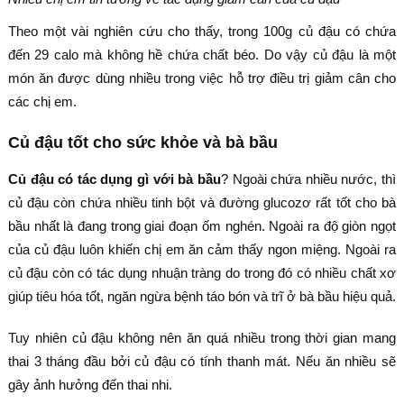
Theo một vài nghiên cứu cho thấy, trong 100g củ đậu có chứa
đến 29 calo mà không hề chứa chất béo. Do vậy củ đậu là một
món ăn được dùng nhiều trong việc hỗ trợ điều trị giảm cân cho
các chị em.
Củ đậu tốt cho sức khỏe và bà bầu
Củ đậu có tác dụng gì với bà bầu
? Ngoài chứa nhiều nước, thì
củ đậu còn chứa nhiều tinh bột và đường glucozơ rất tốt cho bà
bầu nhất là đang trong giai đoạn ốm nghén. Ngoài ra độ giòn ngọt
của củ đậu luôn khiến chị em ăn cảm thấy ngon miệng. Ngoài ra
củ đậu còn có tác dụng nhuận tràng do trong đó có nhiều chất xơ
giúp tiêu hóa tốt, ngăn ngừa bệnh táo bón và trĩ ở bà bầu hiệu quả.
Tuy nhiên củ đậu không nên ăn quá nhiều trong thời gian mang
thai 3 tháng đầu bởi củ đậu có tính thanh mát. Nếu ăn nhiều sẽ
gây ảnh hưởng đến thai nhi.