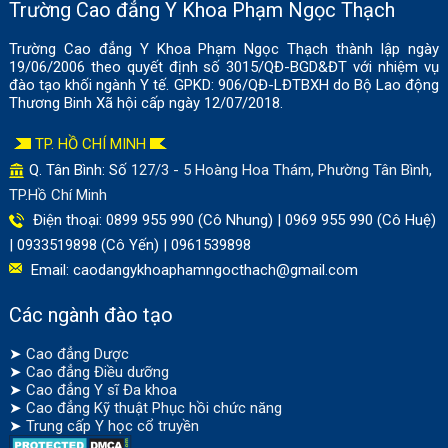
Trường Cao đẳng Y Khoa Phạm Ngọc Thạch
Trường Cao đẳng Y Khoa Phạm Ngọc Thạch thành lập ngày
19/06/2006 theo quyết định số 3015/QĐ-BGD&ĐT với nhiệm vụ
đào tạo khối ngành Y tế. GPKD: 906/QĐ-LĐTBXH do Bộ Lao động
Thương Binh Xã hội cấp ngày 12/07/2018.
TP. HỒ CHÍ MINH
Q. Tân Bình: Số
127/3 - 5 Hoàng Hoa Thám, Phường Tân Bình,
TP.Hồ Chí Minh
Điện thoại: 0899 955 990 (Cô Nhung) | 0969 955 990 (Cô Huệ)
| 0933519898 (Cô Yến) | 0961539898
Email:
caodangykhoaphamngocthach@gmail.com
Các ngành đào tạo
➤
Cao đẳng Dược
➤
Cao đẳng Điều dưỡng
➤
Cao đẳng Y sĩ Đa khoa
➤
Cao đẳng Kỹ thuật Phục hồi chức năng
➤
Trung cấp Y học cổ truyền