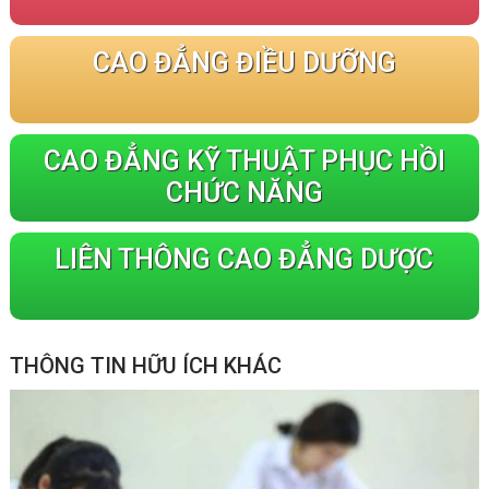
CAO ĐẲNG ĐIỀU DƯỠNG
CAO ĐẲNG KỸ THUẬT PHỤC HỒI
CHỨC NĂNG
LIÊN THÔNG CAO ĐẲNG DƯỢC
THÔNG TIN HỮU ÍCH KHÁC