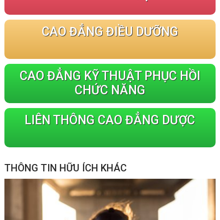
CAO ĐẲNG ĐIỀU DƯỠNG
CAO ĐẲNG KỸ THUẬT PHỤC HỒI
CHỨC NĂNG
LIÊN THÔNG CAO ĐẲNG DƯỢC
THÔNG TIN HỮU ÍCH KHÁC