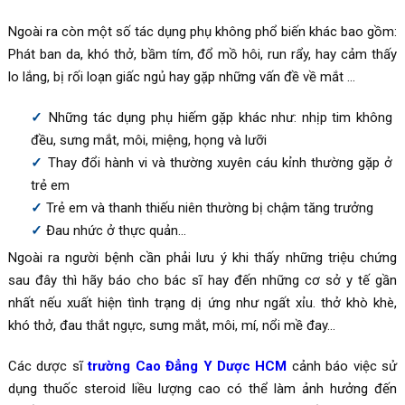
Ngoài ra còn một số tác dụng phụ không phổ biến khác bao gồm:
Phát ban da, khó thở, bầm tím, đổ mồ hôi, run rẩy, hay cảm thấy
lo lắng, bị rối loạn giấc ngủ hay gặp những vấn đề về mắt …
Những tác dụng phụ hiếm gặp khác như: nhịp tim không
đều, sưng mắt, môi, miệng, họng và lưỡi
Thay đổi hành vi và thường xuyên cáu kỉnh thường gặp ở
trẻ em
Trẻ em và thanh thiếu niên thường bị chậm tăng trưởng
Đau nhức ở thực quản…
Ngoài ra người bệnh cần phải lưu ý khi thấy những triệu chứng
sau đây thì hãy báo cho bác sĩ hay đến những cơ sở y tế gần
nhất nếu xuất hiện tình trạng dị ứng như ngất xỉu. thở khò khè,
khó thở, đau thắt ngực, sưng mắt, môi, mí, nổi mề đay…
Các dược sĩ
trường Cao Đẳng Y Dược HCM
cảnh báo việc sử
dụng thuốc steroid liều lượng cao có thể làm ảnh hưởng đến