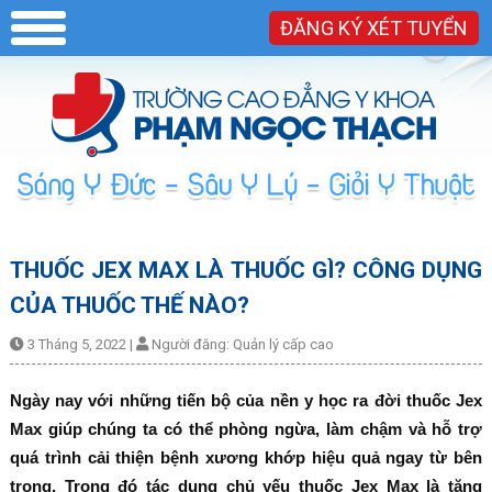
ĐĂNG KÝ XÉT TUYỂN
THUỐC JEX MAX LÀ THUỐC GÌ? CÔNG DỤNG
CỦA THUỐC THẾ NÀO?
3 Tháng 5, 2022
|
Người đăng:
Quản lý cấp cao
Ngày nay với những tiến bộ của nền y học ra đời thuốc Jex
Max giúp chúng ta có thể phòng ngừa, làm chậm và hỗ trợ
quá trình cải thiện bệnh xương khớp hiệu quả ngay từ bên
trong. Trong đó tác dụng chủ yếu thuốc Jex Max là tăng