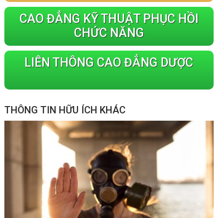
CAO ĐẲNG KỸ THUẬT PHỤC HỒI
CHỨC NĂNG
LIÊN THÔNG CAO ĐẲNG DƯỢC
THÔNG TIN HỮU ÍCH KHÁC