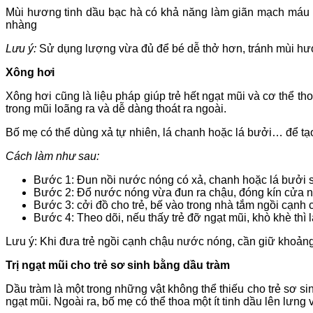
Mùi hương tinh dầu bạc hà có khả năng làm giãn mạch máu đ
nhàng
Lưu ý:
Sử dụng lượng vừa đủ để bé dễ thở hơn, tránh mùi hươ
Xông hơi
Xông hơi cũng là liệu pháp giúp trẻ hết ngạt mũi và cơ thể th
trong mũi loãng ra và dễ dàng thoát ra ngoài.
Bố mẹ có thể dùng xả tự nhiên, lá chanh hoặc lá bưởi… để t
Cách làm như sau:
Bước 1: Đun nồi nước nóng có xả, chanh hoặc lá bưởi s
Bước 2: Đổ nước nóng vừa đun ra chậu, đóng kín cửa 
Bước 3: cởi đồ cho trẻ, bế vào trong nhà tắm ngồi cạnh
Bước 4: Theo dõi, nếu thấy trẻ đỡ ngạt mũi, khò khè thì 
Lưu ý: Khi đưa trẻ ngồi cạnh chậu nước nóng, cần giữ khoảng
Trị ngạt mũi cho trẻ sơ sinh bằng dầu tràm
Dầu tràm là một trong những vật không thể thiếu cho trẻ sơ sinh
ngạt mũi. Ngoài ra, bố mẹ có thể thoa một ít tinh dầu lên lưng 