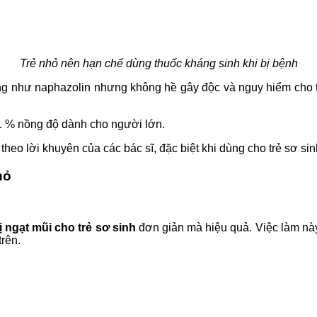
Trẻ nhỏ nên hạn chế dùng thuốc kháng sinh khi bị bệnh
ộng như naphazolin nhưng không hề gây độc và nguy hiểm cho 
,1 % nồng độ dành cho người lớn.
heo lời khuyên của các bác sĩ, đặc biệt khi dùng cho trẻ sơ sin
hỏ
ị ngạt mũi cho trẻ sơ sinh
đơn giản mà hiệu quả. Việc làm này 
trên.