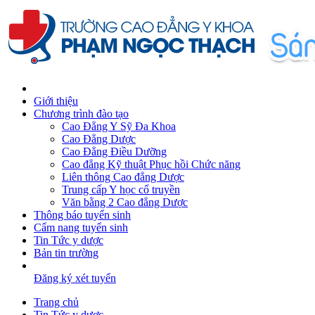
Giới thiệu
Chương trình đào tạo
Cao Đẳng Y Sỹ Đa Khoa
Cao Đẳng Dược
Cao Đẳng Điều Dưỡng
Cao đẳng Kỹ thuật Phục hồi Chức năng
Liên thông Cao đẳng Dược
Trung cấp Y học cổ truyền
Văn bằng 2 Cao đẳng Dược
Thông báo tuyển sinh
Cẩm nang tuyển sinh
Tin Tức y dược
Bản tin trường
Đăng ký xét tuyển
Trang chủ
Tin Tức y dược