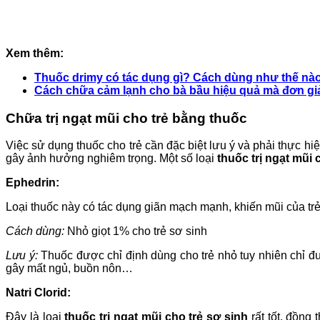
Xem thêm:
Thuốc drimy có tác dụng gì? Cách dùng như thế nà
Cách chữa cảm lạnh cho bà bầu hiệu quả mà đơn gi
Chữa trị ngạt mũi cho trẻ bằng thuốc
Việc sử dụng thuốc cho trẻ cần đặc biệt lưu ý và phải thực hiệ
gây ảnh hưởng nghiêm trọng. Một số loại
thuốc trị ngạt mũi 
Ephedrin:
Loại thuốc này có tác dụng giãn mạch mạnh, khiến mũi của tr
Cách dùng:
Nhỏ giọt 1% cho trẻ sơ sinh
Lưu ý:
Thuốc được chỉ định dùng cho trẻ nhỏ tuy nhiên chỉ đư
gây mất ngủ, buồn nôn…
Natri Clorid:
Đây là loại
thuốc trị ngạt mũi cho trẻ sơ sinh
rất tốt, đồng 