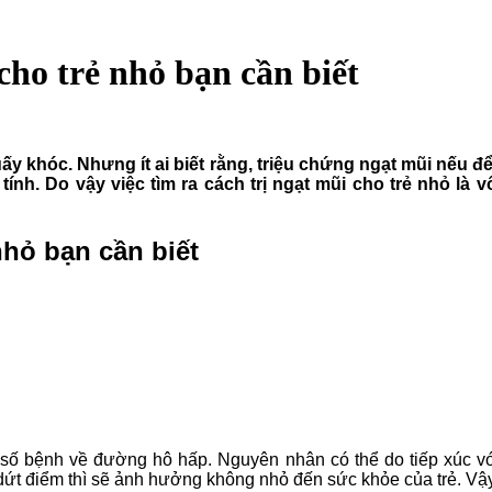
cho trẻ nhỏ bạn cần biết
 quấy khóc. Nhưng ít ai biết rằng, triệu chứng ngạt mũi nế
nh. Do vậy việc tìm ra cách trị ngạt mũi cho trẻ nhỏ là v
nhỏ bạn cần biết
ố bệnh về đường hô hấp. Nguyên nhân có thể do tiếp xúc với 
 dứt điểm thì sẽ ảnh hưởng không nhỏ đến sức khỏe của trẻ. V