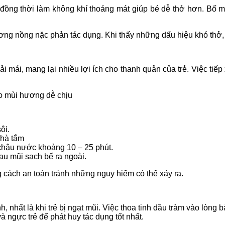
ồng thời làm không khí thoáng mát giúp bé dễ thở hơn. Bố m
ng nồng nặc phản tác dụng. Khi thấy những dấu hiệu khó thở, 
oải mái, mang lại nhiều lợi ích cho thanh quản của trẻ. Việc t
ạo mùi hương dễ chịu
ôi.
nhà tắm
 chậu nước khoảng 10 – 25 phút.
lau mũi sạch bế ra ngoài.
 cách an toàn tránh những nguy hiểm có thể xảy ra.
, nhất là khi trẻ bị ngạt mũi. Việc thoa tinh dầu tràm vào lòng b
và ngực trẻ để phát huy tác dụng tốt nhất.