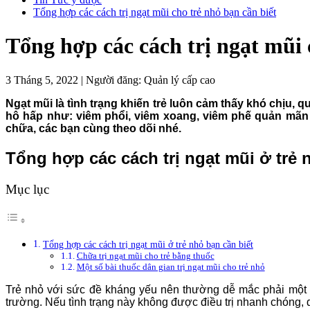
Tổng hợp các cách trị ngạt mũi cho trẻ nhỏ bạn cần biết
Tổng hợp các cách trị ngạt mũi 
3 Tháng 5, 2022
|
Người đăng:
Quản lý cấp cao
Ngạt mũi là tình trạng khiến trẻ luôn cảm thấy khó chịu,
hô hấp như: viêm phổi, viêm xoang, viêm phế quản mãn tí
chữa, các bạn cùng theo dõi nhé.
Tổng hợp các cách trị ngạt mũi ở trẻ 
Mục lục
Tổng hợp các cách trị ngạt mũi ở trẻ nhỏ bạn cần biết
Chữa trị ngạt mũi cho trẻ bằng thuốc
Một số bài thuốc dân gian trị ngạt mũi cho trẻ nhỏ
Trẻ nhỏ với sức đề kháng yếu nên thường dễ mắc phải một s
trường. Nếu tình trạng này không được điều trị nhanh chóng,