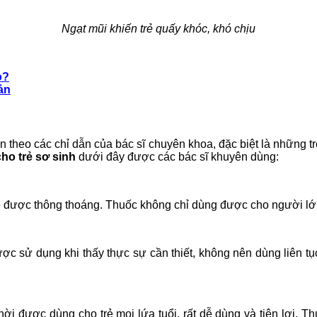
Ngạt mũi khiến trẻ quấy khóc, khó chịu
o?
ản
n theo các chỉ dẫn của bác sĩ chuyên khoa, đặc biệt là những trẻ
cho trẻ sơ sinh
dưới đây được các bác sĩ khuyên dùng:
ẻ được thông thoáng. Thuốc không chỉ dùng được cho người lớn 
ợc sử dụng khi thấy thực sự cần thiết, không nên dùng liên tục
thời được dùng cho trẻ mọi lứa tuổi, rất dễ dùng và tiện lợi. 