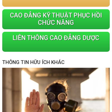
CAO ĐẲNG KỸ THUẬT PHỤC HỒI
CHỨC NĂNG
LIÊN THÔNG CAO ĐẲNG DƯỢC
THÔNG TIN HỮU ÍCH KHÁC