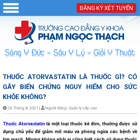
ĐĂNG KÝ XÉT TUYỂN
THUỐC ATORVASTATIN LÀ THUỐC GÌ? CÓ
GÂY BIẾN CHỨNG NGUY HIỂM CHO SỨC
KHỎE KHÔNG?
26 Tháng 8, 2021
|
Người đăng:
Quản lý cấp cao
Thuốc Atorvastatin
là một loại thuốc kê đơn, thường được sử
dụng chủ yếu để giảm mỡ máu và phòng ngừa các bệnh về
tim mạch. Nhưng không phải ai cũng biết cách sử dụng thuốc