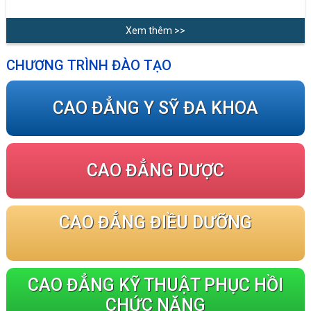
Xem thêm >>
CHƯƠNG TRÌNH ĐÀO TẠO
CAO ĐẲNG Y SỸ ĐA KHOA
CAO ĐẲNG DƯỢC
CAO ĐẲNG ĐIỀU DƯỠNG
CAO ĐẲNG KỸ THUẬT PHỤC HỒI
CHỨC NĂNG