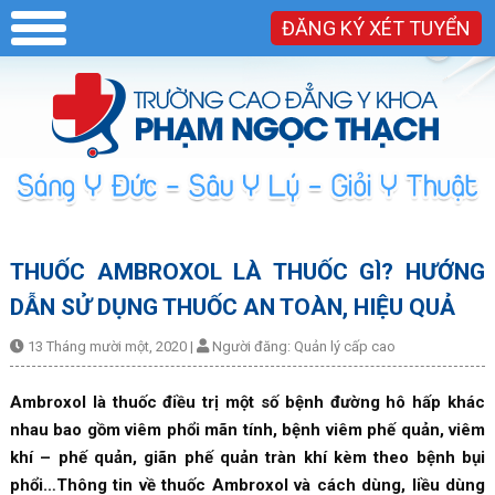
ĐĂNG KÝ XÉT TUYỂN
THUỐC AMBROXOL LÀ THUỐC GÌ? HƯỚNG
DẪN SỬ DỤNG THUỐC AN TOÀN, HIỆU QUẢ
13 Tháng mười một, 2020
|
Người đăng:
Quản lý cấp cao
Ambroxol là thuốc điều trị một số bệnh đường hô hấp khác
nhau bao gồm viêm phổi mãn tính, bệnh viêm phế quản, viêm
khí – phế quản, giãn phế quản tràn khí kèm theo bệnh bụi
phổi…Thông tin về thuốc Ambroxol và cách dùng, liều dùng