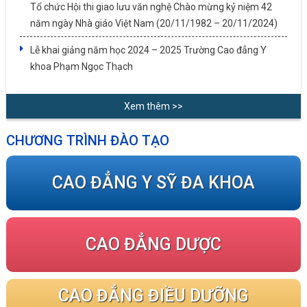
Tổ chức Hội thi giao lưu văn nghệ Chào mừng kỷ niệm 42
năm ngày Nhà giáo Việt Nam (20/11/1982 – 20/11/2024)
Lễ khai giảng năm học 2024 – 2025 Trường Cao đẳng Y
khoa Phạm Ngọc Thạch
Xem thêm >>
CHƯƠNG TRÌNH ĐÀO TẠO
CAO ĐẲNG Y SỸ ĐA KHOA
CAO ĐẲNG DƯỢC
CAO ĐẲNG ĐIỀU DƯỠNG