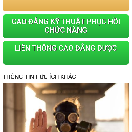
CAO ĐẲNG KỸ THUẬT PHỤC HỒI
CHỨC NĂNG
LIÊN THÔNG CAO ĐẲNG DƯỢC
THÔNG TIN HỮU ÍCH KHÁC