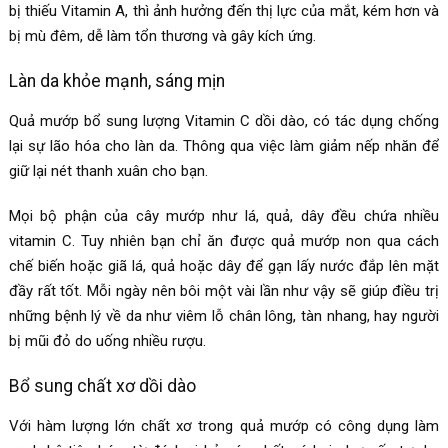
bị thiếu Vitamin A, thì ảnh hưởng đến thị lực của mắt, kém hơn và
bị mù đêm, dễ làm tổn thương và gây kích ứng.
Làn da khỏe mạnh, sáng mịn
Quả mướp bổ sung lượng Vitamin C dồi dào, có tác dụng chống
lại sự lão hóa cho làn da. Thông qua việc làm giảm nếp nhăn để
giữ lại nét thanh xuân cho bạn.
Mọi bộ phận của cây mướp như lá, quả, dây đều chứa nhiều
vitamin C. Tuy nhiên bạn chỉ ăn được quả mướp non qua cách
chế biến hoặc giã lá, quả hoặc dây để gạn lấy nước đắp lên mặt
đầy rất tốt. Mỗi ngày nên bôi một vài lần như vậy sẽ giúp điều trị
những bệnh lý về da như viêm lỗ chân lông, tàn nhang, hay người
bị mũi đỏ do uống nhiều rượu.
Bổ sung chất xơ dồi dào
Với hàm lượng lớn chất xơ trong quả mướp có công dụng làm