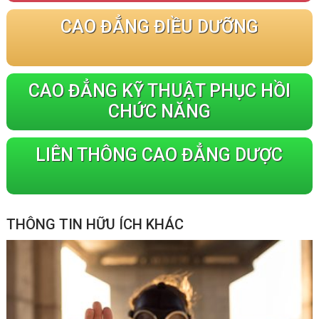
CAO ĐẲNG ĐIỀU DƯỠNG
CAO ĐẲNG KỸ THUẬT PHỤC HỒI
CHỨC NĂNG
LIÊN THÔNG CAO ĐẲNG DƯỢC
THÔNG TIN HỮU ÍCH KHÁC