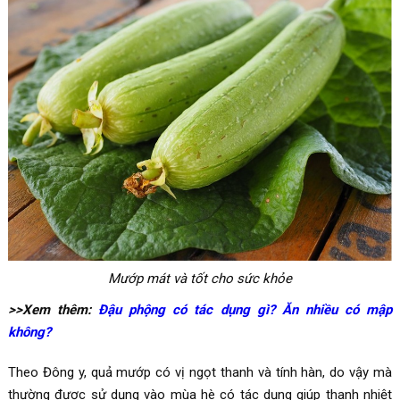
Mướp mát và tốt cho sức khỏe
>>Xem thêm:
Đậu phộng có tác dụng gì? Ăn nhiều có mập
không?
Theo Đông y, quả mướp có vị ngọt thanh và tính hàn, do vậy mà
thường được sử dụng vào mùa hè có tác dụng giúp thanh nhiệt