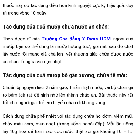
thuốc này có tác dụng điều hòa kinh nguyệt cực kỳ hiệu quả, duy
trì trong vòng 10 ngày.
Tác dụng của quả mướp chữa nước ăn chân:
Theo dược sĩ các
Trường Cao đẳng Y Dược HCM
, ngoài quả
mướp bạn có thể dùng lá mướp hương tươi, giã nát, sau đó chắt
lấy nước rồi mang giã chà lên vết thương giúp chữa được nước
ăn chân, lở ngứa và mụn nhọt.
Tác dụng của quả mướp bổ gân xương, chữa tê mỏi:
Chuẩn bị nguyên liệu: 2 nắm gạo, 1 nắm hạt mướp, vài bộ chân gà
to bậm (gà ta) để ninh nhừ lên thành cháo ăn. Bài thuốc này rất
tốt cho người già, trẻ em bị yếu chân đi không vững.
Cách dùng chữa phế nhiệt với tác dụng chữa ho đờm, viêm mũi,
chảy máu cam, mụn nhọt (trong uống ngoài đắp): Mỗi lần uống
lấy 10g hoa để hãm vào cốc nước thật sôi già khoảng 10 – 15.