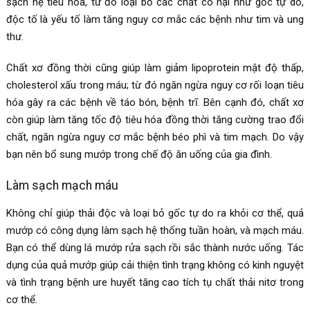
sạch hệ tiêu hóa, từ đó loại bỏ các chất có hại như gốc tự do,
độc tố là yếu tố làm tăng nguy cơ mắc các bệnh như tim và ung
thư.
Chất xơ đồng thời cũng giúp làm giảm lipoprotein mật độ thấp,
cholesterol xấu trong máu; từ đó ngăn ngừa nguy cơ rối loạn tiêu
hóa gây ra các bệnh về táo bón, bệnh trĩ. Bên cạnh đó, chất xơ
còn giúp làm tăng tốc độ tiêu hóa đồng thời tăng cường trao đổi
chất, ngăn ngừa nguy cơ mắc bệnh béo phì và tim mạch. Do vậy
bạn nên bổ sung mướp trong chế độ ăn uống của gia đình.
Làm sạch mạch máu
Không chỉ giúp thải độc và loại bỏ gốc tự do ra khỏi cơ thể, quả
mướp có công dụng làm sạch hệ thống tuần hoàn, và mạch máu.
Bạn có thể dùng lá mướp rửa sạch rồi sắc thành nước uống. Tác
dụng của quả mướp giúp cải thiện tình trạng không có kinh nguyệt
và tình trạng bệnh ure huyết tăng cao tích tụ chất thải nitơ trong
cơ thể.