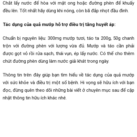
Chắt lấy nước để hòa với mật ong hoặc đường phèn để khuấy
đều lên. Tốt nhất hãy dùng khi nóng, còn bã đắp nhọt đầu đinh.
Tác dụng của quả mướp hỗ trợ điều trị tăng huyết áp:
Chuẩn bị nguyên liệu: 300mg mướp tươi, táo ta 200g, 50g chanh
trộn với đường phèn với lượng vừa đủ. Mướp và táo cần phải
được gọt vỏ rồi rửa sạch, thái vụn, ép lấy nước. Có thể cho thêm
chút đường phèn dùng làm nước giải khát trong ngày.
Thông tin trên đây giúp bạn tìm hiểu về tác dụng của quả mướp
với sức khỏe và điều trị một số bệnh. Hi vọng sẽ hữu ích với bạn
đọc, đừng quên theo dõi những bài viết ở chuyên mục sau để cập
nhật thông tin hữu ích khác nhé.