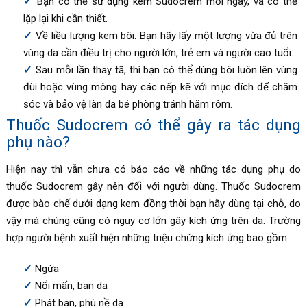
Bạn có thể sử dụng kem Sudocrem mỗi ngày, và có thể
lặp lại khi cần thiết.
Về liều lượng kem bôi: Bạn hãy lấy một lượng vừa đủ trên
vùng da cần điều trị cho người lớn, trẻ em và người cao tuổi.
Sau mỗi lần thay tã, thì bạn có thể dùng bôi luôn lên vùng
đùi hoặc vùng mông hay các nếp kẽ với mục đích để chăm
sóc và bảo vệ làn da bé phòng tránh hăm rôm.
Thuốc Sudocrem có thể gây ra tác dụng
phụ nào?
Hiện nay thì vẫn chưa có báo cáo về những tác dụng phụ do
thuốc Sudocrem gây nên đối với người dùng. Thuốc
Sudocrem
được bào chế dưới dạng kem đồng thời bạn hãy
dùng tại chỗ, do
vậy mà chúng cũng có nguy cơ lớn gây kích ứng trên da. Trường
hợp người bệnh xuất hiện những triệu chứng kích ứng bao gồm:
Ngứa
Nổi mẩn, ban da
Phát ban, phù nề da…