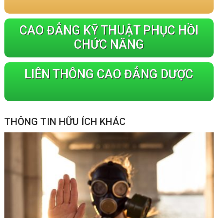
CAO ĐẲNG KỸ THUẬT PHỤC HỒI
CHỨC NĂNG
LIÊN THÔNG CAO ĐẲNG DƯỢC
THÔNG TIN HỮU ÍCH KHÁC