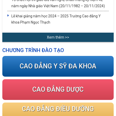
năm ngày Nhà giáo Việt Nam (20/11/1982 – 20/11/2024)
Lễ khai giảng năm học 2024 – 2025 Trường Cao đẳng Y
khoa Phạm Ngọc Thạch
Xem thêm >>
CHƯƠNG TRÌNH ĐÀO TẠO
CAO ĐẲNG Y SỸ ĐA KHOA
CAO ĐẲNG DƯỢC
CAO ĐẲNG ĐIỀU DƯỠNG