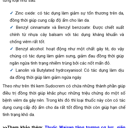
từng loại như sau
:
Zinc oxide: có tác dụng làm giảm sự tổn thương trên da,
đồng thời giúp cung cấp độ ẩm cho làn da.
Benzyl cinnamate và Benzyl benzoate: Được chiết xuất
chính từ nhựa cây balsam với tác dụng kháng khuẩn và
chống viêm rất tốt.
Benzyl alcohol: hoạt động như một chất gây tê, do vậy
chúng có tác dụng làm giảm sưng, giảm đau đồng thời giúp
ngăn ngừa tình trạng nhiễm trùng bởi các nốt mẩn đỏ.
Lanolin và Butylated hydroxyanisol: Có tác dụng làm dịu
da đồng thời giúp làm giảm ngứa ngáy.
Theo như trên thì kem Sudocrem có chứa những thành phần giúp
điều trị đồng thời giúp khắc phục những triệu chứng do một số
bệnh viêm da gây nên. Trong khi đó thì loại thuốc này còn có tác
dụng cung cấp độ ẩm cho da rất tốt đồng thời còn giúp hạn chế
tình trạng khô da.
>>Tham khảo thêm:
Thuốc Waisan tăng trương cơ lực, giãn