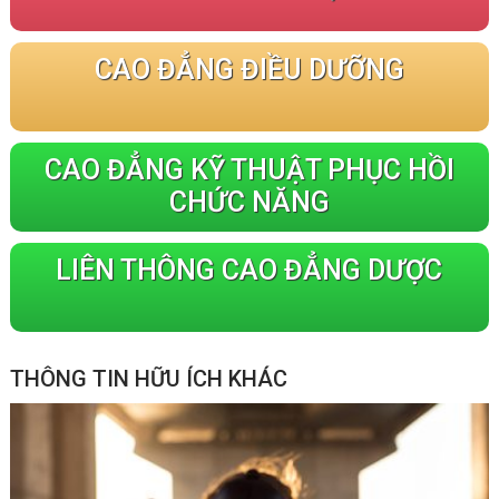
CAO ĐẲNG ĐIỀU DƯỠNG
CAO ĐẲNG KỸ THUẬT PHỤC HỒI
CHỨC NĂNG
LIÊN THÔNG CAO ĐẲNG DƯỢC
THÔNG TIN HỮU ÍCH KHÁC