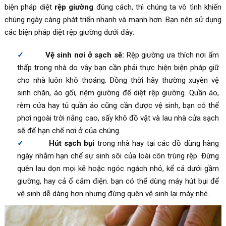
biện pháp diệt
rệp giường
đúng cách, thì chúng ta vô tình khiến
chúng ngày càng phát triển nhanh và mạnh hơn. Bạn nên sử dụng
các biện pháp diệt rệp giường dưới đây:
Vệ sinh nơi ở sạch sẽ:
Rệp giường ưa thích nơi ẩm
thấp trong nhà do vậy bạn cần phải thực hiện biện pháp giữ
cho nhà luôn khô thoáng. Đồng thời hãy thường xuyên vệ
sinh chăn, áo gối, nệm giường để diệt rệp giường. Quần áo,
rèm cửa hay tủ quần áo cũng cần được vệ sinh, bạn có thể
phơi ngoài trời nắng cao, sấy khô đồ vật và lau nhà cửa sạch
sẽ để hạn chế nơi ở của chúng.
Hút sạch bụi
trong nhà hay tại các đồ dùng hàng
ngày nhằm hạn chế sự sinh sôi của loài côn trùng rệp. Đừng
quên lau dọn mọi kẽ hoặc ngóc ngách nhỏ, kể cả dưới gầm
giường, hay cả ổ cắm điện. bạn có thể dùng máy hút bụi để
vệ sinh dễ dàng hơn nhưng đừng quên vệ sinh lại máy nhé.