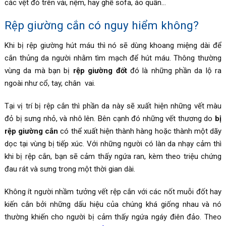
các vệt đỏ trên vải, nệm, hay ghế sofa, áo quần…
Rệp giường cắn có nguy hiểm không?
Khi bị rệp giường hút máu thì nó sẽ dùng khoang miệng dài để
cắn thủng da người nhằm tìm mạch để hút máu. Thông thường
vùng da mà bạn bị
rệp giường đốt
đó là những phần da lộ ra
ngoài như cổ, tay, chân vai.
Tại vị trí bị rệp cắn thì phần da này sẽ xuất hiện những vết màu
đỏ bị sưng nhỏ, và nhô lên. Bên cạnh đó những vết thương do
bị
rệp giường cắn
có thể xuất hiện thành hàng hoặc thành một dãy
dọc tại vùng bị tiếp xúc. Với những người có làn da nhạy cảm thì
khi bị rệp cắn, bạn sẽ cảm thấy ngứa ran, kèm theo triệu chứng
đau rát và sưng trong một thời gian dài.
Không ít người nhầm tưởng vết rệp cắn với các nốt muỗi đốt hay
kiến cắn bởi những dấu hiệu của chúng khá giống nhau và nó
thường khiến cho người bị cảm thấy ngứa ngáy điên đảo. Theo