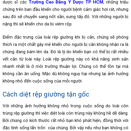
dược sĩ các
Trường Cao Đẳng Y Dược TP HCM
, những triệu
chứng trên ban đầu khiến cho người bệnh cảm giác hơi rát, nhưng
sau đó sẽ chuyển sang nốt sần, sưng tấy đỏ. Với những người bị
nặng thì sẽ khiến cho da bị viêm rộp.
Điểm đặc trưng của loài rệp giường khi bị cắn, chúng sẽ phóng
thích ra một chất gây mê khiến cho người bị cắn không nhận ra là
chúng đang bám lên da. Đó là lý do khiến bạn có thể bị rất nhiều
vết cắn từ loài này. Loài rệp giường này có khả năng sinh sản
nhanh nhất là ở môi trường thuận lợi. Chúng có thể tồn tại mà
không cần ăn uống. Mặc dù không nguy hại nhưng lại ảnh hưởng
không nhỏ đến cuộc sống của mỗi người.
Cách diệt rệp giường tận gốc
Với những ảnh hưởng không nhỏ trong cuộc sống do loài côn
trùng rệp giường thì việc diệt loài côn trùng này không hề dễ dàng.
Bởi chúng có kích thước rất nhỏ bạn khó phát hiện, đồng thời với
đặc tính sống lẩn trốn của chúng. Bởi vậy nếu như bạn không có