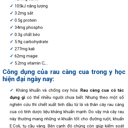
105kJ năng lượng
3.2mg sắt
0.5g protein
34mg phospho
0.3g chất béo
5.9g carbohydrate
277mg kali
62mg magie
5.2mg vitamin C,…
Công dụng của rau càng cua trong y học
hiện đại ngày nay:
Kháng khuẩn và chống oxy hóa:
Rau càng cua có tác
dụng gì
có thể nhiều người chưa biết. Nhưng theo một số
nghiên cứu thì chiết xuất tinh dầu từ lá và thân cây rau càng
cua có tính dược liệu kháng khuẩn mạnh. Do vậy mà cây rau
này thường mang những vi khuẩn tốt cho đường ruột, khuẩn
E.Coli, tụ cầu vàng. Bên cạnh đó chúng còn giúp kiểm soát