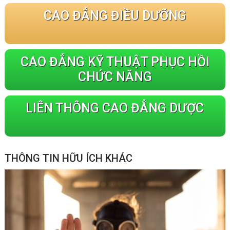
CAO ĐẲNG ĐIỀU DƯỠNG
CAO ĐẲNG KỸ THUẬT PHỤC HỒI
CHỨC NĂNG
LIÊN THÔNG CAO ĐẲNG DƯỢC
THÔNG TIN HỮU ÍCH KHÁC