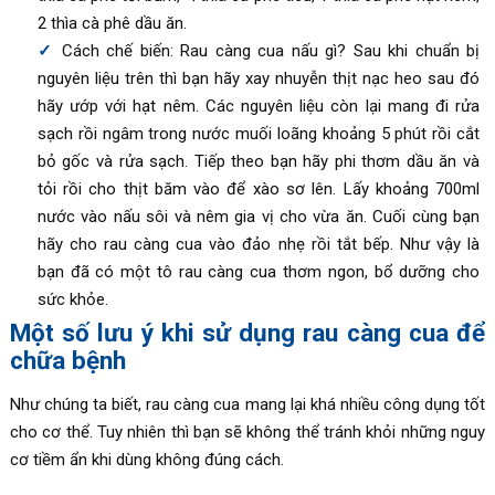
2 thìa cà phê dầu ăn.
Cách chế biến: Rau càng cua nấu gì? Sau khi chuẩn bị
nguyên liệu trên thì bạn hãy xay nhuyễn thịt nạc heo sau đó
hãy ướp với hạt nêm. Các nguyên liệu còn lại mang đi rửa
sạch rồi ngâm trong nước muối loãng khoảng 5 phút rồi cắt
bỏ gốc và rửa sạch. Tiếp theo bạn hãy phi thơm dầu ăn và
tỏi rồi cho thịt băm vào để xào sơ lên. Lấy khoảng 700ml
nước vào nấu sôi và nêm gia vị cho vừa ăn. Cuối cùng bạn
hãy cho rau càng cua vào đảo nhẹ rồi tắt bếp. Như vậy là
bạn đã có một tô rau càng cua thơm ngon, bổ dưỡng cho
sức khỏe.
Một số lưu ý khi sử dụng rau càng cua để
chữa bệnh
Như chúng ta biết, rau càng cua mang lại khá nhiều công dụng tốt
cho cơ thể. Tuy nhiên thì bạn sẽ không thể tránh khỏi những nguy
cơ tiềm ẩn khi dùng không đúng cách.