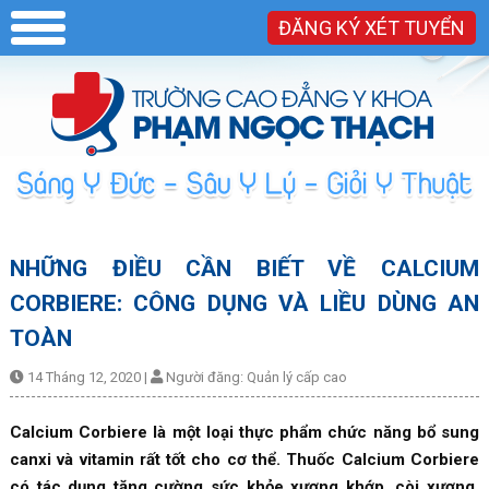
ĐĂNG KÝ XÉT TUYỂN
NHỮNG ĐIỀU CẦN BIẾT VỀ CALCIUM
CORBIERE: CÔNG DỤNG VÀ LIỀU DÙNG AN
TOÀN
14 Tháng 12, 2020
|
Người đăng:
Quản lý cấp cao
Calcium Corbiere là một loại thực phẩm chức năng bổ sung
canxi và vitamin rất tốt cho cơ thể. Thuốc Calcium Corbiere
có tác dụng tăng cường sức khỏe xương khớp, còi xương,