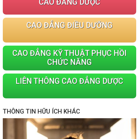
CAO ĐẲNG DƯỢC
CAO ĐẲNG ĐIỀU DƯỠNG
CAO ĐẲNG KỸ THUẬT PHỤC HỒI
CHỨC NĂNG
LIÊN THÔNG CAO ĐẲNG DƯỢC
THÔNG TIN HỮU ÍCH KHÁC