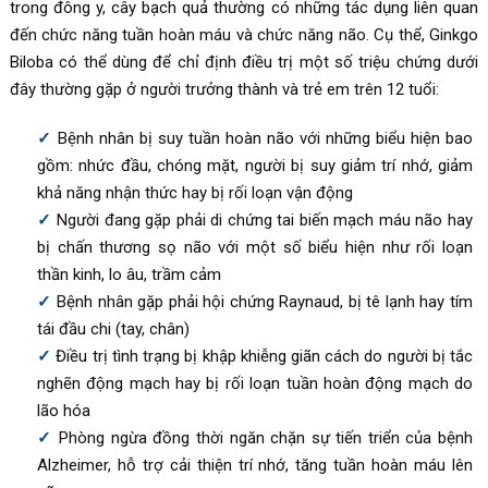
trong đông y, cây bạch quả thường có những tác dụng liên quan
đến chức năng tuần hoàn máu và chức năng não. Cụ thể, Ginkgo
Biloba có thể dùng để chỉ định điều trị một số triệu chứng dưới
đây thường gặp ở người trưởng thành và trẻ em trên 12 tuổi:
Bệnh nhân bị suy tuần hoàn não với những biểu hiện bao
gồm: nhức đầu, chóng mặt, người bị suy giảm trí nhớ, giảm
khả năng nhận thức hay bị rối loạn vận động
Người đang gặp phải di chứng tai biến mạch máu não hay
bị chấn thương sọ não với một số biểu hiện như rối loạn
thần kinh, lo âu, trầm cảm
Bệnh nhân gặp phải hội chứng Raynaud, bị tê lạnh hay tím
tái đầu chi (tay, chân)
Điều trị tình trạng bị khập khiễng giãn cách do người bị tắc
nghẽn động mạch hay bị rối loạn tuần hoàn động mạch do
lão hóa
Phòng ngừa đồng thời ngăn chặn sự tiến triển của bệnh
Alzh
eimer
, hỗ trợ cải thiện trí nhớ, tăng tuần hoàn máu lên