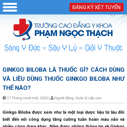
ĐĂNG KÝ XÉT TUYỂN
GINKGO BILOBA LÀ THUỐC GÌ? CÁCH DÙNG
VÀ LIỀU DÙNG THUỐC GINKGO BILOBA NHƯ
THẾ NÀO?
27 Tháng mười một, 2020
|
Người đăng:
Quản lý cấp cao
Ginkgo Biloba được xem như là một loại dược liệu từ lâu đời
biết đến với công dụng tăng cường tuần hoàn máu não và
nhiều công dụng khác. Nắm được những thông tin về Ginkgo