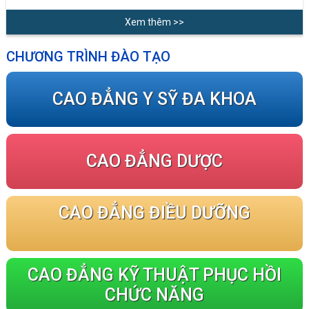
Xem thêm >>
CHƯƠNG TRÌNH ĐÀO TẠO
CAO ĐẲNG Y SỸ ĐA KHOA
CAO ĐẲNG DƯỢC
CAO ĐẲNG ĐIỀU DƯỠNG
CAO ĐẲNG KỸ THUẬT PHỤC HỒI
CHỨC NĂNG