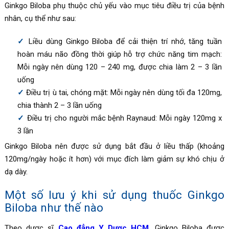
Ginkgo Biloba
phụ thuộc chủ yếu vào mục tiêu điều trị của bệnh
nhân, cụ thể như sau:
Liều dùng
Ginkgo Biloba để c
ải thiện trí nhớ, tăng tuần
hoàn máu não đồng thời giúp hỗ trợ chức năng tim mạch:
Mỗi ngày nên dùng 120 – 240 mg, được chia làm 2 – 3 lần
uống
Điều trị ù tai, chóng mặt: Mỗi ngày nên dùng tối đa 120mg,
chia thành 2 – 3 lần uống
Điều trị cho người mắc bệnh Raynaud: Mỗi ngày 120mg x
3 lần
Ginkgo Biloba nên được sử dụng bắt đầu ở liều thấp (khoảng
120mg/ngày hoặc ít hơn) với mục đích làm giảm sự khó chịu ở
dạ dày.
Một số lưu ý khi sử dụng thuốc Ginkgo
Biloba như thế nào
Theo dược sĩ
Cao đẳng Y Dược HCM
, Ginkgo Biloba được