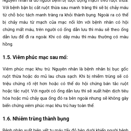
Nguyên nhân là do người bệnh bị tuột động mạch treo ruột thừa.
Với bệnh bận bị cắt ruột thừa sau manh tràng thì sẽ bị chảy máu
từ chỗ bóc tách manh tràng ra khỏi thành bụng. Ngoài ra có thể
bị chảy máu từ mạch của mạc nối lớn với bệnh nhân có hội
chứng mất máu, trên người có ống dẫn lưu thì máu sẽ theo ống
dẫn lưu để đi ra ngoài. Khi có dây máu thì màu thường có màu
hồng.
1.5. Viêm phúc mạc sau mổ:
Viêm phúc mạc khu trú: Nguyên nhân là bệnh nhân bị bục gốc
ruột thừa hoặc do mủ lau chưa sạch. Khi bị nhiễm trùng sẽ có
triệu chứng rõ rệt hơn hoặc có thể do hội chứng bán tắc ruột
hoặc tắc ruột. Với người có ống dẫn lưu thì sẽ xuất hiện dịch tiêu
hóa hoặc mủ chảy qua ống đó ra bên ngoài nhưng sẽ không gây
biến chứng viêm phúc mạc khu trú hay toàn thể.
1.6. Nhiễm trùng thành bụng
Bệnh nhân xuất hiện vết tụ máu tấy đỏ bên dưới khiến người bệnh