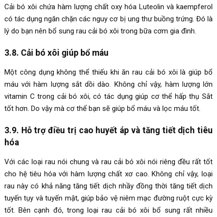
Cải bó xôi chứa hàm lượng chất oxy hóa Luteolin và kaempferol
có tác dụng ngăn chặn các nguy cơ bị ung thư buồng trứng. Đó là
lý do bạn nên bổ sung rau cải bó xôi trong bữa cơm gia đình.
3.8. Cải bó xôi giúp bổ máu
Một công dụng không thể thiếu khi ăn rau cải bó xôi là giúp bổ
máu với hàm lượng sắt dồi dào. Không chỉ vậy, hàm lượng lớn
vitamin C trong cải bó xôi, có tác dụng giúp cơ thể hấp thụ Sắt
tốt hơn. Do vậy mà cơ thể bạn sẽ giúp bổ máu và lọc máu tốt.
3.9. Hỗ trợ điều trị cao huyết áp và tăng tiết dịch tiêu
hóa
Với các loại rau nói chung và rau cải bó xôi nói riêng đều rất tốt
cho hệ tiêu hóa với hàm lượng chất xơ cao. Không chỉ vậy, loại
rau này có khả năng tăng tiết dịch nhầy đồng thời tăng tiết dịch
tuyến tụy và tuyến mật, giúp bảo vệ niêm mạc đường ruột cực kỳ
tốt. Bên cạnh đó, trong loại rau cải bó xôi bổ sung rất nhiều