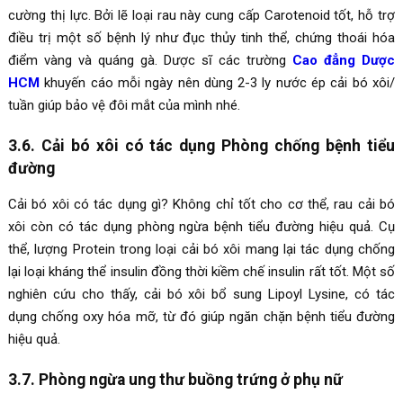
cường thị lực. Bởi lẽ loại rau này cung cấp Carotenoid tốt, hỗ trợ
điều trị một số bệnh lý như đục thủy tinh thể, chứng thoái hóa
điểm vàng và quáng gà. Dược sĩ các trường
Cao đẳng Dược
HCM
khuyến cáo mỗi ngày nên dùng 2-3 ly nước ép cải bó xôi/
tuần giúp bảo vệ đôi mắt của mình nhé.
3.6. Cải bó xôi có tác dụng Phòng chống bệnh tiểu
đường
Cải bó xôi có tác dụng gì? Không chỉ tốt cho cơ thể, rau cải bó
xôi còn có tác dụng phòng ngừa bệnh tiểu đường hiệu quả. Cụ
thể, lượng Protein trong loại cải bó xôi mang lại tác dụng chống
lại loại kháng thể insulin đồng thời kiềm chế insulin rất tốt. Một số
nghiên cứu cho thấy, cải bó xôi bổ sung Lipoyl Lysine, có tác
dụng chống oxy hóa mỡ, từ đó giúp ngăn chặn bệnh tiểu đường
hiệu quả.
3.7. Phòng ngừa ung thư buồng trứng ở phụ nữ