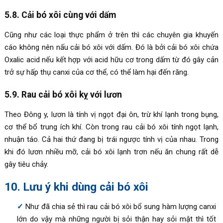
5.8. Cải bó xôi cùng với dấm
Cũng như các loại thực phẩm ở trên thì các chuyên gia khuyến
cáo không nên nấu cải bó xôi với dấm. Đó là bởi cải bó xôi chứa
Oxalic acid nếu kết hợp với acid hữu cơ trong dấm từ đó gây cản
trở sự hấp thụ canxi của cơ thể, có thể làm hại đến răng.
5.9. Rau cải bó xôi kỵ với lươn
Theo Đông y, lươn là tính vị ngọt đại ôn, trừ khí lạnh trong bụng,
cơ thể bổ trung ích khí. Còn trong rau cải bó xôi tính ngọt lạnh,
nhuận táo. Cả hai thứ đang bị trái ngược tính vị của nhau. Trong
khi đó lươn nhiều mỡ, cải bó xôi lạnh trơn nếu ăn chung rất dễ
gây tiêu chảy.
10. Lưu ý khi dùng cải bó xôi
Như đã chia sẻ thì rau cải bó xôi bổ sung hàm lượng canxi
lớn do vậy mà những người bị sỏi thận hay sỏi mật thì tốt