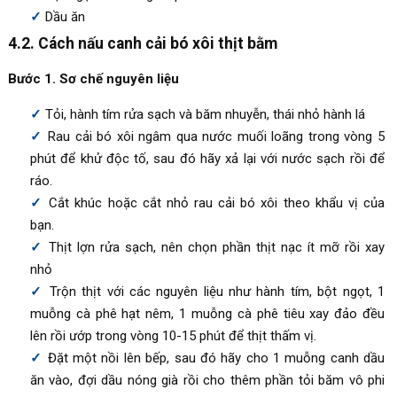
Dầu ăn
4.2. Cách nấu canh cải bó xôi thịt bằm
Bước 1. Sơ chế nguyên liệu
Tỏi, hành tím rửa sạch và băm nhuyễn, thái nhỏ hành lá
Rau cải bó xôi ngâm qua nước muối loãng trong vòng 5
phút để khử độc tố, sau đó hãy xả lại với nước sạch rồi để
ráo.
Cắt khúc hoặc cắt nhỏ rau cải bó xôi theo khẩu vị của
bạn.
Thịt lợn rửa sạch, nên chọn phần thịt nạc ít mỡ rồi xay
nhỏ
Trộn thịt với các nguyên liệu như hành tím, bột ngọt, 1
muỗng cà phê hạt nêm, 1 muỗng cà phê tiêu xay đảo đều
lên rồi ướp trong vòng 10-15 phút để thịt thấm vị.
Đặt một nồi lên bếp, sau đó hãy cho 1 muỗng canh dầu
ăn vào, đợi dầu nóng già rồi cho thêm phần tỏi băm vô phi