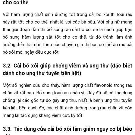
cho cơ thể
Với hàm lượng chất dinh dưỡng tốt trong cải bó xôi thì loại rau
này rất tốt cho cơ thể, nhất là với các bà bầu. Với phụ nữ mang
thai giai đoạn đầu thì bổ sung rau cải bó xôi sẽ là cách giúp bạn
bổ sung hàm lượng sắt tốt cho cơ thể, từ đó tránh làm ảnh
hưởng đến thai nhi. Theo các chuyên gia thì bạn có thể ăn rau cải
bó xôi mỗi ngày đều cực tốt.
3.2. Cải bó xôi giúp chống viêm và ung thư (đặc biệt
dành cho ung thư tuyến tiền liệt)
Một số nghiên cứu cho thấy, hàm lượng chất flavonoid trong rau
chân vịt rất cao. Bổ sung loại rau chân vịt đầy đủ sẽ có tác dụng
chống lại các gốc tự do gây ung thư, nhất là bệnh ung thư tuyến
tiền liệt. Bên cạnh đó, các chất dinh dưỡng trong rau chân vịt còn
mang lại tác dụng kháng viêm cực kỳ tốt.
3.3. Tác dụng của cải bó xôi làm giảm nguy cơ bị béo