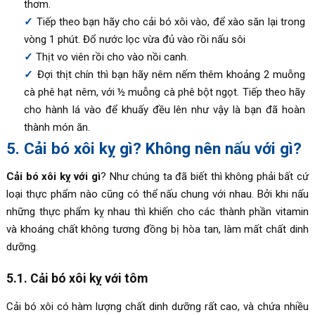
thơm.
Tiếp theo bạn hãy cho cải bó xôi vào, để xào săn lại trong
vòng 1 phút. Đổ nước lọc vừa đủ vào rồi nấu sôi
Thịt vo viên rồi cho vào nồi canh.
Đợi thịt chín thì bạn hãy nêm nếm thêm khoảng 2 muỗng
cà phê hạt nêm, với ½ muỗng cà phê bột ngọt. Tiếp theo hãy
cho hành lá vào để khuấy đều lên như vậy là bạn đã hoàn
thành món ăn.
5. Cải bó xôi kỵ gì? Không nên nấu với gì?
Cải bó xôi kỵ với gì
? Như chúng ta đã biết thì không phải bất cứ
loại thực phẩm nào cũng có thể nấu chung với nhau. Bởi khi nấu
những thực phẩm kỵ nhau thì khiến cho các thành phần vitamin
và khoáng chất không tương đồng bị hòa tan, làm mất chất dinh
dưỡng.
5.1. Cải bó xôi kỵ với tôm
Cải bó xôi có hàm lượng chất dinh dưỡng rất cao, và chứa nhiều