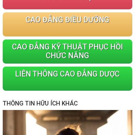
CAO ĐẲNG ĐIỀU DƯỠNG
CAO ĐẲNG KỸ THUẬT PHỤC HỒI
CHỨC NĂNG
LIÊN THÔNG CAO ĐẲNG DƯỢC
THÔNG TIN HỮU ÍCH KHÁC