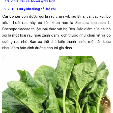
5.9. Rau cải bó xôi kỵ với lươn
10. Lưu ý khi dùng cải bó xôi
Cải bó xôi
còn được gọi là rau chân vịt, rau Bina, cải bắp xôi, bó
xôi,…. Loài rau này có tên khoa học là Spinacia oleracea L.
Chenopodiaceae thuộc loại thực vật họ Dền. Đặc điểm của cải bó
xôi là một loại rau màu xanh đậm, kích thước như chân vịt và có
cuống rau nhỏ. Bạn có thể chế biến thành nhiều món ăn khác
nhau đảm bảo dinh dưỡng cho cả gia đình.