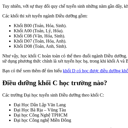
Tuy nhiên, với sự thay đổi quy chế tuyển sinh những năm gần đây, kh
Các khối thi xét tuyển ngành Điều dưỡng gồm:
Khối B00 (Toán, Hóa, Sinh).
Khối A00 (Toán, Lý, Hóa).
Khối C08 (Văn, Hóa, Sinh).
Khối D07 (Toán, Hóa, Anh).
Khối D08 (Toán, Anh, Sinh).
Như vậy, học khối C hoàn toàn có thể theo đuổi ngành Điều dưỡng
sử dụng phương thức chính là xét tuyển học bạ, trong khi khối A và 
Bạn có thể xem thêm để tìm hiểu
khối D có học được điều dưỡng kh
Điều dưỡng khối C học trường nào?
Các trường Đại học tuyển sinh Điều dưỡng theo khối C:
Đại Học Dân Lập Văn Lang
Đại Học Bà Rịa – Vũng Tàu
Đại học Công Nghệ TPHCM
Đại học Công nghệ Miền Đông