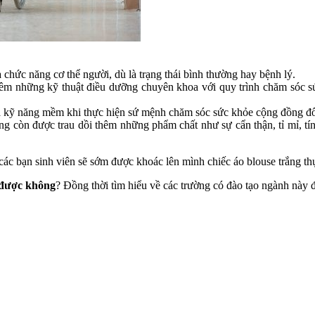
 chức năng cơ thể người, dù là trạng thái bình thường hay bệnh lý.
m những kỹ thuật điều dưỡng chuyên khoa với quy trình chăm sóc sứ
ả kỹ năng mềm khi thực hiện sứ mệnh chăm sóc sức khỏe cộng đồng đố
 còn được trau dồi thêm những phẩm chất như sự cẩn thận, tỉ mỉ, tính
ác bạn sinh viên sẽ sớm được khoác lên mình chiếc áo blouse trắng th
 được không
? Đồng thời tìm hiểu về các trường có đào tạo ngành này 