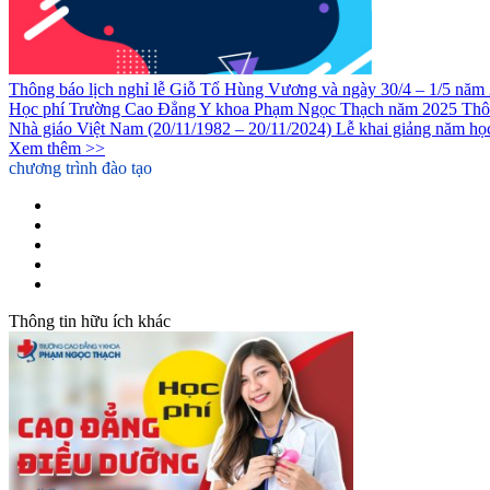
Thông báo lịch nghỉ lễ Giỗ Tổ Hùng Vương và ngày 30/4 – 1/5 năm
Học phí Trường Cao Đẳng Y khoa Phạm Ngọc Thạch năm 2025
Thô
Nhà giáo Việt Nam (20/11/1982 – 20/11/2024)
Lễ khai giảng năm h
Xem thêm >>
chương trình đào tạo
Cao Đẳng Y Sỹ Đa Khoa
Cao Đẳng Dược
Cao Đẳng Điều Dưỡng
Cao đẳng Kỹ thuật Phục hồi Chức năng
Liên thông Cao đẳng Dược
Thông tin hữu ích khác