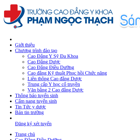
Giới thiệu
Chương trình đào tạo
Cao Đẳng Y Sỹ Đa Khoa
Cao Đẳng Dược
Cao Đẳng Điều Dưỡng
Cao đẳng Kỹ thuật Phục hồi Chức năng
Liên thông Cao đẳng Dược
Trung cấp Y học cổ truyền
Văn bằng 2 Cao đẳng Dược
Thông báo tuyển sinh
Cẩm nang tuyển sinh
Tin Tức y dược
Bản tin trường
Đăng ký xét tuyển
Trang chủ
Cao Đẳng Điều Dưỡng