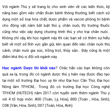
Với ngành Thú y sẽ trang bị cho sinh viên về các kiến thức, kỹ
năng bao gồm việc chẩn đoán bệnh thông thường, biết cách sử
dụng một số loại hóa chất, dược phẩm và vaccin phòng trị bệnh
cho động vật; nắm bắt luật thú y, chăn nuôi, thị trường thuốc
cũng như việc xây dựng chương trình thú y cho trại chăn nuôi…
Không chỉ vậy, khi học ngành này thì các bạn sẽ có thêm sự hiểu
biết về một số lĩnh vực gần gũi, liên quan đến việc chăn nuôi thú
cảnh, chăn nuôi gia súc, trồng trọt, thủy sản… Đây cũng là một
điểm khá thú vị đối với ngành này.
Học ngành Dược thi khối nào
? Chắc hẳn các bạn không còn
quá xa lạ, trong đó có ngành dược thú y hiện nay được đào tạo
tại một số trường Đại học uy tín như Đại học Cần Thơ, Đại học
Nông lâm TP.HCM,… Trong đó có trường Đại học Công nghệ
TP.HCM (HUTECH) năm 2017 còn tuyển sinh thêm ngành Thú y
với 4 tổ hợp môn: A00 (Toán, Lý, Hóa); B00 (Toán , Hóa, Sinh);
C08 (Văn, Hóa, Sinh); D07 (Toán, Hóa, Anh).