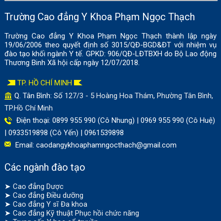
Trường Cao đẳng Y Khoa Phạm Ngọc Thạch
Trường Cao đẳng Y Khoa Phạm Ngọc Thạch thành lập ngày
19/06/2006 theo quyết định số 3015/QĐ-BGD&ĐT với nhiệm vụ
đào tạo khối ngành Y tế. GPKD: 906/QĐ-LĐTBXH do Bộ Lao động
Thương Binh Xã hội cấp ngày 12/07/2018.
TP. HỒ CHÍ MINH
Q. Tân Bình: Số
127/3 - 5 Hoàng Hoa Thám, Phường Tân Bình,
TP.Hồ Chí Minh
Điện thoại: 0899 955 990 (Cô Nhung) | 0969 955 990 (Cô Huệ)
| 0933519898 (Cô Yến) | 0961539898
Email:
caodangykhoaphamngocthach@gmail.com
Các ngành đào tạo
➤
Cao đẳng Dược
➤
Cao đẳng Điều dưỡng
➤
Cao đẳng Y sĩ Đa khoa
➤
Cao đẳng Kỹ thuật Phục hồi chức năng