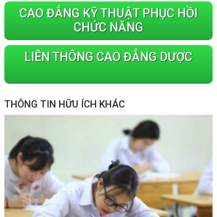
CAO ĐẲNG KỸ THUẬT PHỤC HỒI
CHỨC NĂNG
LIÊN THÔNG CAO ĐẲNG DƯỢC
THÔNG TIN HỮU ÍCH KHÁC