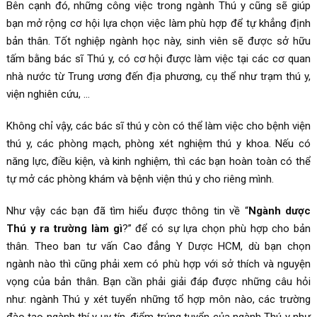
Bên cạnh đó, những công việc trong ngành Thú y cũng sẽ giúp
bạn mở rộng cơ hội lựa chọn việc làm phù hợp để tự khẳng định
bản thân. Tốt nghiệp ngành học này, sinh viên sẽ được sở hữu
tấm bằng bác sĩ Thú y, có cơ hội được làm việc tại các cơ quan
nhà nước từ Trung ương đến địa phương, cụ thể như trạm thú y,
viện nghiên cứu, …
Không chỉ vậy, các bác sĩ thú y còn có thể làm việc cho bệnh viện
thú y, các phòng mạch, phòng xét nghiệm thú y khoa. Nếu có
năng lực, điều kiện, và kinh nghiệm, thì các bạn hoàn toàn có thể
tự mở các phòng khám và bệnh viện thú y cho riêng mình.
Như vậy các bạn đã tìm hiểu được thông tin về “
Ngành dược
Thú y ra trường làm gì
?” để có sự lựa chọn phù hợp cho bản
thân. Theo ban tư vấn Cao đẳng Y Dược HCM, dù bạn chọn
ngành nào thì cũng phải xem có phù hợp với sở thích và nguyện
vọng của bản thân. Bạn cần phải giải đáp được những câu hỏi
như: ngành Thú y xét tuyển những tổ hợp môn nào, các trường
đào tạo ngành thí y uy tín, điểm trúng tuyển của ngành Thú y như