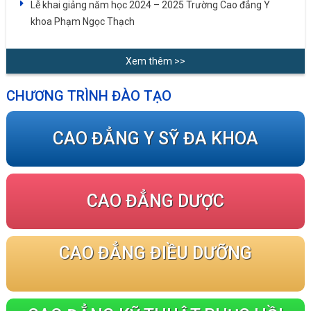
Lễ khai giảng năm học 2024 – 2025 Trường Cao đẳng Y
khoa Phạm Ngọc Thạch
Xem thêm >>
CHƯƠNG TRÌNH ĐÀO TẠO
CAO ĐẲNG Y SỸ ĐA KHOA
CAO ĐẲNG DƯỢC
CAO ĐẲNG ĐIỀU DƯỠNG