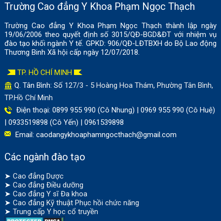
Trường Cao đẳng Y Khoa Phạm Ngọc Thạch
Trường Cao đẳng Y Khoa Phạm Ngọc Thạch thành lập ngày
19/06/2006 theo quyết định số 3015/QĐ-BGD&ĐT với nhiệm vụ
đào tạo khối ngành Y tế. GPKD: 906/QĐ-LĐTBXH do Bộ Lao động
Thương Binh Xã hội cấp ngày 12/07/2018.
TP. HỒ CHÍ MINH
Q. Tân Bình: Số
127/3 - 5 Hoàng Hoa Thám, Phường Tân Bình,
TP.Hồ Chí Minh
Điện thoại: 0899 955 990 (Cô Nhung) | 0969 955 990 (Cô Huệ)
| 0933519898 (Cô Yến) | 0961539898
Email:
caodangykhoaphamngocthach@gmail.com
Các ngành đào tạo
➤
Cao đẳng Dược
➤
Cao đẳng Điều dưỡng
➤
Cao đẳng Y sĩ Đa khoa
➤
Cao đẳng Kỹ thuật Phục hồi chức năng
➤
Trung cấp Y học cổ truyền