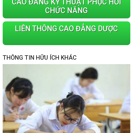
CAO ĐẲNG KỸ THUẬT PHỤC HỒI
CHỨC NĂNG
LIÊN THÔNG CAO ĐẲNG DƯỢC
THÔNG TIN HỮU ÍCH KHÁC