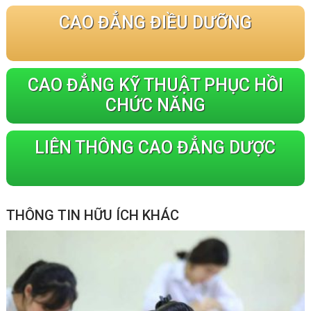
CAO ĐẲNG ĐIỀU DƯỠNG
CAO ĐẲNG KỸ THUẬT PHỤC HỒI
CHỨC NĂNG
LIÊN THÔNG CAO ĐẲNG DƯỢC
THÔNG TIN HỮU ÍCH KHÁC