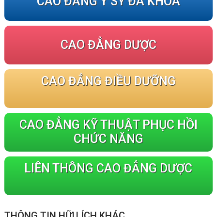
CAO ĐẲNG Y SỸ ĐA KHOA
CAO ĐẲNG DƯỢC
CAO ĐẲNG ĐIỀU DƯỠNG
CAO ĐẲNG KỸ THUẬT PHỤC HỒI
CHỨC NĂNG
LIÊN THÔNG CAO ĐẲNG DƯỢC
THÔNG TIN HỮU ÍCH KHÁC