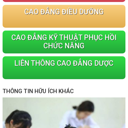
CAO ĐẲNG ĐIỀU DƯỠNG
CAO ĐẲNG KỸ THUẬT PHỤC HỒI
CHỨC NĂNG
LIÊN THÔNG CAO ĐẲNG DƯỢC
THÔNG TIN HỮU ÍCH KHÁC