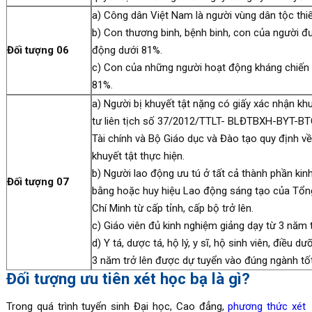
a) Công dân Việt Nam là người vùng dân tộc thi
b) Con thương binh, bệnh binh, con của người đ
Đối tượng 06
động dưới 81%.
c) Con của những người hoạt động kháng chiến 
81%.
a) Người bị khuyết tật nặng có giấy xác nhận k
tư liên tịch số 37/2012/TTLT- BLĐTBXH-BYT-BT
Tài chính và Bộ Giáo dục và Đào tạo quy định v
khuyết tật thực hiện.
b) Người lao động ưu tú ở tất cả thành phần kin
Đối tượng 07
bằng hoặc huy hiệu Lao động sáng tạo của Tổ
Chí Minh từ cấp tỉnh, cấp bộ trở lên.
c) Giáo viên đủ kinh nghiệm giảng dạy từ 3 năm 
d) Y tá, dược tá, hộ lý, y sĩ, hộ sinh viên, điều
3 năm trở lên được dự tuyển vào đúng ngành tốt
Đối tượng ưu tiên xét học bạ là gì?
Trong quá trình tuyển sinh Đại học, Cao đẳng,
phương thức xét