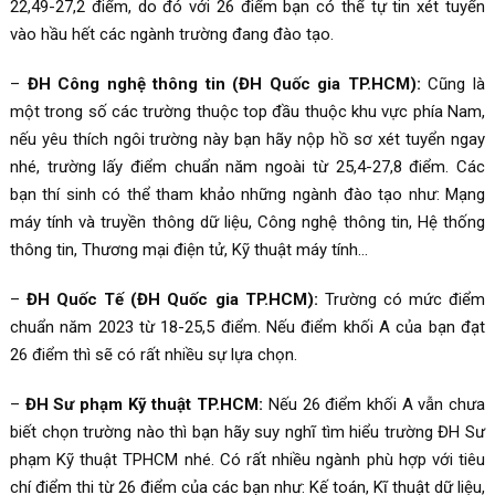
22,49-27,2 điểm, do đó với 26 điểm bạn có thể tự tin xét tuyển
vào hầu hết các ngành trường đang đào tạo.
–
ĐH Công nghệ thông tin (ĐH Quốc gia TP.HCM):
Cũng là
một trong số các trường thuộc top đầu thuộc khu vực phía Nam,
nếu yêu thích ngôi trường này bạn hãy nộp hồ sơ xét tuyển ngay
nhé, trường lấy điểm chuẩn năm ngoài từ 25,4-27,8 điểm. Các
bạn thí sinh có thể tham khảo những ngành đào tạo như: Mạng
máy tính và truyền thông dữ liệu, Công nghệ thông tin, Hệ thống
thông tin, Thương mại điện tử, Kỹ thuật máy tính…
–
ĐH Quốc Tế (ĐH Quốc gia TP.HCM):
Trường có mức điểm
chuẩn năm 2023 từ 18-25,5 điểm. Nếu điểm khối A của bạn đạt
26 điểm thì sẽ có rất nhiều sự lựa chọn.
–
ĐH Sư phạm Kỹ thuật TP.HCM:
Nếu 26 điểm khối A vẫn chưa
biết chọn trường nào thì bạn hãy suy nghĩ tìm hiểu trường ĐH Sư
phạm Kỹ thuật TPHCM nhé. Có rất nhiều ngành phù hợp với tiêu
chí điểm thi từ 26 điểm của các bạn như: Kế toán, Kĩ thuật dữ liệu,