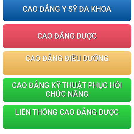
CAO ĐẲNG Y SỸ ĐA KHOA
CAO ĐẲNG DƯỢC
CAO ĐẲNG ĐIỀU DƯỠNG
CAO ĐẲNG KỸ THUẬT PHỤC HỒI
CHỨC NĂNG
LIÊN THÔNG CAO ĐẲNG DƯỢC