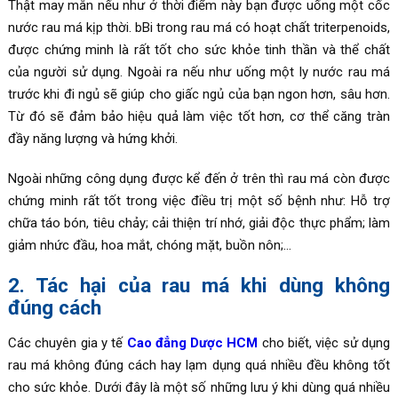
Thật may mắn nếu như ở thời điểm này bạn được uống một cốc
nước rau má kịp thời. bBi trong rau má có hoạt chất triterpenoids,
được chứng minh là rất tốt cho sức khỏe tinh thần và thể chất
của người sử dụng. Ngoài ra nếu như uống một ly nước rau má
trước khi đi ngủ sẽ giúp cho giấc ngủ của bạn ngon hơn, sâu hơn.
Từ đó sẽ đảm bảo hiệu quả làm việc tốt hơn, cơ thể căng tràn
đầy năng lượng và hứng khởi.
Ngoài những công dụng được kể đến ở trên thì rau má còn được
chứng minh rất tốt trong việc điều trị một số bệnh như: Hỗ trợ
chữa táo bón, tiêu chảy; cải thiện trí nhớ, giải độc thực phẩm; làm
giảm nhức đầu, hoa mắt, chóng mặt, buồn nôn;…
2. Tác hại của rau má khi dùng không
đúng cách
Các chuyên gia y tế
Cao đẳng Dược HCM
cho biết, việc sử dụng
rau má không đúng cách hay lạm dụng quá nhiều đều không tốt
cho sức khỏe. Dưới đây là một số những lưu ý khi dùng quá nhiều