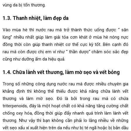
vùng da bị tổn thương.
1.3. Thanh nhiệt, làm đẹp da
Vào mùa hè thì nước rau má trở thành thức uống được “ săn
lùng” nhiều nhất giúp làm giải tỏa cơn khát ở mùa hè nóng nực
đồng thời còn giúp thanh nhiệt cơ thể cực kỳ tốt. Bên cạnh đó
rau má còn được chị em ví như “ thần dược” chăm sóc sắc đẹp
cũng như dưỡng ẩm da hiệu quả.
1.4. Chữa lành vết thương, làm mờ sẹo và vết bỏng
Trong số những công dụng nước rau má được nhiều chuyên gia
khẳng định thì không thể thiếu được khả năng chữa lành vết
thương và làm mờ sẹo. Đó là bởi trong rau má có chứa
triterpenoids, đây là một hoạt chất có khả năng tăng cường chất
chống oxy hóa, đồng thời giúp đẩy nhanh quá trình làm lành vết
thương. Như vậy thì bạn không cần phải lo lắng nhiều về những
vết sẹo xấu xí xuất hiện trên da nếu như bị té ngã hoặc bị bắn dầu