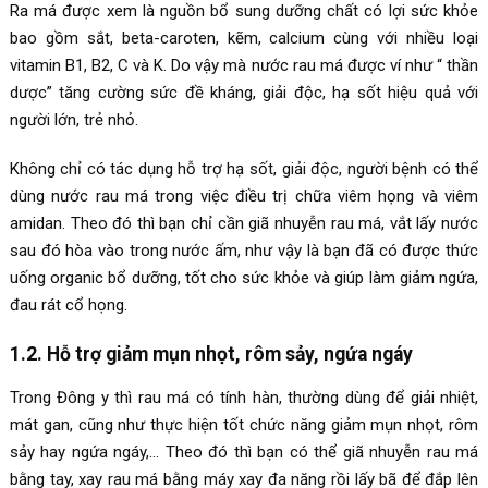
Ra má được xem là nguồn bổ sung dưỡng chất có lợi sức khỏe
bao gồm sắt, beta-caroten, kẽm, calcium cùng với nhiều loại
vitamin B1, B2, C và K. Do vậy mà nước rau má được ví như “ thần
dược” tăng cường sức đề kháng, giải độc, hạ sốt hiệu quả với
người lớn, trẻ nhỏ.
Không chỉ có tác dụng hỗ trợ hạ sốt, giải độc, người bệnh có thể
dùng nước rau má trong việc điều trị chữa viêm họng và viêm
amidan. Theo đó thì bạn chỉ cần giã nhuyễn rau má, vắt lấy nước
sau đó hòa vào trong nước ấm, như vậy là bạn đã có được thức
uống organic bổ dưỡng, tốt cho sức khỏe và giúp làm giảm ngứa,
đau rát cổ họng.
1.2. Hỗ trợ giảm mụn nhọt, rôm sảy, ngứa ngáy
Trong Đông y thì rau má có tính hàn, thường dùng để giải nhiệt,
mát gan, cũng như thực hiện tốt chức năng giảm mụn nhọt, rôm
sảy hay ngứa ngáy,… Theo đó thì bạn có thể giã nhuyễn rau má
bằng tay, xay rau má bằng máy xay đa năng rồi lấy bã để đắp lên