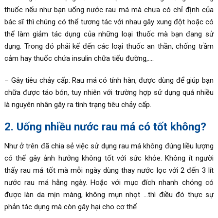
thuốc nếu như bạn uống nước rau má mà chưa có chỉ định của
bác sĩ thì chúng có thể tương tác với nhau gây xung đột hoặc có
thể làm giảm tác dụng của những loại thuốc mà bạn đang sử
dụng. Trong đó phải kể đến các loại thuốc an thần, chống trầm
cảm hay thuốc chứa insulin chữa tiểu đường,….
– Gây tiêu chảy cấp: Rau má có tính hàn, được dùng để giúp bạn
chữa được táo bón, tuy nhiên với trường hợp sử dụng quá nhiều
là nguyên nhân gây ra tình trạng tiêu chảy cấp.
2. Uống nhiều nước rau má có tốt không?
Như ở trên đã chia sẻ việc sử dụng rau má không đúng liều lượng
có thể gây ảnh hưởng không tốt với sức khỏe. Không ít người
thấy rau má tốt mà mỗi ngày dùng thay nước lọc với 2 đến 3 lít
nước rau má hằng ngày. Hoặc với mục đích nhanh chóng có
được làn da mịn màng, không mụn nhọt …thì điều đó thực sự
phản tác dụng mà còn gây hại cho cơ thể