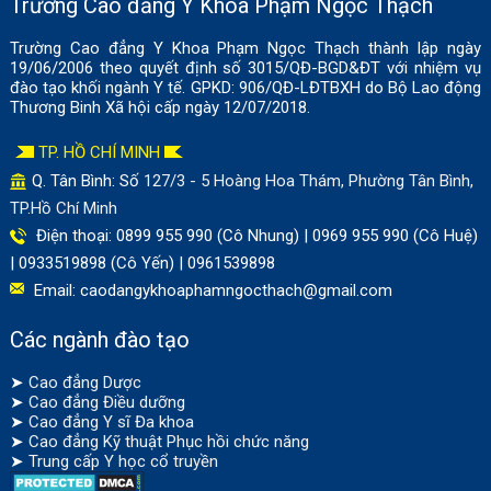
Trường Cao đẳng Y Khoa Phạm Ngọc Thạch
Trường Cao đẳng Y Khoa Phạm Ngọc Thạch thành lập ngày
19/06/2006 theo quyết định số 3015/QĐ-BGD&ĐT với nhiệm vụ
đào tạo khối ngành Y tế. GPKD: 906/QĐ-LĐTBXH do Bộ Lao động
Thương Binh Xã hội cấp ngày 12/07/2018.
TP. HỒ CHÍ MINH
Q. Tân Bình: Số
127/3 - 5 Hoàng Hoa Thám, Phường Tân Bình,
TP.Hồ Chí Minh
Điện thoại: 0899 955 990 (Cô Nhung) | 0969 955 990 (Cô Huệ)
| 0933519898 (Cô Yến) | 0961539898
Email:
caodangykhoaphamngocthach@gmail.com
Các ngành đào tạo
➤
Cao đẳng Dược
➤
Cao đẳng Điều dưỡng
➤
Cao đẳng Y sĩ Đa khoa
➤
Cao đẳng Kỹ thuật Phục hồi chức năng
➤
Trung cấp Y học cổ truyền