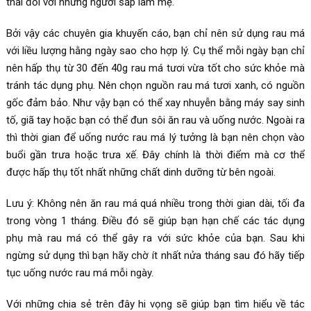
thai đối với những người sắp làm mẹ.
Bởi vậy các chuyên gia khuyến cáo, bạn chỉ nên sử dụng rau má
với liều lượng hằng ngày sao cho hợp lý. Cụ thể mỗi ngày bạn chỉ
nên hấp thụ từ 30 đến 40g rau má tươi vừa tốt cho sức khỏe mà
tránh tác dụng phụ. Nên chọn nguồn rau má tươi xanh, có nguồn
gốc đảm bảo. Như vậy bạn có thể xay nhuyễn bằng máy say sinh
tố, giã tay hoặc bạn có thể đun sôi ăn rau và uống nước. Ngoài ra
thì thời gian để uống nước rau má lý tưởng là bạn nên chọn vào
buổi gần trưa hoặc trưa xế. Đây chính là thời điểm mà cơ thể
được hấp thụ tốt nhất những chất dinh dưỡng từ bên ngoài.
Lưu ý: Không nên ăn rau má quá nhiều trong thời gian dài, tối đa
trong vòng 1 tháng. Điều đó sẽ giúp bạn hạn chế các tác dụng
phụ mà rau má có thể gây ra với sức khỏe của bạn. Sau khi
ngừng sử dụng thì bạn hãy chờ ít nhất nửa tháng sau đó hãy tiếp
tục uống nước rau má mỗi ngày.
Với những chia sẻ trên đây hi vọng sẽ giúp bạn tìm hiểu về tác