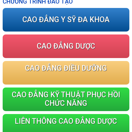
CHƯƠNG TRÌNH ĐÀO TẠO
CAO ĐẲNG Y SỸ ĐA KHOA
CAO ĐẲNG DƯỢC
CAO ĐẲNG ĐIỀU DƯỠNG
CAO ĐẲNG KỸ THUẬT PHỤC HỒI
CHỨC NĂNG
LIÊN THÔNG CAO ĐẲNG DƯỢC