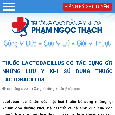
ĐĂNG KÝ XÉT TUYỂN
THUỐC LACTOBACILLUS CÓ TÁC DỤNG GÌ?
NHỮNG LƯU Ý KHI SỬ DỤNG THUỐC
LACTOBACILLUS
15 Tháng 6, 2020
|
Người đăng:
Quản lý cấp cao
Lactobacillus là tên của một loại thuốc bổ sung những lợi
khuẩn cho đường ruột, hệ bài tiết và hệ sinh dục của con
người. Ngoài những loại thuốc bổ sung thì vi khuẩn này còn