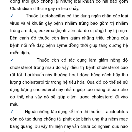
đồng thời giúp chống lại những loài khuẩn có hại bao gồm
Clostridium difficile gây ra tiêu chảy;
Thuốc Lactobacillus có tác dụng ngăn chặn các loại
virus và vi khuẩn gây bệnh nhiễm trùng bao gồm trị nhiễm
trùng âm đạo, eczema (bệnh viêm da do dị ứng) hay trị mụn.
Bên cạnh đó thuốc còn làm giảm những triệu chứng của
bệnh nổi mề đay, bệnh Lyme đồng thời giúp tăng cường hệ
miễn dịch;
Thuốc còn có tác dụng làm giảm nồng độ
cholesterol trong máu do vậy điều trị bệnh cholesterol cao
rất tốt. Lợi khuẩn này thường hoạt động bằng cách hấp thu
lượng cholesterol từ trong hệ tiêu hóa. Qua đó có thể sẽ sử
dụng lượng cholesterol này nhằm giúp tạo màng tế bào cho
cơ thể, như vậy nó sẽ giúp giảm lượng cholesterol đi vào
máu;
Ngoài những tác dụng kể trên thì thuốc L. acidophilus
còn có tác dụng chống tái phát các bệnh ung thư niêm mạc
bàng quang. Dù vậy thì hiện nay vẫn chưa có nghiên cứu nào