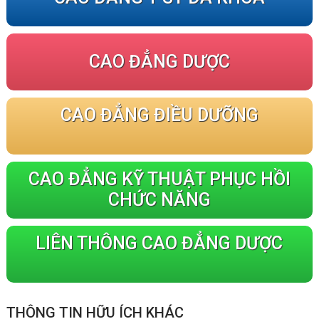
CAO ĐẲNG DƯỢC
CAO ĐẲNG ĐIỀU DƯỠNG
CAO ĐẲNG KỸ THUẬT PHỤC HỒI
CHỨC NĂNG
LIÊN THÔNG CAO ĐẲNG DƯỢC
THÔNG TIN HỮU ÍCH KHÁC