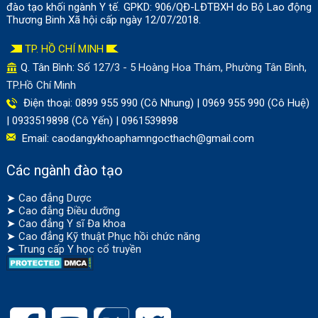
đào tạo khối ngành Y tế. GPKD: 906/QĐ-LĐTBXH do Bộ Lao động
Thương Binh Xã hội cấp ngày 12/07/2018.
TP. HỒ CHÍ MINH
Q. Tân Bình: Số
127/3 - 5 Hoàng Hoa Thám, Phường Tân Bình,
TP.Hồ Chí Minh
Điện thoại: 0899 955 990 (Cô Nhung) | 0969 955 990 (Cô Huệ)
| 0933519898 (Cô Yến) | 0961539898
Email:
caodangykhoaphamngocthach@gmail.com
Các ngành đào tạo
➤
Cao đẳng Dược
➤
Cao đẳng Điều dưỡng
➤
Cao đẳng Y sĩ Đa khoa
➤
Cao đẳng Kỹ thuật Phục hồi chức năng
➤
Trung cấp Y học cổ truyền