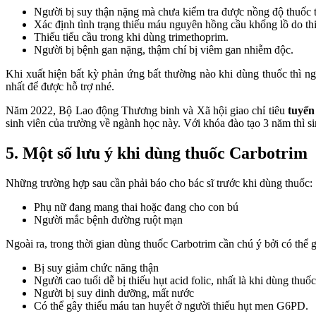
Người bị suy thận nặng mà chưa kiểm tra được nồng độ thuốc 
Xác định tình trạng thiếu máu nguyên hồng cầu khổng lồ do thiế
Thiếu tiểu cầu trong khi dùng trimethoprim.
Người bị bệnh gan nặng, thậm chí bị viêm gan nhiễm độc.
Khi xuất hiện bất kỳ phản ứng bất thường nào khi dùng thuốc thì ng
nhất để được hỗ trợ nhé.
Năm 2022, Bộ Lao động Thương binh và Xã hội giao chỉ tiêu
tuyển
sinh viên của trường về ngành học này. Với khóa đào tạo 3 năm thì si
5. Một số lưu ý khi dùng thuốc Carbotrim
Những trường hợp sau cần phải báo cho bác sĩ trước khi dùng thuốc:
Phụ nữ đang mang thai hoặc đang cho con bú
Người mắc bệnh đường ruột mạn
Ngoài ra, trong thời gian dùng thuốc Carbotrim cần chú ý bởi có thể g
Bị suy giảm chức năng thận
Người cao tuổi dễ bị thiếu hụt acid folic, nhất là khi dùng thuốc
Người bị suy dinh dưỡng, mất nước
Có thể gây thiếu máu tan huyết ở người thiếu hụt men G6PD.