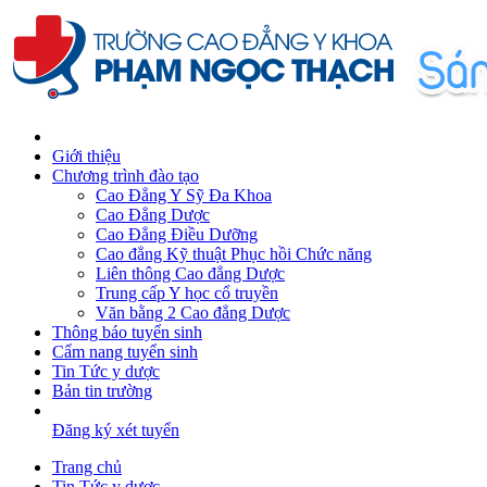
Giới thiệu
Chương trình đào tạo
Cao Đẳng Y Sỹ Đa Khoa
Cao Đẳng Dược
Cao Đẳng Điều Dưỡng
Cao đẳng Kỹ thuật Phục hồi Chức năng
Liên thông Cao đẳng Dược
Trung cấp Y học cổ truyền
Văn bằng 2 Cao đẳng Dược
Thông báo tuyển sinh
Cẩm nang tuyển sinh
Tin Tức y dược
Bản tin trường
Đăng ký xét tuyển
Trang chủ
Tin Tức y dược