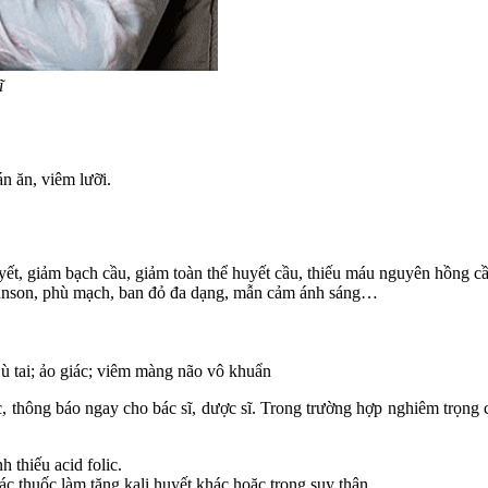
ĩ
n ăn, viêm lưỡi.
uyết, giảm bạch cầu, giảm toàn thể huyết cầu, thiếu máu nguyên hồng c
Johnson, phù mạch, ban đỏ đa dạng, mẫn cảm ánh sáng…
 ù tai; ảo giác; viêm màng não vô khuẩn
thông báo ngay cho bác sĩ, dược sĩ. Trong trường hợp nghiêm trọng cần
 thiếu acid folic.
ác thuốc làm tăng kali huyết khác hoặc trong suy thận.