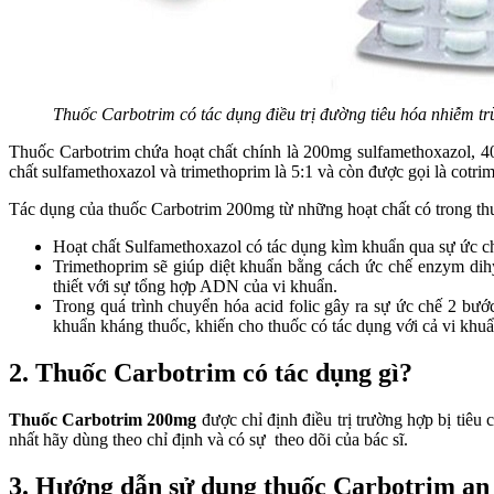
Thuốc Carbotrim có tác dụng điều trị đường tiêu hóa nhiễm tr
Thuốc Carbotrim chứa hoạt chất chính là 200mg sulfamethoxazol, 40m
chất sulfamethoxazol và trimethoprim là 5:1 và còn được gọi là cotri
Tác dụng của thuốc Carbotrim 200mg từ những hoạt chất có trong th
Hoạt chất Sulfamethoxazol có tác dụng kìm khuẩn qua sự ức chế
Trimethoprim sẽ giúp diệt khuẩn bằng cách ức chế enzym dihyd
thiết với sự tổng hợp ADN của vi khuẩn.
Trong quá trình chuyển hóa acid folic gây ra sự ức chế 2 bước
khuẩn kháng thuốc, khiến cho thuốc có tác dụng với cả vi khuẩ
2. Thuốc Carbotrim có tác dụng gì?
Thuốc Carbotrim 200mg
được chỉ định điều trị trường hợp bị tiêu
nhất hãy dùng theo chỉ định và có sự theo dõi của bác sĩ.
3. Hướng dẫn sử dụng thuốc Carbotrim an 