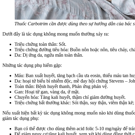
Thuốc Carbotrim cần được dùng theo sự hướng dẫn của bác s
Dưới đây là tác dụng không mong muốn thường xảy ra:
Triệu chứng toàn thân: Sốt.
Triệu chứng đường tiêu hóa: Buồn nôn hoặc nôn, tiêu chảy, chá
Da: Dị ứng da, ngứa mẩn toàn thân.
Những tác dụng phụ hiếm gặp:
Máu: Ban xuất huyết, tăng bạch cầu ưa eosin, thiếu máu tan h
Da: hoại tử biểu bì nhiễm độc, mề đay hội chứng Stevens – 
Toàn thân: Bệnh huyết thanh, Phản ứng phản vệ.
Gan: Hoại tử gan, vàng da, ứ mật.
Chuyển hóa: Tăng kali huyết, thậm chí giảm đường huyết.
Triệu chứng bất thường khác: Sỏi thận, suy thận, viêm thận kẽ;
Nếu xuất hiện bất kỳ tác dụng không mong muốn nào khi dùng thuốc, 
giảm tác dụng phụ:
Bạn có thể được cho dùng thêm acid folic 5-10 mg/ngày để tránh
Để giảm nguy cơ tăng kali huyết, xem xét khi dùng đồng thời c