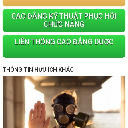
CAO ĐẲNG KỸ THUẬT PHỤC HỒI
CHỨC NĂNG
LIÊN THÔNG CAO ĐẲNG DƯỢC
THÔNG TIN HỮU ÍCH KHÁC