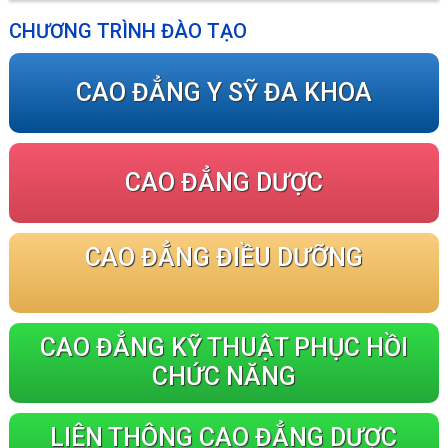
CHƯƠNG TRÌNH ĐÀO TẠO
CAO ĐẲNG Y SỸ ĐA KHOA
CAO ĐẲNG DƯỢC
CAO ĐẲNG ĐIỀU DƯỠNG
CAO ĐẲNG KỸ THUẬT PHỤC HỒI
CHỨC NĂNG
LIÊN THÔNG CAO ĐẲNG DƯỢC