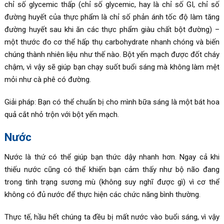
chỉ số glycemic thấp (chỉ số glycemic, hay là chỉ số GI, chỉ số
đường huyết của thực phẩm là chỉ số phản ánh tốc độ làm tăng
đường huyết sau khi ăn các thực phẩm giàu chất bột đường) –
một thước đo cơ thể hấp thụ carbohydrate nhanh chóng và biến
chúng thành nhiên liệu như thế nào. Bột yến mạch được đốt cháy
chậm, vì vậy sẽ giúp bạn chạy suốt buổi sáng mà không làm mệt
mỏi như cà phê có đường.
Giải pháp: Bạn có thể chuẩn bị cho mình bữa sáng là một bát hoa
quả cắt nhỏ trộn với bột yến mạch.
Nước
Nước là thứ có thể giúp bạn thức dậy nhanh hơn. Ngay cả khi
thiếu nước cũng có thể khiến bạn cảm thấy như bộ não đang
trong tình trạng sương mù (không suy nghĩ được gì) vì cơ thể
không có đủ nước để thực hiện các chức năng bình thường.
Thực tế, hầu hết chúng ta đều bị mất nước vào buổi sáng, vì vậy