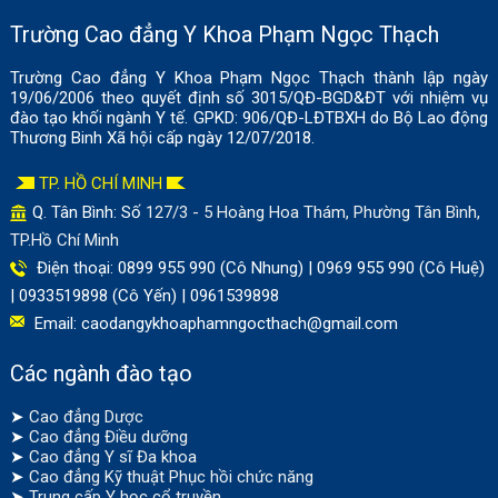
Trường Cao đẳng Y Khoa Phạm Ngọc Thạch
Trường Cao đẳng Y Khoa Phạm Ngọc Thạch thành lập ngày
19/06/2006 theo quyết định số 3015/QĐ-BGD&ĐT với nhiệm vụ
đào tạo khối ngành Y tế. GPKD: 906/QĐ-LĐTBXH do Bộ Lao động
Thương Binh Xã hội cấp ngày 12/07/2018.
TP. HỒ CHÍ MINH
Q. Tân Bình: Số
127/3 - 5 Hoàng Hoa Thám, Phường Tân Bình,
TP.Hồ Chí Minh
Điện thoại: 0899 955 990 (Cô Nhung) | 0969 955 990 (Cô Huệ)
| 0933519898 (Cô Yến) | 0961539898
Email:
caodangykhoaphamngocthach@gmail.com
Các ngành đào tạo
➤
Cao đẳng Dược
➤
Cao đẳng Điều dưỡng
➤
Cao đẳng Y sĩ Đa khoa
➤
Cao đẳng Kỹ thuật Phục hồi chức năng
➤
Trung cấp Y học cổ truyền