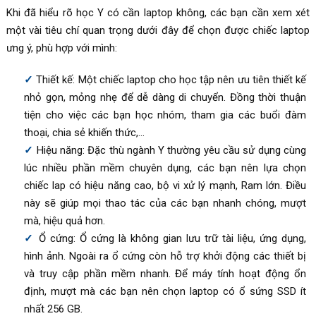
Khi đã hiểu rõ học Y có cần laptop không, các bạn cần xem xét
một vài tiêu chí quan trọng dưới đây để chọn được chiếc laptop
ưng ý, phù hợp với mình:
Thiết kế: Một chiếc laptop cho học tập nên ưu tiên thiết kế
nhỏ gọn, mỏng nhẹ để dễ dàng di chuyển. Đồng thời thuận
tiện cho việc các bạn học nhóm, tham gia các buổi đàm
thoại, chia sẻ khiến thức,…
Hiệu năng: Đặc thù ngành Y thường yêu cầu sử dụng cùng
lúc nhiều phần mềm chuyên dụng, các bạn nên lựa chọn
chiếc lap có hiệu năng cao, bộ vi xử lý mạnh, Ram lớn. Điều
này sẽ giúp mọi thao tác của các bạn nhanh chóng, mượt
mà, hiệu quả hơn.
Ổ cứng: Ổ cứng là không gian lưu trữ tài liệu, ứng dụng,
hình ảnh. Ngoài ra ổ cứng còn hỗ trợ khởi động các thiết bị
và truy cập phần mềm nhanh. Để máy tính hoạt động ổn
định, mượt mà các bạn nên chọn laptop có ổ sứng SSD ít
nhất 256 GB.