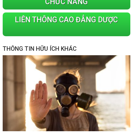
CHỨC NĂNG
LIÊN THÔNG CAO ĐẲNG DƯỢC
THÔNG TIN HỮU ÍCH KHÁC