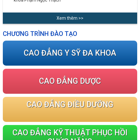
khoa Phạm Ngọc Thạch
Xem thêm >>
CHƯƠNG TRÌNH ĐÀO TẠO
CAO ĐẲNG Y SỸ ĐA KHOA
CAO ĐẲNG DƯỢC
CAO ĐẲNG ĐIỀU DƯỠNG
CAO ĐẲNG KỸ THUẬT PHỤC HỒI