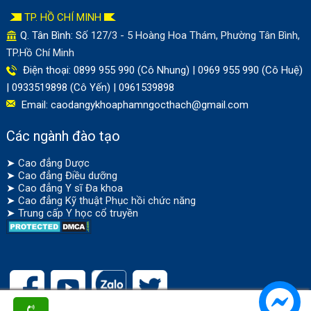
TP. HỒ CHÍ MINH
Q. Tân Bình: Số
127/3 - 5 Hoàng Hoa Thám, Phường Tân Bình,
TP.Hồ Chí Minh
Điện thoại: 0899 955 990 (Cô Nhung) | 0969 955 990 (Cô Huệ)
| 0933519898 (Cô Yến) | 0961539898
Email:
caodangykhoaphamngocthach@gmail.com
Các ngành đào tạo
➤
Cao đẳng Dược
➤
Cao đẳng Điều dưỡng
➤
Cao đẳng Y sĩ Đa khoa
➤
Cao đẳng Kỹ thuật Phục hồi chức năng
➤
Trung cấp Y học cổ truyền