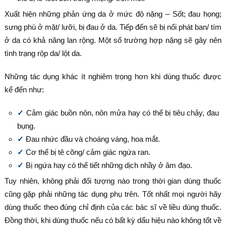
Xuất hiện những phản ứng da ở mức độ nặng – Sốt; đau họng;
sưng phù ở mặt/ lưỡi, bị đau ở da. Tiếp đến sẽ bị nổi phát ban/ tím
ở da có khả năng lan rộng. Một số trường hợp nặng sẽ gây nên
tình trạng rộp da/ lột da.
Những tác dụng khác ít nghiêm trọng hơn khi dùng thuốc được
kể đến như:
Cảm giác buồn nôn, nôn mửa hay có thể bị tiêu chảy, đau
bụng.
Đau nhức đầu và choáng váng, hoa mắt.
Cơ thể bị tê cõng/ cảm giác ngứa ran.
Bị ngứa hay có thể tiết những dịch nhầy ở âm đạo.
Tuy nhiên, không phải đối tượng nào trong thời gian dùng thuốc
cũng gặp phải những tác dụng phụ trên. Tốt nhất mọi người hãy
dùng thuốc theo đúng chỉ định của các bác sĩ về liều dùng thuốc.
Đồng thời, khi dùng thuốc nếu có bất kỳ dấu hiệu nào không tốt về