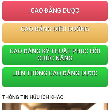
CAO ĐẲNG DƯỢC
CAO ĐẲNG ĐIỀU DƯỠNG
CAO ĐẲNG KỸ THUẬT PHỤC HỒI
CHỨC NĂNG
LIÊN THÔNG CAO ĐẲNG DƯỢC
THÔNG TIN HỮU ÍCH KHÁC