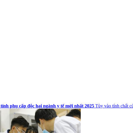
tính phụ cấp độc hại ngành y tế mới nhất 2025
Tùy vào tính chất c