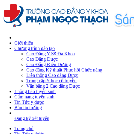
Giới thiệu
Chương trình đào tạo
Cao Đẳng Y Sỹ Đa Khoa
Cao Đẳng Dược
Cao Đẳng Điều Dưỡng
Cao đẳng Kỹ thuật Phục hồi Chức năng
Liên thông Cao đẳng Dược
Trung cấp Y học cổ truyền
Văn bằng 2 Cao đẳng Dược
Thông báo tuyển sinh
Cẩm nang tuyển sinh
Tin Tức y dược
Bản tin trường
Đăng ký xét tuyển
Trang chủ
Tin Tức y dược