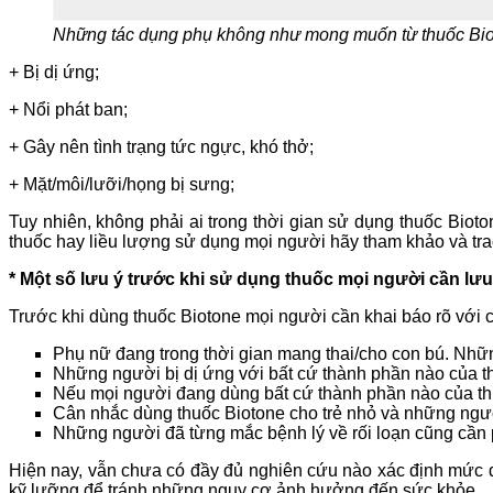
Những tác dụng phụ không như mong muốn từ thuốc Bi
+ Bị dị ứng;
+ Nổi phát ban;
+ Gây nên tình trạng tức ngực, khó thở;
+ Mặt/môi/lưỡi/họng bị sưng;
Tuy nhiên, không phải ai trong thời gian sử dụng thuốc Bioto
thuốc hay liều lượng sử dụng mọi người hãy tham khảo và trao 
* Một số lưu ý trước khi sử dụng thuốc mọi người cần lưu
Trước khi dùng thuốc Biotone mọi người cần khai báo rõ với c
Phụ nữ đang trong thời gian mang thai/cho con bú. Nhữn
Những người bị dị ứng với bất cứ thành phần nào của t
Nếu mọi người đang dùng bất cứ thành phần nào của thu
Cân nhắc dùng thuốc Biotone cho trẻ nhỏ và những ngườ
Những người đã từng mắc bệnh lý về rối loạn cũng cần 
Hiện nay, vẫn chưa có đầy đủ nghiên cứu nào xác định mức độ
kỹ lưỡng để tránh những nguy cơ ảnh hưởng đến sức khỏe.