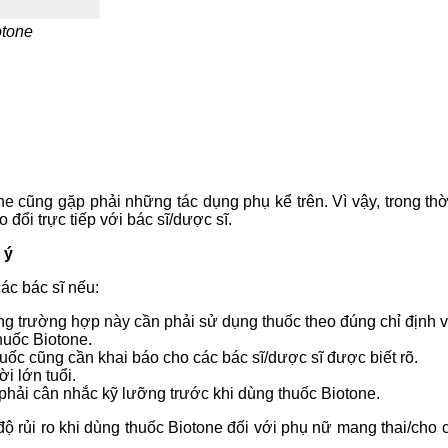
otone
ne cũng gặp phải những tác dụng phụ kể trên. Vì vậy, trong th
đổi trực tiếp với bác sĩ/dược sĩ.
 ý
ác bác sĩ nếu:
g trường hợp này cần phải sử dụng thuốc theo đúng chỉ định và
huốc Biotone.
ốc cũng cần khai báo cho các bác sĩ/dược sĩ được biết rõ.
i lớn tuổi.
phải cân nhắc kỹ lưỡng trước khi dùng thuốc Biotone.
 rủi ro khi dùng thuốc Biotone đối với phụ nữ mang thai/cho 