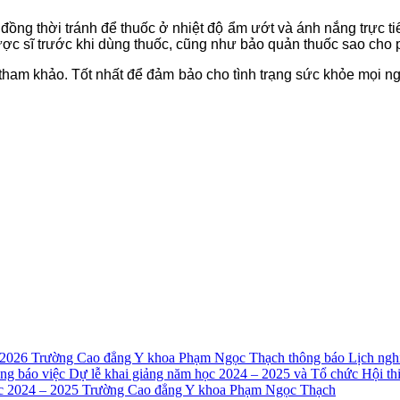
đồng thời tránh để thuốc ở nhiệt độ ẩm ướt và ánh nắng trực ti
/dược sĩ trước khi dùng thuốc, cũng như bảo quản thuốc sao cho
t tham khảo. Tốt nhất để đảm bảo cho tình trạng sức khỏe mọi 
 2026
Trường Cao đẳng Y khoa Phạm Ngọc Thạch thông báo Lịch nghỉ
ng báo việc Dự lễ khai giảng năm học 2024 – 2025 và Tổ chức Hội t
ọc 2024 – 2025 Trường Cao đẳng Y khoa Phạm Ngọc Thạch