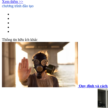
Xem thêm >>
chương trình đào tạo
Cao Đẳng Y Sỹ Đa Khoa
Cao Đẳng Dược
Cao Đẳng Điều Dưỡng
Cao đẳng Kỹ thuật Phục hồi Chức năng
Liên thông Cao đẳng Dược
Thông tin hữu ích khác
Quy định và cách 