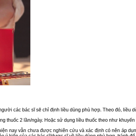
người các bác sĩ sẽ chỉ định liều dùng phù hợp. Theo đó, liều 
ng thuốc 2 lần/ngày. Hoặc sử dụng liều thuốc theo như khuyến 
e hiện nay vẫn chưa được nghiên cứu và xác định có nên áp dụ
ảo ý kiến của các bác sĩ/dược sĩ về liều dùng phù hợp, tránh đ