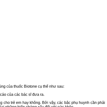
dùng của thuốc Biotone cụ thể như sau:
cáo của các bác sĩ đưa ra.
ng cho trẻ em hay không. Bởi vậy, các bậc phụ huynh cần phải
ể lại những biến chứng xấu đối với sức khỏe.