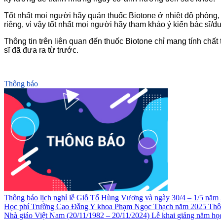
Tốt nhất mọi người hãy quản thuốc Biotone ở nhiệt độ phòng, 
riêng, vì vậy tốt nhất mọi người hãy tham khảo ý kiến bác sĩ
Thông tin trên liên quan đến thuốc Biotone chỉ mang tính chấ
sĩ đã đưa ra từ trước.
Thông báo
Thông báo lịch nghỉ lễ Giỗ Tổ Hùng Vương và ngày 30/4 – 1/5 năm
Học phí Trường Cao Đẳng Y khoa Phạm Ngọc Thạch năm 2025
Thô
Nhà giáo Việt Nam (20/11/1982 – 20/11/2024)
Lễ khai giảng năm h