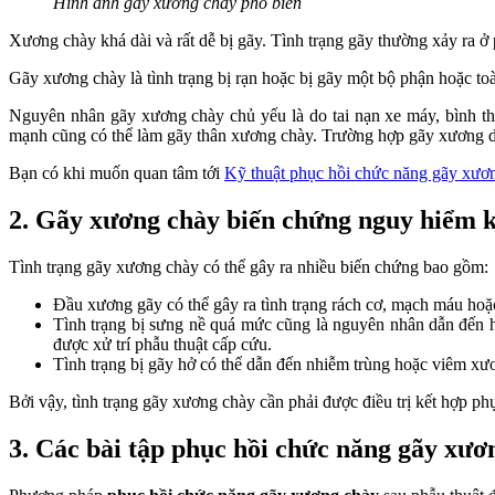
Hình ảnh gãy xương chày phổ biến
Xương chày khá dài và rất dễ bị gãy. Tình trạng gãy thường xảy ra 
Gãy xương chày là tình trạng bị rạn hoặc bị gãy một bộ phận hoặc t
Nguyên nhân gãy xương chày chủ yếu là do tai nạn xe máy, bình thư
mạnh cũng có thể làm gãy thân xương chày. Trường hợp gãy xương do 
Bạn có khi muốn quan tâm tới
Kỹ thuật phục hồi chức năng gãy xươ
2. Gãy xương chày biến chứng nguy hiểm 
Tình trạng gãy xương chày có thể gây ra nhiều biến chứng bao gồm:
Đầu xương gãy có thể gây ra tình trạng rách cơ, mạch máu hoặc
Tình trạng bị sưng nề quá mức cũng là nguyên nhân dẫn đến 
được xử trí phẫu thuật cấp cứu.
Tình trạng bị gãy hở có thể dẫn đến nhiễm trùng hoặc viêm xư
Bởi vậy, tình trạng gãy xương chày cần phải được điều trị kết hợp ph
3. Các bài tập phục hồi chức năng gãy xươ