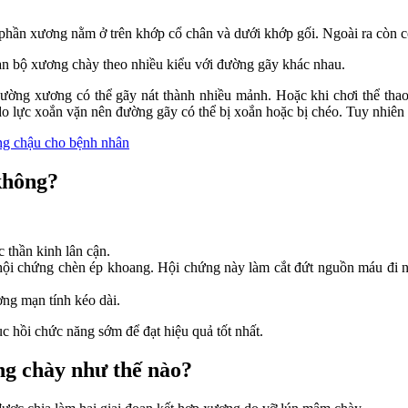
ở phần xương nằm ở trên khớp cổ chân và dưới khớp gối. Ngoài ra còn 
oàn bộ xương chày theo nhiều kiểu với đường gãy khác nhau.
ờng xương có thể gãy nát thành nhiều mảnh. Hoặc khi chơi thể thao bị
lực xoắn vặn nên đường gãy có thể bị xoắn hoặc bị chéo. Tuy nhiên p
ng chậu cho bệnh nhân
không?
 thần kinh lân cận.
hội chứng chèn ép khoang. Hội chứng này làm cắt đứt nguồn máu đi n
ơng mạn tính kéo dài.
ục hồi chức năng sớm để đạt hiệu quả tốt nhất.
ng chày như thế nào?