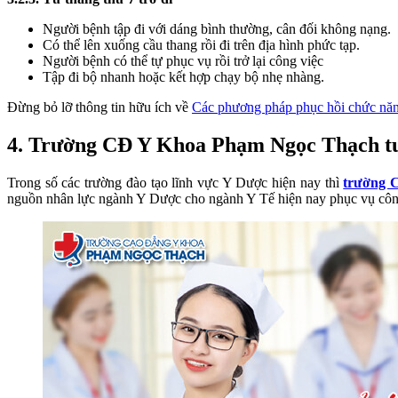
Người bệnh tập đi với dáng bình thường, cân đối không nạng.
Có thể lên xuống cầu thang rồi đi trên địa hình phức tạp.
Người bệnh có thể tự phục vụ rồi trở lại công việc
Tập đi bộ nhanh hoặc kết hợp chạy bộ nhẹ nhàng.
Đừng bỏ lỡ thông tin hữu ích về
Các phương pháp phục hồi chức nă
4. Trường CĐ Y Khoa Phạm Ngọc Thạch tu
Trong số các trường đào tạo lĩnh vực Y Dược hiện nay thì
trường 
nguồn nhân lực ngành Y Dược cho ngành Y Tế hiện nay phục vụ công