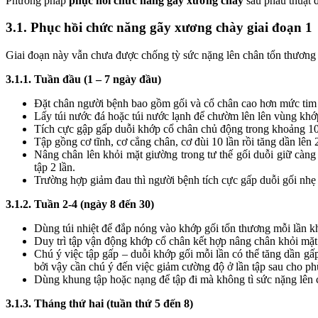
Phương pháp
phục hồi chức năng gãy xương chày
sau phẫu thuật 
3.1. Phục hồi chức năng gãy xương chày giai đoạn 1
Giai đoạn này vẫn chưa được chống tỳ sức nặng lên chân tổn thương 
3.1.1. Tuần đầu (1 – 7 ngày đầu)
Đặt chân người bệnh bao gồm gối và cổ chân cao hơn mức tim 
Lấy túi nước đá hoặc túi nước lạnh để chườm lên lên vùng khớp
Tích cực gập gấp duỗi khớp cổ chân chủ động trong khoảng 10 l
Tập gồng cơ tĩnh, cơ cẳng chân, cơ đùi 10 lần rồi tăng dần lên 2
Nâng chân lên khỏi mặt giường trong tư thế gối duỗi giữ càng 
tập 2 lần.
Trường hợp giảm đau thì người bệnh tích cực gấp duỗi gối nhẹ
3.1.2. Tuần 2-4 (ngày 8 đến 30)
Dùng túi nhiệt để đắp nóng vào khớp gối tổn thương mỗi lần kh
Duy trì tập vận động khớp cổ chân kết hợp nâng chân khỏi mặt
Chú ý việc tập gấp – duỗi khớp gối mỗi lần có thể tăng dần gấ
bởi vậy cần chú ý đến việc giảm cường độ ở lần tập sau cho ph
Dùng khung tập hoặc nạng để tập đi mà không tì sức nặng lên 
3.1.3. Tháng thứ hai (tuần thứ 5 đến 8)