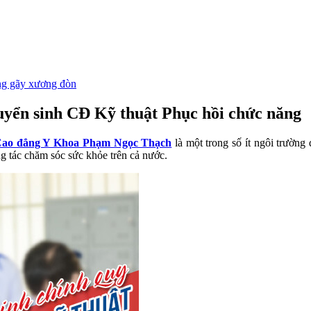
ng gãy xương đòn
yển sinh CĐ Kỹ thuật Phục hồi chức năng
Cao đẳng Y Khoa Phạm Ngọc Thạch
là một trong số ít ngôi trường
 tác chăm sóc sức khỏe trên cả nước.