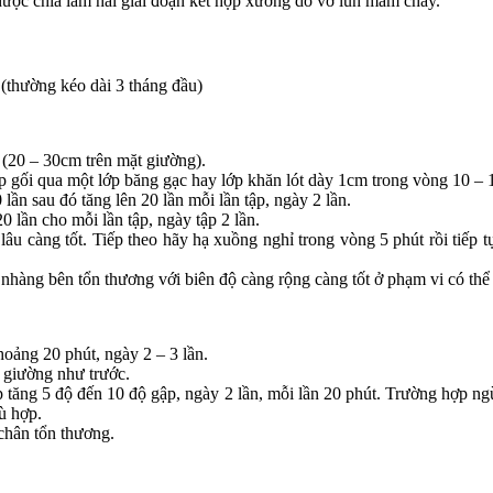
được chia làm hai giai đoạn kết hợp xương do vỡ lún mâm chày.
(thường kéo dài 3 tháng đầu)
(20 – 30cm trên mặt giường).
 gối qua một lớp băng gạc hay lớp khăn lót dày 1cm trong vòng 10 – 1
ần sau đó tăng lên 20 lần mỗi lần tập, ngày 2 lần.
0 lần cho mỗi lần tập, ngày tập 2 lần.
lâu càng tốt. Tiếp theo hãy hạ xuồng nghỉ trong vòng 5 phút rồi tiếp t
 nhàng bên tổn thương với biên độ càng rộng càng tốt ở phạm vi có thể
oảng 20 phút, ngày 2 – 3 lần.
 giường như trước.
p tăng 5 độ đến 10 độ gập, ngày 2 lần, mỗi lần 20 phút. Trường hợp ng
ù hợp.
chân tổn thương.