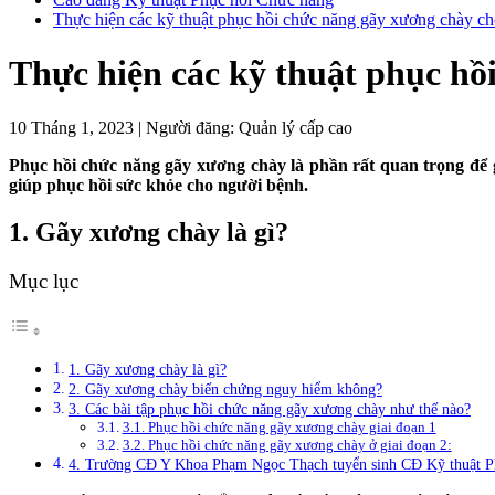
Thực hiện các kỹ thuật phục hồi chức năng gãy xương chày c
Thực hiện các kỹ thuật phục hồ
10 Tháng 1, 2023
|
Người đăng:
Quản lý cấp cao
Phục hồi chức năng gãy xương chày là phần rất quan trọng để giú
giúp phục hồi sức khỏe cho người bệnh.
1. Gãy xương chày là gì?
Mục lục
1. Gãy xương chày là gì?
2. Gãy xương chày biến chứng nguy hiểm không?
3. Các bài tập phục hồi chức năng gãy xương chày như thế nào?
3.1. Phục hồi chức năng gãy xương chày giai đoạn 1
3.2. Phục hồi chức năng gãy xương chày ở giai đoạn 2:
4. Trường CĐ Y Khoa Phạm Ngọc Thạch tuyển sinh CĐ Kỹ thuật P