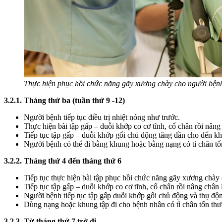
Thực hiện phục hồi chức năng gãy xương chày cho người bện
3.2.1. Tháng thứ ba (tuần thứ 9 -12)
Người bệnh tiếp tục điều trị nhiệt nóng như trước.
Thực hiện bài tập gấp – duỗi khớp co cơ tĩnh, cổ chân rồi nâng
Tiếp tục tập gấp – duỗi khớp gối chủ động tăng dần cho đến kh
Người bệnh có thể đi bằng khung hoặc bằng nạng có tì chân tổ
3.2.2. Tháng thứ 4 đến tháng thứ 6
Tiếp tục thực hiện bài tập phục hồi chức năng gãy xương chày d
Tiếp tục tập gấp – duỗi khớp co cơ tĩnh, cổ chân rồi nâng chân
Người bệnh tiếp tục tập gấp duỗi khớp gối chủ động và thụ độ
Dùng nạng hoặc khung tập đi cho bệnh nhân có tì chân tổn thư
3.2.3. Từ tháng thứ 7 trở đi