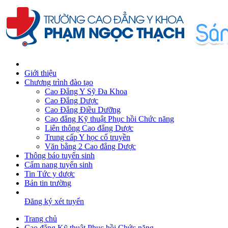
Giới thiệu
Chương trình đào tạo
Cao Đẳng Y Sỹ Đa Khoa
Cao Đẳng Dược
Cao Đẳng Điều Dưỡng
Cao đẳng Kỹ thuật Phục hồi Chức năng
Liên thông Cao đẳng Dược
Trung cấp Y học cổ truyền
Văn bằng 2 Cao đẳng Dược
Thông báo tuyển sinh
Cẩm nang tuyển sinh
Tin Tức y dược
Bản tin trường
Đăng ký xét tuyển
Trang chủ
Cao đẳng Kỹ thuật Phục hồi Chức năng