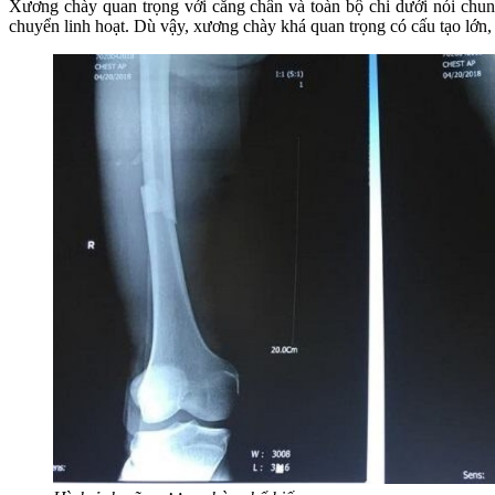
Xương chày quan trọng với cẳng chân và toàn bộ chi dưới nói chun
chuyển linh hoạt. Dù vậy, xương chày khá quan trọng có cấu tạo lớn