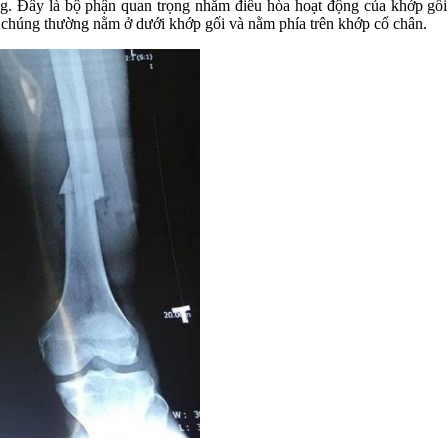
g. Đây là bộ phận quan trọng nhằm điều hòa hoạt động của khớp gối 
, chúng thường nằm ở dưới khớp gối và nằm phía trên khớp cổ chân.