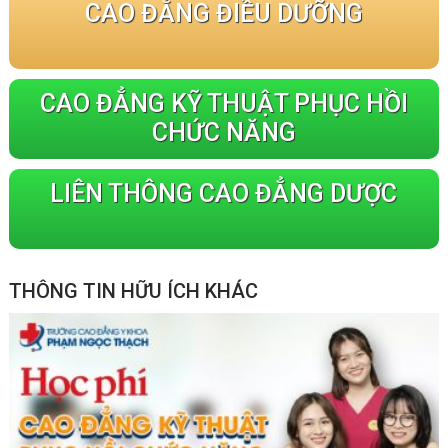
CAO ĐẲNG ĐIỀU DƯỠNG
CAO ĐẲNG KỸ THUẬT PHỤC HỒI
CHỨC NĂNG
LIÊN THÔNG CAO ĐẲNG DƯỢC
THÔNG TIN HỮU ÍCH KHÁC