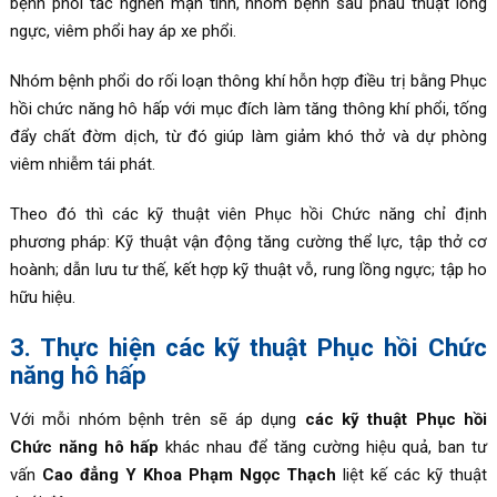
bệnh phổi tắc nghẽn mạn tính, nhóm bệnh sau phẫu thuật lồng
ngực, viêm phổi hay áp xe phổi.
Nhóm bệnh phổi do rối loạn thông khí hỗn hợp điều trị bằng Phục
hồi chức năng hô hấp với mục đích làm tăng thông khí phổi, tống
đẩy chất đờm dịch, từ đó giúp làm giảm khó thở và dự phòng
viêm nhiễm tái phát.
Theo đó thì các kỹ thuật viên Phục hồi Chức năng chỉ định
phương pháp: Kỹ thuật vận động tăng cường thể lực, tập thở cơ
hoành; dẫn lưu tư thế, kết hợp kỹ thuật vỗ, rung lồng ngực; tập ho
hữu hiệu.
3. Thực hiện các kỹ thuật Phục hồi Chức
năng hô hấp
Với mỗi nhóm bệnh trên sẽ áp dụng
các kỹ thuật Phục hồi
Chức năng hô hấp
khác nhau để tăng cường hiệu quả, ban tư
vấn
Cao đẳng Y Khoa Phạm Ngọc Thạch
liệt kế các kỹ thuật