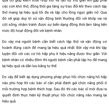
qua đó giúp kiểm soát nhịp thở và tạo sự thư giãn khi gặp phải
các cơn khó thở, đồng thời gia tăng sự trao đổi khí theo cách tập
thở mang lại hiệu quả tối đa và tập cho lồng ngực giãn nở. Qua
đó sẽ giúp duy trì sử vận động bình thường đối với khớp vai và
cột sống, nhằm tránh được sự biến dạng đồng thời làm tăng tiến
mức độ hoạt động đối với bệnh nhân.
Do vậy mà người bệnh cần biết cách tập thở và vận động cơ
hoành đúng cách để mang lại hiệu quả nhất. Bởi vậy mà khi tập
luyện đối với các cơ hô hấp phụ ít hiệu năng được thư giãn. Với
bệnh nhân có nhiều đờm thì người bệnh cần phải tập ho để mang
lại hiệu quả và dẫn lưu bằng tư thế.
Do vậy để biết áp dụng phương pháp phục hồi chức năng hô hấp
nào phù hợp thì các bác sĩ cần phải đánh giá chức năng phổi ở
mỗi trường hợp bệnh thích hợp. Sau đó thì các bác sĩ mới đưa ra
quyết định thực hiện kỹ thuật phục hồi chức năng nào mang lại
hiệu quả.