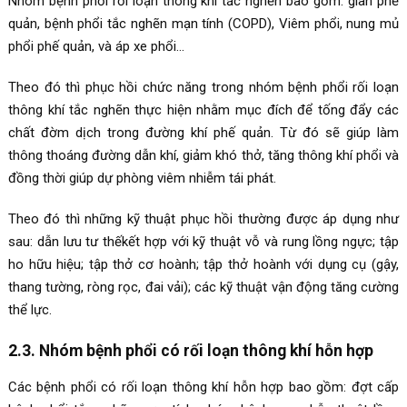
Nhóm bệnh phổi rối loạn thông khí tắc nghẽn bao gồm: giãn phế
quản, bệnh phổi tắc nghẽn mạn tính (COPD), Viêm phổi, nung mủ
phổi phế quản, và áp xe phổi…
Theo đó thì phục hồi chức năng trong nhóm bệnh phổi rối loạn
thông khí tắc nghẽn thực hiện nhằm mục đích để tống đẩy các
chất đờm dịch trong đường khí phế quản. Từ đó sẽ giúp làm
thông thoáng đường dẫn khí, giảm khó thở, tăng thông khí phổi và
đồng thời giúp dự phòng viêm nhiễm tái phát.
Theo đó thì những kỹ thuật phục hồi thường được áp dụng như
sau: dẫn lưu tư thếkết hợp với kỹ thuật vỗ và rung lồng ngực; tập
ho hữu hiệu; tập thở cơ hoành; tập thở hoành với dụng cụ (gậy,
thang tường, ròng rọc, đai vải); các kỹ thuật vận động tăng cường
thể lực.
2.3. Nhóm bệnh phổi có rối loạn thông khí hỗn hợp
Các bệnh phổi có rối loạn thông khí hỗn hợp bao gồm: đợt cấp