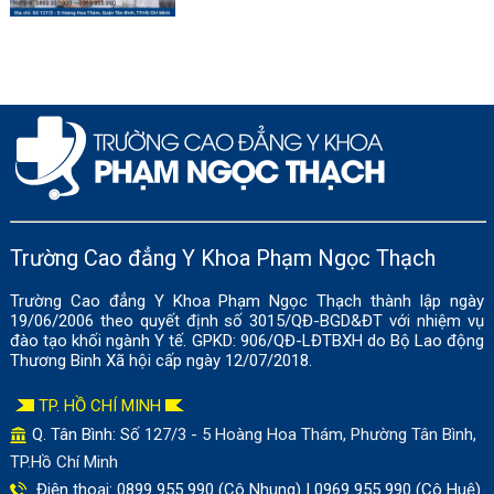
Trường Cao đẳng Y Khoa Phạm Ngọc Thạch
Trường Cao đẳng Y Khoa Phạm Ngọc Thạch thành lập ngày
19/06/2006 theo quyết định số 3015/QĐ-BGD&ĐT với nhiệm vụ
đào tạo khối ngành Y tế. GPKD: 906/QĐ-LĐTBXH do Bộ Lao động
Thương Binh Xã hội cấp ngày 12/07/2018.
TP. HỒ CHÍ MINH
Q. Tân Bình: Số
127/3 - 5 Hoàng Hoa Thám, Phường Tân Bình,
TP.Hồ Chí Minh
Điện thoại: 0899 955 990 (Cô Nhung) | 0969 955 990 (Cô Huệ)