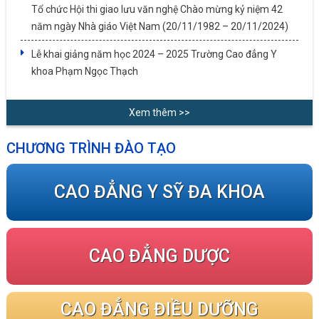
Tổ chức Hội thi giao lưu văn nghệ Chào mừng kỷ niệm 42
năm ngày Nhà giáo Việt Nam (20/11/1982 – 20/11/2024)
Lễ khai giảng năm học 2024 – 2025 Trường Cao đẳng Y
khoa Phạm Ngọc Thạch
Xem thêm >>
CHƯƠNG TRÌNH ĐÀO TẠO
CAO ĐẲNG Y SỸ ĐA KHOA
CAO ĐẲNG DƯỢC
CAO ĐẲNG ĐIỀU DƯỠNG