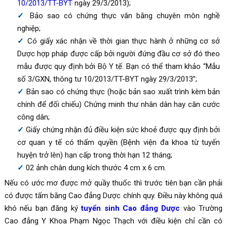
10/2013/TT-BYT
ngày 29/3/2013);
Bảo sao có chứng thực văn bằng chuyên môn nghề
nghiệp;
Có giấy xác nhận về thời gian thực hành ở những cơ sở
Dược hợp pháp được cấp bởi người đứng đầu cơ sở đó theo
mẫu được quy định bởi Bộ Y tế. Bạn có thể tham khảo “Mẫu
số 3/GXN, thông tư 10/2013/TT-BYT ngày 29/3/2013”;
Bản sao có chứng thực (hoặc bản sao xuất trình kèm bản
chính để đối chiếu) Chứng minh thư nhân dân hay căn cước
công dân;
Giấy chứng nhận đủ điều kiện sức khoẻ được quy định bởi
cơ quan y tế có thẩm quyền (Bệnh viện đa khoa từ tuyến
huyện trở lên) hạn cấp trong thời hạn 12 tháng;
02 ảnh chân dung kích thước 4 cm x 6 cm.
Nếu có ước mơ được mở quầy thuốc thì trước tiên bạn cần phải
có được tấm bằng Cao đẳng Dược chính quy. Điều này không quá
khó nếu bạn đăng ký
tuyển sinh Cao đẳng Dược
vào Trường
Cao đẳng Y Khoa Phạm Ngọc Thạch với điều kiện chỉ cần có