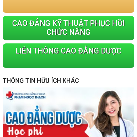
CAO ĐẲNG KỸ THUẬT PHỤC HỒI
CHỨC NĂNG
LIÊN THÔNG CAO ĐẲNG DƯỢC
THÔNG TIN HỮU ÍCH KHÁC